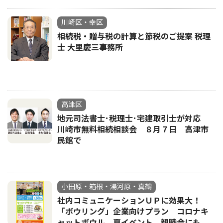
川崎区・幸区
相続税・贈与税の計算と節税のご提案 税理
士 大里慶三事務所
高津区
地元司法書士･税理士･宅建取引士が対応
川崎市無料相続相談会 ８月７日 高津市
民館で
小田原・箱根・湯河原・真鶴
社内コミュニケーションＵＰに効果大！
「ボウリング」企業向けプラン コロナキ
ャットボウル 夏イベント、親睦会にも