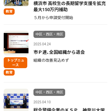
横浜市 高校生の長期留学支援を拡充
最大150万円補助
教育
５月から申請受付開始
中区・西区・南区
2025.04.24
市Ｐ連､全国組織から退会
組織の改善見込めず
トップニュ
ース
教育
中区・西区・南区
2025.04.10
総合警備企業のＫＳＰ 神奈川大学