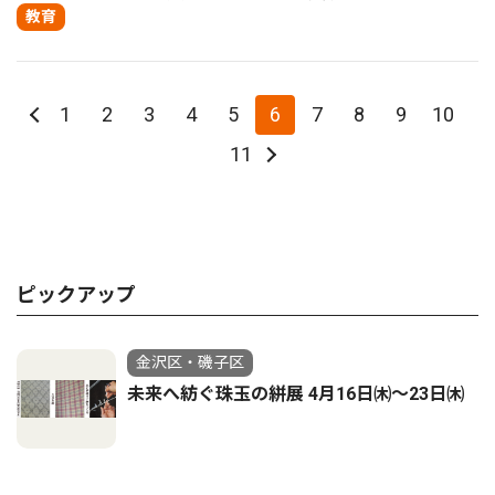
教育
1
2
3
4
5
6
7
8
9
10
11
ピックアップ
金沢区・磯子区
未来へ紡ぐ珠玉の絣展 4月16日㈭～23日㈭