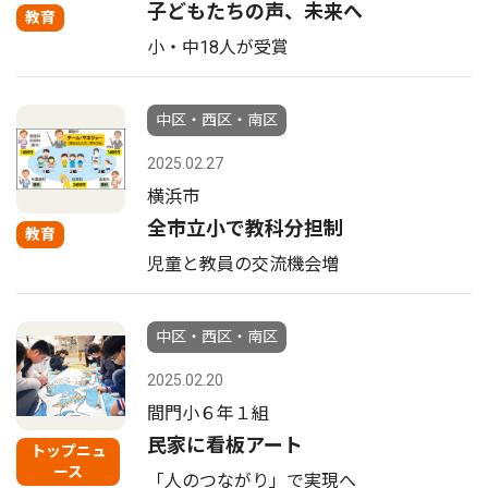
子どもたちの声、未来へ
教育
小・中18人が受賞
中区・西区・南区
2025.02.27
横浜市
全市立小で教科分担制
教育
児童と教員の交流機会増
中区・西区・南区
2025.02.20
間門小６年１組
民家に看板アート
トップニュ
ース
「人のつながり」で実現へ