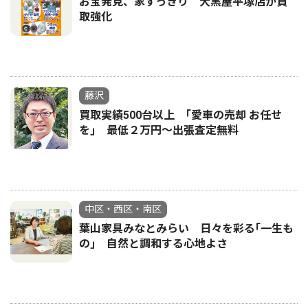
お宝発見、家すっきり 大黒屋平塚店が買
取強化
藤沢
買取実績500台以上 ｢愛車の売却 お任せ
を｣ 最低２万円〜出張査定無料
中区・西区・南区
葉山家具みなとみらい 日々を彩る｢一生も
の｣ 自然と調和する心地よさ