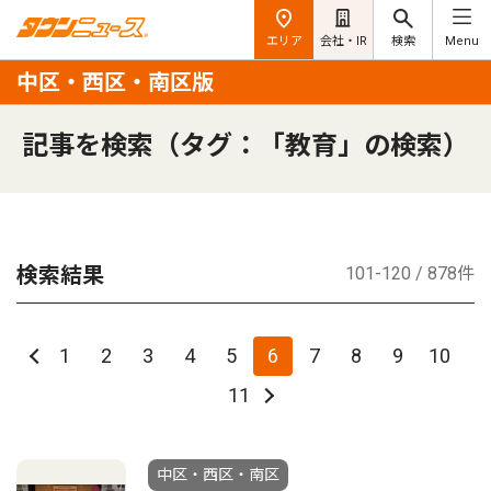
エリア
会社・IR
検索
Menu
中区・西区・南区版
記事を検索（タグ：「教育」の検索）
検索結果
101-120 / 878件
1
2
3
4
5
6
7
8
9
10
11
中区・西区・南区