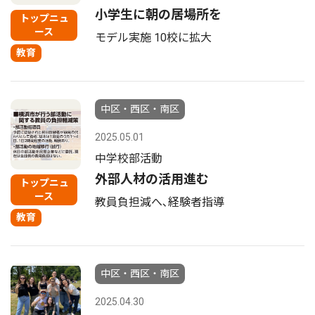
小学生に朝の居場所を
トップニュ
ース
モデル実施 10校に拡大
教育
中区・西区・南区
2025.05.01
中学校部活動
外部人材の活用進む
トップニュ
ース
教員負担減へ､経験者指導
教育
中区・西区・南区
2025.04.30