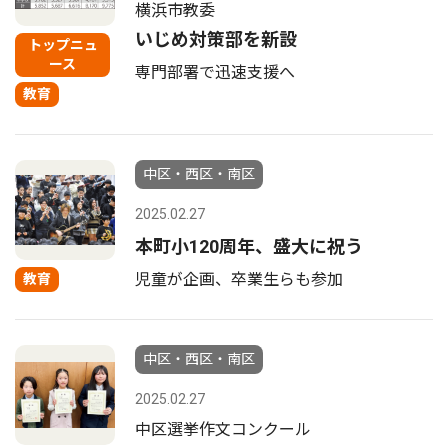
横浜市教委
いじめ対策部を新設
トップニュ
ース
専門部署で迅速支援へ
教育
中区・西区・南区
2025.02.27
本町小120周年、盛大に祝う
児童が企画、卒業生らも参加
教育
中区・西区・南区
2025.02.27
中区選挙作文コンクール