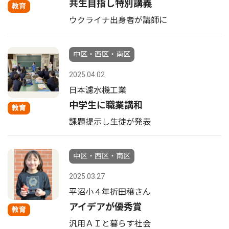
共生目指し特別講義
教育
ウクライナ出身者が講師に
中区・西区・南区
2025.04.02
日本濾水機工業
中学生に職業講和
教育
課題提示し生徒が発表
中区・西区・南区
2025.03.27
平沼小４年折田穣さん
アイデアが優秀賞
教育
汎用ＡＩと暮らす社会