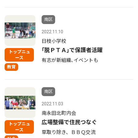
南区
2022.11.10
日枝小学校
｢脱ＰＴＡ｣で保護者活躍
トップニュ
ース
有志が新組織､イベントも
教育
南区
2022.11.03
南永田北町内会
広場整備で住民つなぐ
トップニュ
ース
草取り除き、ＢＢＱ交流