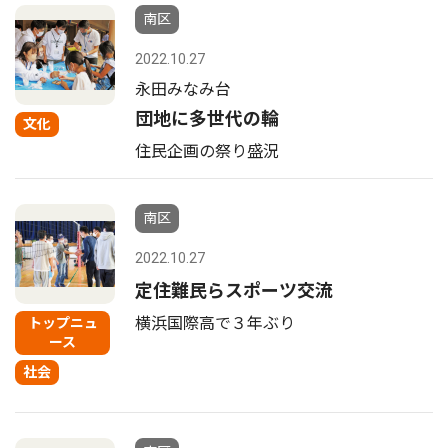
南区
2022.10.27
永田みなみ台
団地に多世代の輪
文化
住民企画の祭り盛況
南区
2022.10.27
定住難民らスポーツ交流
横浜国際高で３年ぶり
トップニュ
ース
社会