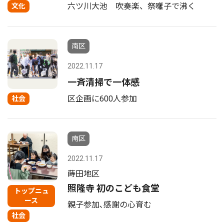
六ツ川大池 吹奏楽、祭囃子で沸く
文化
南区
2022.11.17
一斉清掃で一体感
区企画に600人参加
社会
南区
2022.11.17
蒔田地区
照隆寺 初のこども食堂
トップニュ
ース
親子参加､感謝の心育む
社会