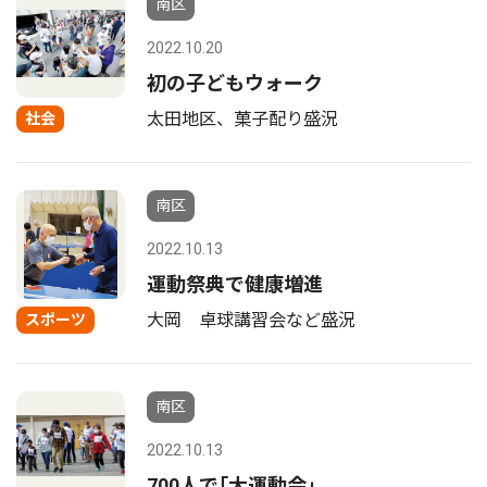
南区
2022.10.20
初の子どもウォーク
太田地区、菓子配り盛況
社会
南区
2022.10.13
運動祭典で健康増進
大岡 卓球講習会など盛況
スポーツ
南区
2022.10.13
700人で｢大運動会｣