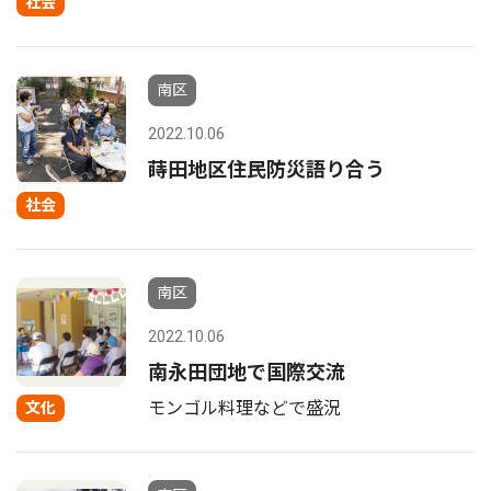
社会
南区
2022.10.06
蒔田地区住民防災語り合う
社会
南区
2022.10.06
南永田団地で国際交流
モンゴル料理などで盛況
文化