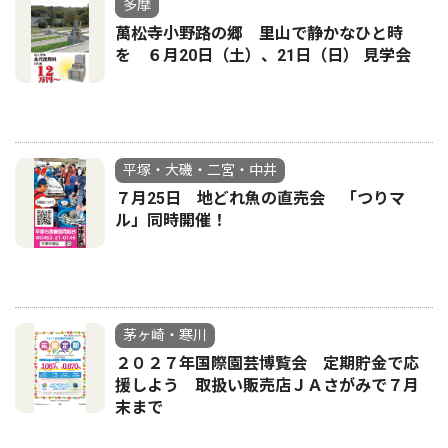
多摩
萬松寺小野路の郷 里山で静かなひと時
を ６月20日（土）、21日（日） 見学会
平塚・大磯・二宮・中井
７月25日 地どれ魚の直売会 「つりマ
ル」同時開催！
茅ヶ崎・寒川
２０２７年国際園芸博覧会 定期貯金で応
援しよう 取扱い販売店ＪＡさがみで７月
末まで