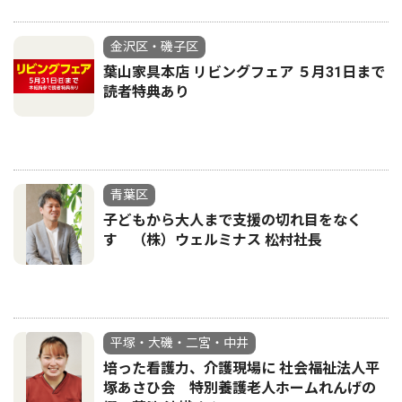
金沢区・磯子区
葉山家具本店 リビングフェア ５月31日まで
読者特典あり
青葉区
子どもから大人まで支援の切れ目をなく
す （株）ウェルミナス 松村社長
平塚・大磯・二宮・中井
培った看護力、介護現場に 社会福祉法人平
塚あさひ会 特別養護老人ホームれんげの