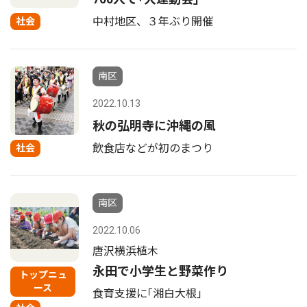
中村地区、３年ぶり開催
社会
南区
2022.10.13
秋の弘明寺に沖縄の風
飲食店などが初のまつり
社会
南区
2022.10.06
唐沢横浜植木
永田で小学生と野菜作り
トップニュ
ース
食育支援に｢湘白大根｣