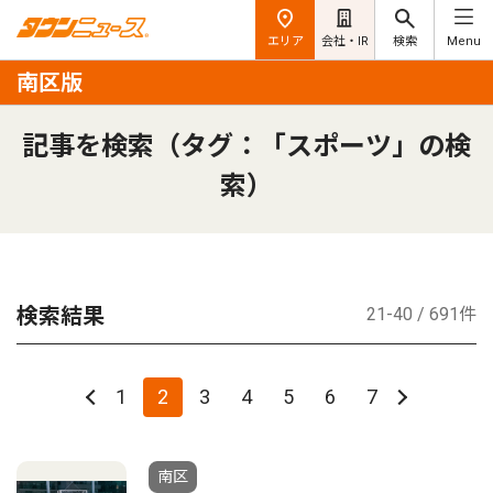
エリア
会社・IR
検索
Menu
南区版
記事を検索（タグ：「スポーツ」の検
索）
検索結果
21-40 / 691件
1
2
3
4
5
6
7
南区