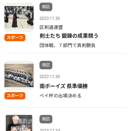
南区
2023.11.30
区剣道連盟
剣士たち 鍛錬の成果競う
スポーツ
団体戦、７部門で真剣勝負
南区
2023.11.30
南ボーイズ 県準優勝
ベイ杯の出場決める
スポーツ
南区
2023.11.23