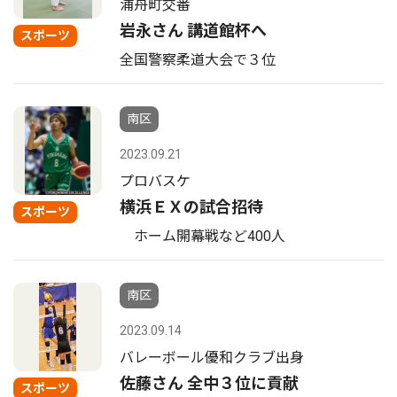
浦舟町交番
岩永さん 講道館杯へ
スポーツ
全国警察柔道大会で３位
南区
2023.09.21
プロバスケ
横浜ＥＸの試合招待
スポーツ
ホーム開幕戦など400人
南区
2023.09.14
バレーボール優和クラブ出身
佐藤さん 全中３位に貢献
スポーツ