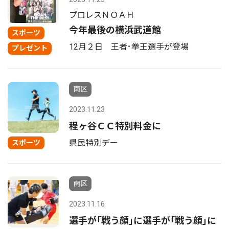
プロレスＮＯＡＨ
今年最後の横浜武道館
スポーツ
12月２日 王者･拳王選手が登場
プレゼント
南区
2023.11.23
程ヶ谷ＣＣ特別料金に
県民特別デー
スポーツ
南区
2023.11.16
選手が｢戦う顔｣に選手が｢戦う顔｣に