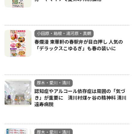
小田原・箱根・湯河原・真鶴
春爛漫 東華軒の春駅弁が目白押し 人気の
「デラックスこゆるぎ」も春の装いに
厚木・愛川・清川
認知症やアルコール依存症は周囲の「気づ
き」が重要に 清川村煤ヶ谷の精神科 清川
遠寿病院
厚木・愛川・清川