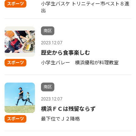
小学生バスケ トリニティー市ベスト８進
スポーツ
出
南区
2023.12.07
歴史から食事楽しむ
小学生バレー 横浜優和が料理教室
スポーツ
南区
2023.12.07
横浜ＦＣは残留ならず
最下位でＪ２降格
スポーツ