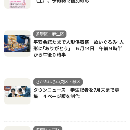
（土）、予約制で個別対応
多摩区・麻生区
平安会館たまで人形供養祭 ぬいぐるみ･人
形に｢ありがとう｣ ６月14日 午前９時半
から午後０時半
さがみはら中央区・緑区
タウンニュース 学生記者を7月末まで募
集 ４ページ版を制作
港南区・栄区