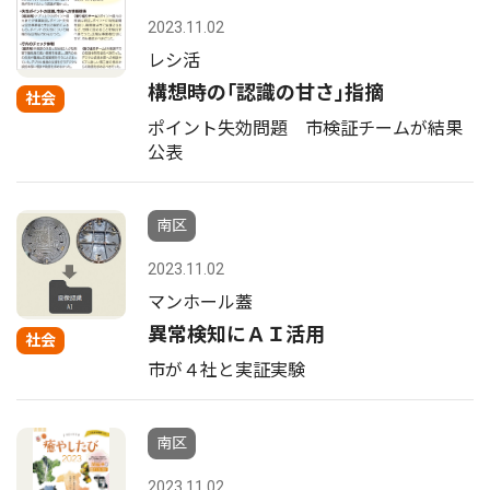
2023.11.02
レシ活
構想時の｢認識の甘さ｣指摘
社会
ポイント失効問題 市検証チームが結果
公表
南区
2023.11.02
マンホール蓋
異常検知にＡＩ活用
社会
市が４社と実証実験
南区
2023.11.02