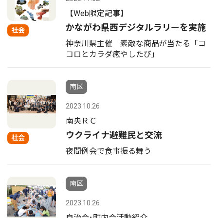
【Web限定記事】
かながわ県西デジタルラリーを実施
社会
神奈川県主催 素敵な商品が当たる「コ
コロとカラダ癒やしたび」
南区
2023.10.26
南央ＲＣ
ウクライナ避難民と交流
社会
夜間例会で食事振る舞う
南区
2023.10.26
自治会･町内会活動紹介