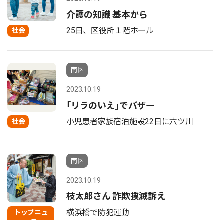
介護の知識 基本から
25日、区役所１階ホール
社会
南区
2023.10.19
｢リラのいえ｣でバザー
小児患者家族宿泊施設22日に六ツ川
社会
南区
2023.10.19
枝太郎さん 詐欺撲滅訴え
横浜橋で防犯運動
トップニュ