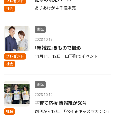
プレゼント
ありあけが４千個販売
社会
南区
2023.10.19
｢絹婚式｣きもので撮影
11月11、12日 山下町でイベント
プレゼント
社会
南区
2023.10.19
子育て応援 情報紙が50号
創刊から12年 ｢ベイ★キッズマガジン｣
社会