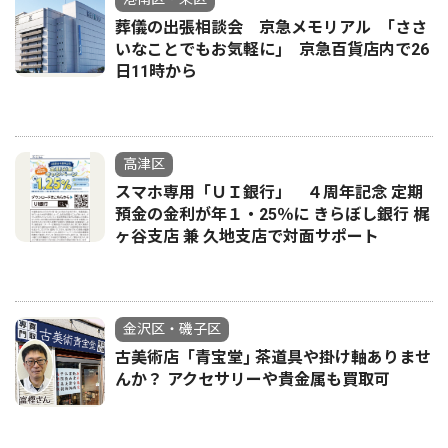
葬儀の出張相談会 京急メモリアル ｢ささ
いなことでもお気軽に｣ 京急百貨店内で26
日11時から
高津区
スマホ専用「ＵＩ銀行」 ４周年記念 定期
預金の金利が年１・25％に きらぼし銀行 梶
ヶ谷支店 兼 久地支店で対面サポート
金沢区・磯子区
古美術店「青宝堂｣ 茶道具や掛け軸ありませ
んか？ アクセサリーや貴金属も買取可