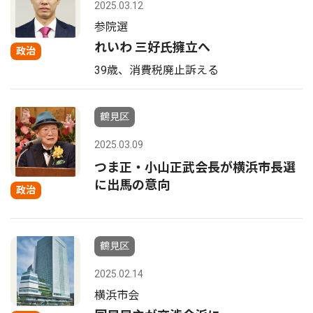
2025.03.12
参院選
れいわ 三好氏擁立へ
政治
39歳、消費税廃止訴える
鶴見区
2025.03.09
つま正・小山正武会長が横浜市長選
に出馬の意向
政治
鶴見区
2025.02.14
横浜市会