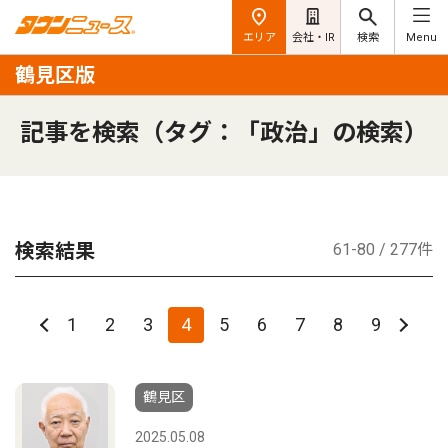
エリア
会社・IR
検索
Menu
鶴見区版
記事を検索（タグ：「政治」の検索）
検索結果
61-80 / 277件
1
2
3
4
5
6
7
8
9
鶴見区
2025.05.08