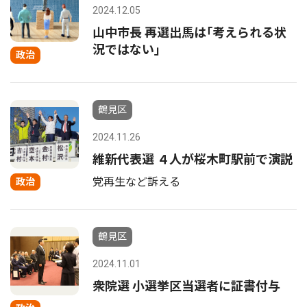
2024.12.05
山中市長 再選出馬は｢考えられる状
況ではない｣
政治
鶴見区
2024.11.26
維新代表選 ４人が桜木町駅前で演説
党再生など訴える
政治
鶴見区
2024.11.01
衆院選 小選挙区当選者に証書付与