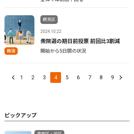
鶴見区
2024.10.22
衆院選の期日前投票 前回比3割減
開始から5日間の状況
政治
1
2
3
4
5
6
7
8
9
ピックアップ
港南区・栄区