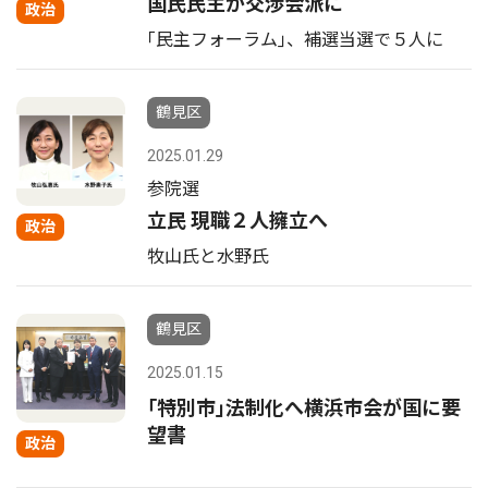
国民民主が交渉会派に
政治
｢民主フォーラム｣、補選当選で５人に
鶴見区
2025.01.29
参院選
立民 現職２人擁立へ
政治
牧山氏と水野氏
鶴見区
2025.01.15
｢特別市｣法制化へ横浜市会が国に要
望書
政治