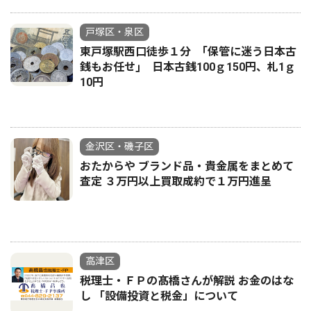
戸塚区・泉区
東戸塚駅西口徒歩１分 ｢保管に迷う日本古
銭もお任せ｣ 日本古銭100ｇ150円、札1ｇ
10円
金沢区・磯子区
おたからや ブランド品・貴金属をまとめて
査定 ３万円以上買取成約で１万円進呈
高津区
税理士・ＦＰの髙橋さんが解説 お金のはな
し 「設備投資と税金」について