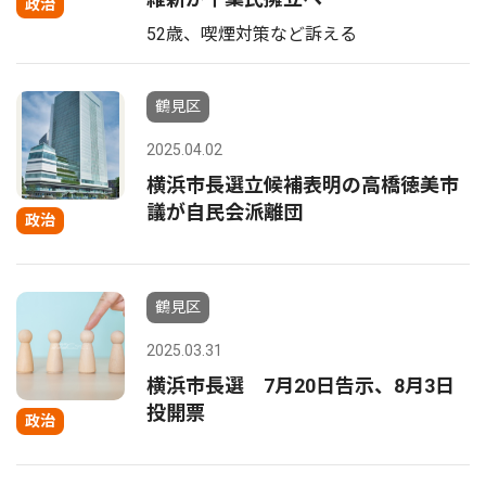
政治
52歳、喫煙対策など訴える
鶴見区
2025.04.02
横浜市長選立候補表明の高橋徳美市
議が自民会派離団
政治
鶴見区
2025.03.31
横浜市長選 7月20日告示、8月3日
投開票
政治