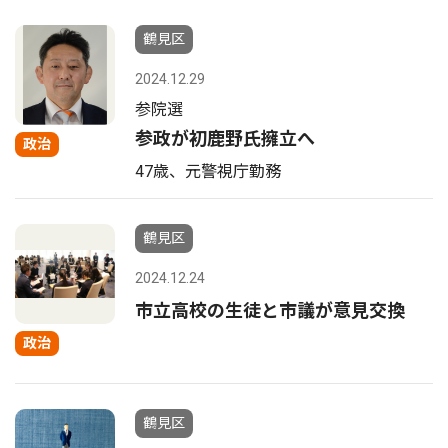
鶴見区
2024.12.29
参院選
参政が初鹿野氏擁立へ
政治
47歳、元警視庁勤務
鶴見区
2024.12.24
市立高校の生徒と市議が意見交換
政治
鶴見区