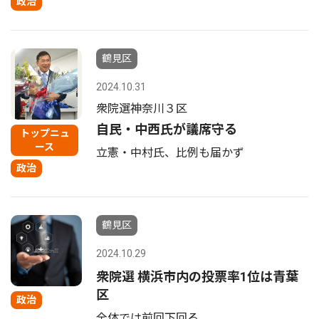
政治
鶴見区
2024.10.31
衆院選神奈川３区
自民・中西氏が議席守る
トップニュ
ース
立憲・中村氏、比例も届かず
政治
鶴見区
2024.10.29
衆院選 横浜市内の投票率1位は青葉
区
政治
全体では前回下回る