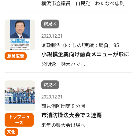
横浜市会議員 自民党 わたなべ忠則
鶴見区
2023.12.21
県政報告 ひでしの｢実績で勝負」85
小規模企業向け融資メニューが形に
意見広告
公明党 鈴木ひでし
鶴見区
2023.12.21
鶴見消防団第８分団
市消防操法大会で２連覇
トップニュ
ース
来年の県大会出場へ
文化