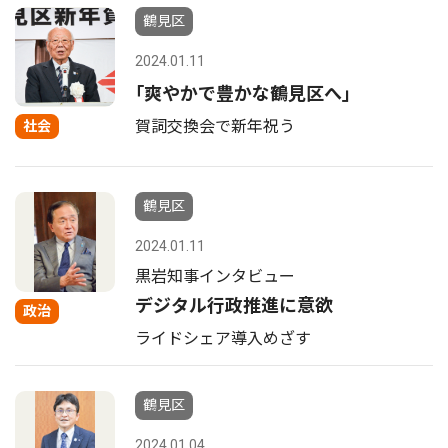
鶴見区
2024.01.11
｢爽やかで豊かな鶴見区へ｣
賀詞交換会で新年祝う
社会
鶴見区
2024.01.11
黒岩知事インタビュー
デジタル行政推進に意欲
政治
ライドシェア導入めざす
鶴見区
2024.01.04