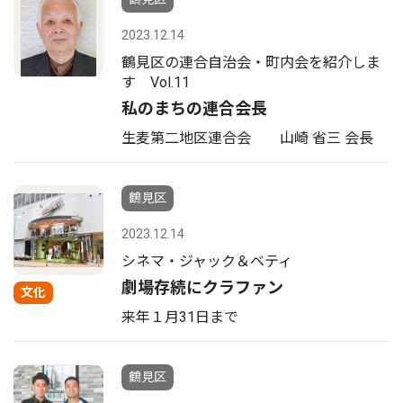
2023.12.14
鶴見区の連合自治会・町内会を紹介しま
す Vol.11
私のまちの連合会長
生麦第二地区連合会 山崎 省三 会長
鶴見区
2023.12.14
シネマ・ジャック＆ベティ
劇場存続にクラファン
文化
来年１月31日まで
鶴見区