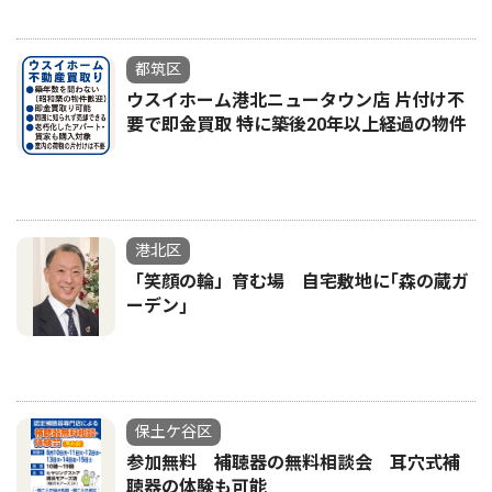
都筑区
ウスイホーム港北ニュータウン店 片付け不
要で即金買取 特に築後20年以上経過の物件
港北区
「笑顔の輪」育む場 自宅敷地に｢森の蔵ガ
ーデン｣
保土ケ谷区
参加無料 補聴器の無料相談会 耳穴式補
聴器の体験も可能