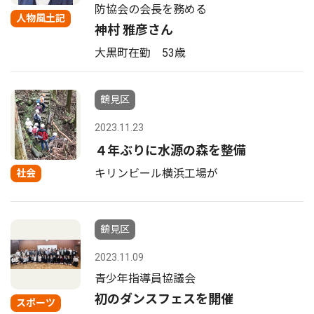
防協会の会長を務める
人物風土記
神村 雅彦さん
大黒町在勤 53歳
鶴見区
2023.11.23
４年ぶりに水源の森を整備
キリンビール横浜工場が
社会
鶴見区
2023.11.09
青少年指導員協議会
初のダンスフェスを開催
スポーツ