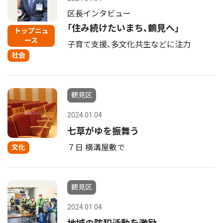
区長インタビュー
｢住み続けたいまち､鶴見へ｣
トップニュ
ース
子育て支援､多文化共生などに注力
社会
鶴見区
2024.01.04
七草がゆを振舞う
７日 横溝屋敷で
文化
鶴見区
2024.01.04