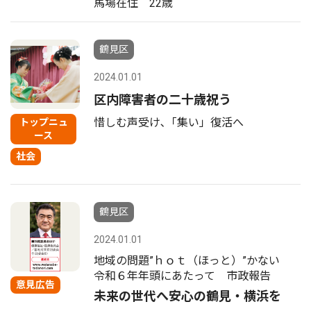
馬場在住 22歳
鶴見区
2024.01.01
区内障害者の二十歳祝う
惜しむ声受け､「集い」復活へ
トップニュ
ース
社会
鶴見区
2024.01.01
地域の問題”ｈｏｔ（ほっと）”かない
令和６年年頭にあたって 市政報告
意見広告
未来の世代へ安心の鶴見・横浜を