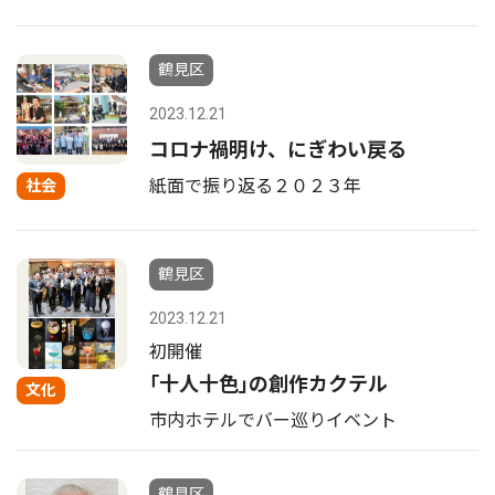
鶴見区
2023.12.21
コロナ禍明け、にぎわい戻る
紙面で振り返る２０２３年
社会
鶴見区
2023.12.21
初開催
｢十人十色｣の創作カクテル
文化
市内ホテルでバー巡りイベント
鶴見区