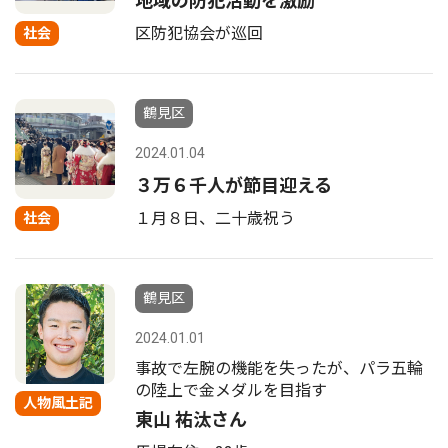
地域の防犯活動を激励
区防犯協会が巡回
社会
鶴見区
2024.01.04
３万６千人が節目迎える
１月８日、二十歳祝う
社会
鶴見区
2024.01.01
事故で左腕の機能を失ったが、パラ五輪
の陸上で金メダルを目指す
人物風土記
東山 祐汰さん