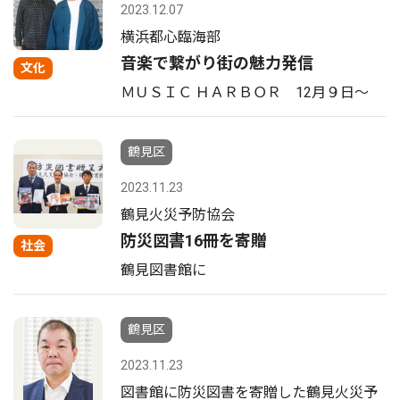
2023.12.07
横浜都心臨海部
音楽で繋がり街の魅力発信
文化
ＭＵＳＩＣ ＨＡＲＢＯＲ 12月９日〜
鶴見区
2023.11.23
鶴見火災予防協会
防災図書16冊を寄贈
社会
鶴見図書館に
鶴見区
2023.11.23
図書館に防災図書を寄贈した鶴見火災予