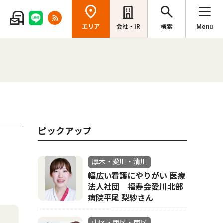
エリア
会社・IR
検索
Menu
ピックアップ
厚木・愛川・清川
幅広い看護にやりがい 医療
法人社団 福寿会愛川北部
病院平尾 梨紗さん
中区・西区・南区