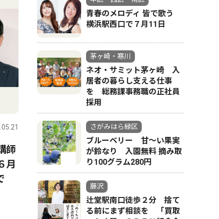
青春のメロディ 皆で歌う
横浜駅西口で７月11日
茅ヶ崎・寒川
ネオ・サミット茅ヶ崎 入
居者の暮らし支える仕事
を 総務課事務職の正社員
採用
さがみはら緑区
.05.21
ブルーベリー 甘〜い果実
講師
が鈴なり 入園無料 摘み取
り100グラム280円
６月
で
藤沢
辻堂駅南口徒歩２分 捨て
る前にまず相談を 「買取