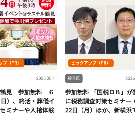
ップ（PR）
ピックアップ（PR）
2026.06.11
鶴見区
2026
鶴見 参加無料 ６
参加無料 「国税ＯＢ」が
（日）、終活・葬儀イ
に税務調査対策セミナー 
セミナーや入棺体験
22日（月）ほか、新横浜