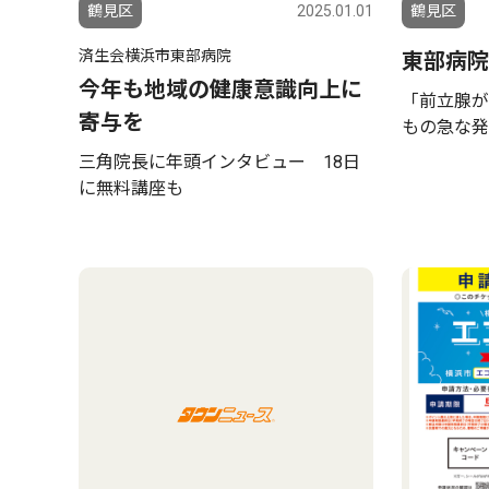
鶴見区
2025.01.01
鶴見区
済生会横浜市東部病院
東部病院
今年も地域の健康意識向上に
「前立腺が
寄与を
もの急な
三角院長に年頭インタビュー 18日
に無料講座も