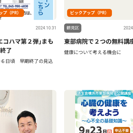
ップ（PR）
ピックアップ（PR）
2024.10.31
鶴見区
2024
エコハマ第２弾｣まも
東部病院で２つの無料講
終了
健康について考える機会に
〜６日頃 早期終了の見込