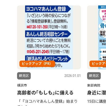
ピックアップ（PR）
ピックア
鶴見区
2026.01.01
鶴見区
横浜市
東部病院
高齢者の｢もしも｣に備える
身近に潜
「『ヨコハマあんしん登録』始まり
15日に講