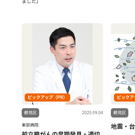
ました」
ピックアップ（PR）
ピックア
鶴見区
2025.09.04
鶴見区
東部病院
地震・台
前立腺がんの早期発見・適切