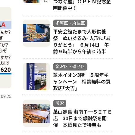
つなぐ屋」ＯＰＥＮ記念企
画開催中！
多摩区・麻生区
平安会館たまで人形供養
祭 ぬいぐるみ･人形に｢あ
りがとう｣ ６月14日 午
前９時半から午後０時半
金沢区・磯子区
並木イオン3階 ５周年キ
ャンペーン 相談無料の買
取店｢大吉｣
.09.25
藤沢
葉山家具 湘南Ｔ─ＳＩＴＥ
店 30日まで感謝祭を開
催 本紙見たで特典も