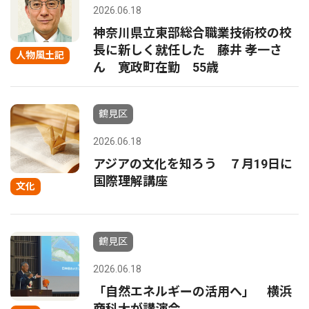
2026.06.18
神奈川県立東部総合職業技術校の校
長に新しく就任した 藤井 孝一さ
人物風土記
ん 寛政町在勤 55歳
鶴見区
2026.06.18
アジアの文化を知ろう ７月19日に
国際理解講座
文化
鶴見区
2026.06.18
「自然エネルギーの活用へ」 横浜
商科大が講演会