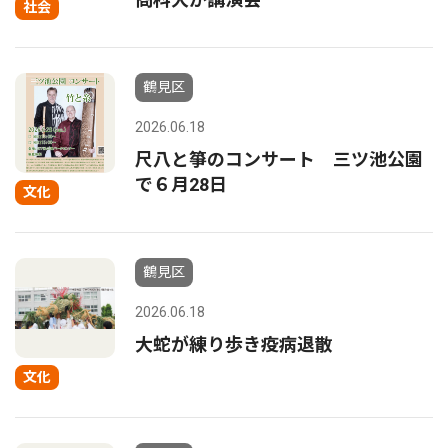
社会
鶴見区
2026.06.18
尺八と箏のコンサート 三ツ池公園
で６月28日
文化
鶴見区
2026.06.18
大蛇が練り歩き疫病退散
文化