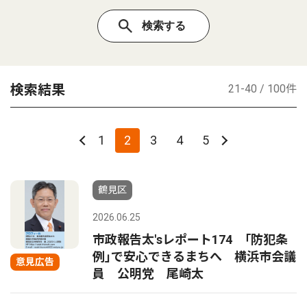
検索結果
21-40 / 100件
1
2
3
4
5
鶴見区
2026.06.25
市政報告太'sレポート174 ｢防犯条
例｣で安心できるまちへ 横浜市会議
意見広告
員 公明党 尾崎太