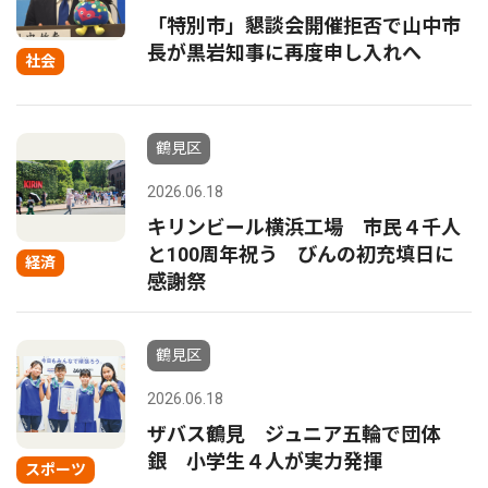
「特別市」懇談会開催拒否で山中市
長が黒岩知事に再度申し入れへ
社会
鶴見区
2026.06.18
キリンビール横浜工場 市民４千人
と100周年祝う びんの初充填日に
経済
感謝祭
鶴見区
2026.06.18
ザバス鶴見 ジュニア五輪で団体
銀 小学生４人が実力発揮
スポーツ