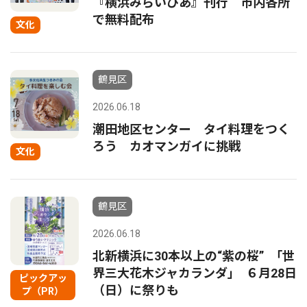
『横浜みらいぴあ』刊行 市内各所
で無料配布
文化
鶴見区
2026.06.18
潮田地区センター タイ料理をつく
ろう カオマンガイに挑戦
文化
鶴見区
2026.06.18
北新横浜に30本以上の“紫の桜” ｢世
界三大花木ジャカランダ｣ ６月28日
ピックアッ
（日）に祭りも
プ（PR）