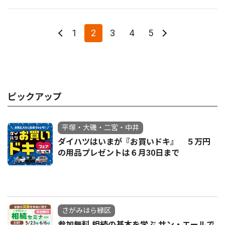
1
2
3
4
5
ピックアップ
平塚・大磯・二宮・中井
ダイハツはいまが『お買いドキ』 ５万円
の用品プレゼントは６月30日まで
さがみはら緑区
参加無料 相続の基本を学ぶ サン・エールで