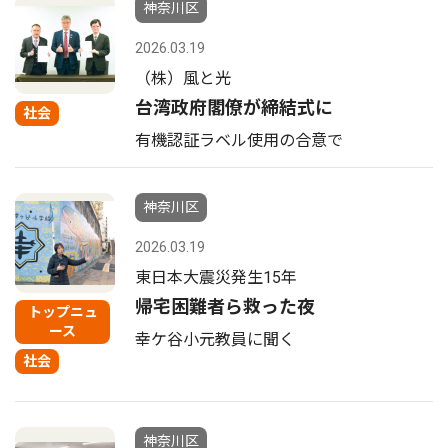
神奈川区
2026.03.19
（株）風と光
台湾政府閣僚が締結式に
社会
有機認証ラベル使用の合意で
神奈川区
2026.03.19
東日本大震災発生15年
帰宅困難者ら救った夜
トップニュ
ース
幸ケ谷小元教員に聞く
社会
神奈川区