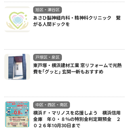
旭区・瀬谷区
あさひ脳神経内科・精神科クリニック 繋
がる人間ドックを
戸塚区・泉区
東戸塚・横浜建材工業 窓リフォームで光熱
費を｢グッと｣ 玄関一新もおすすめ
中区・西区・南区
横浜Ｆ・マリノスを応援しよう 横浜信用
金庫 年０・８％の特別金利定期預金 ２
０２６年10月30日まで