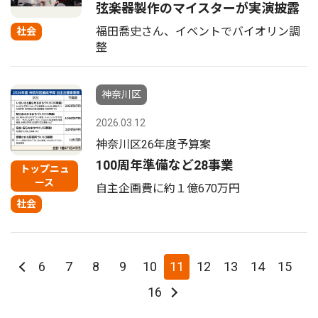
弦楽器製作のマイスターが実演披露
福田喬史さん、イベントでバイオリン調
社会
整
神奈川区
2026.03.12
神奈川区26年度予算案
100周年準備など28事業
トップニュ
ース
自主企画費に約１億670万円
社会
6
7
8
9
10
11
12
13
14
15
16