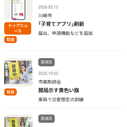
2026.02.13
川崎市
｢子育てアプリ｣刷新
トップニュ
ース
届出、申請機能などを追加
社会
高津区
2025.10.03
市薬剤師会
開局示す黄色い旗
社会
薬局で災害想定の訓練
高津区