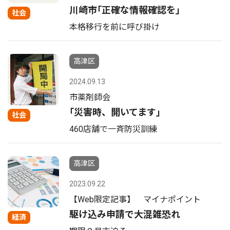
川崎市｢正確な情報確認を｣
社会
本格移行を前に呼び掛け
高津区
2024.09.13
市薬剤師会
｢災害時、開いてます｣
社会
460店舗で一斉防災訓練
高津区
2023.09.22
【Web限定記事】 マイナポイント
駆け込み申請で大混雑恐れ
経済