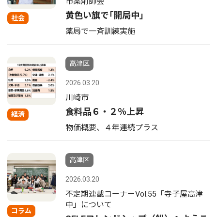
市薬剤師会
黄色い旗で｢開局中｣
社会
薬局で一斉訓練実施
高津区
2026.03.20
川崎市
食料品６・２％上昇
経済
物価概要、４年連続プラス
高津区
2026.03.20
不定期連載コーナーVol.55「寺子屋高津
中」について
コラム