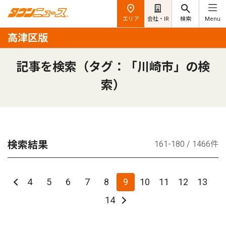
エリア
会社・IR
検索
Menu
高津区版
記事を検索（タグ：「川崎市」の検
索）
検索結果
161-180 / 1466件
4
5
6
7
8
9
10
11
12
13
14