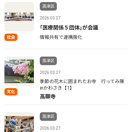
高津区
2026.03.27
｢医療関係５団体｣が会議
情報共有で連携強化
社会
高津区
2026.03.27
季節の花木に囲まれたお寺 行ってみ隊
inかわさき【1】
文化
高願寺
高津区
2026.03.27