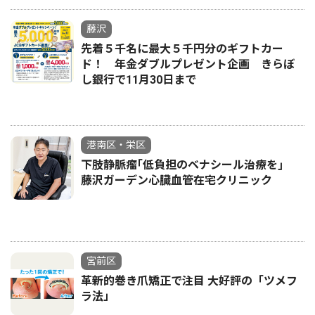
藤沢
先着５千名に最大５千円分のギフトカー
ド！ 年金ダブルプレゼント企画 きらぼ
し銀行で11月30日まで
港南区・栄区
下肢静脈瘤｢低負担のベナシール治療を｣
藤沢ガーデン心臓血管在宅クリニック
宮前区
革新的巻き爪矯正で注目 大好評の「ツメフ
ラ法」