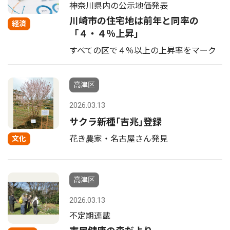
神奈川県内の公示地価発表
川崎市の住宅地は前年と同率の
経済
「４・４％上昇」
すべての区で４％以上の上昇率をマーク
高津区
2026.03.13
サクラ新種｢吉兆｣登録
花き農家・名古屋さん発見
文化
高津区
2026.03.13
不定期連載