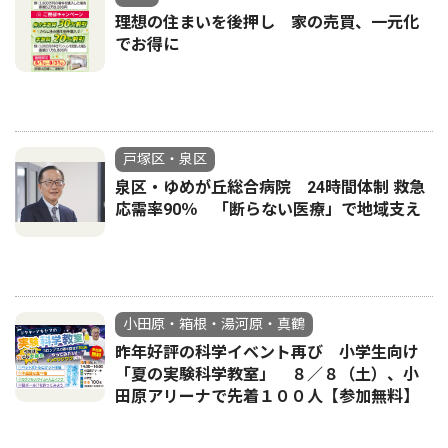
理想の住まいを後押し 家の売買、一元化
でお得に
戸塚区・泉区
泉区・ゆめが丘総合病院 24時間体制 救急
応需率90％ 「断らない医療」で地域支え
小田原・箱根・湯河原・真鶴
昨年好評の科学イベント再び 小学生向け
「夏の実験科学教室」 ８／８（土）、小
田原アリーナで先着１００人【参加無料】