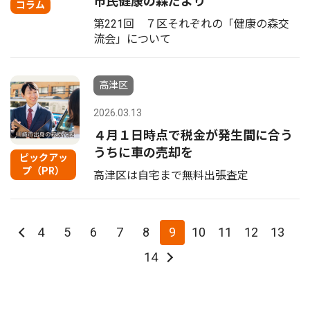
市民健康の森だより
コラム
第221回 ７区それぞれの「健康の森交
流会」について
高津区
2026.03.13
４月１日時点で税金が発生間に合う
うちに車の売却を
ピックアッ
プ（PR）
高津区は自宅まで無料出張査定
4
5
6
7
8
9
10
11
12
13
14