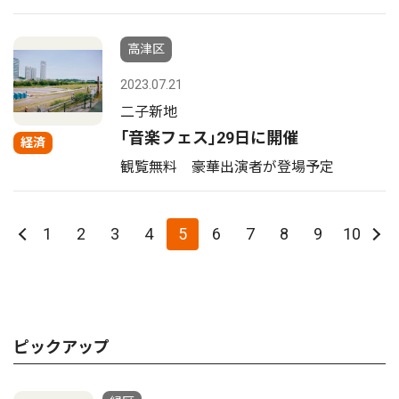
高津区
2023.07.21
二子新地
｢音楽フェス｣29日に開催
経済
観覧無料 豪華出演者が登場予定
1
2
3
4
5
6
7
8
9
10
ピックアップ