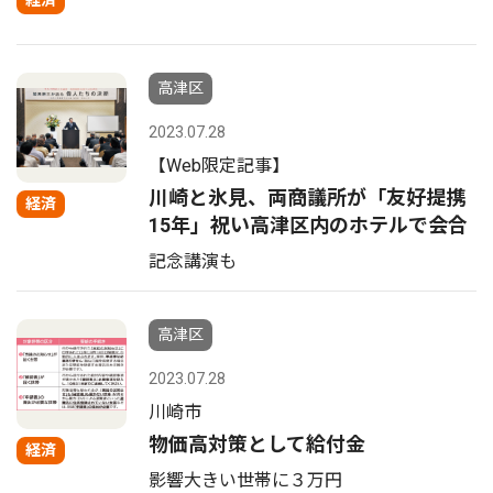
経済
高津区
2023.07.28
【Web限定記事】
川崎と氷見、両商議所が「友好提携
経済
15年」祝い高津区内のホテルで会合
記念講演も
高津区
2023.07.28
川崎市
物価高対策として給付金
経済
影響大きい世帯に３万円