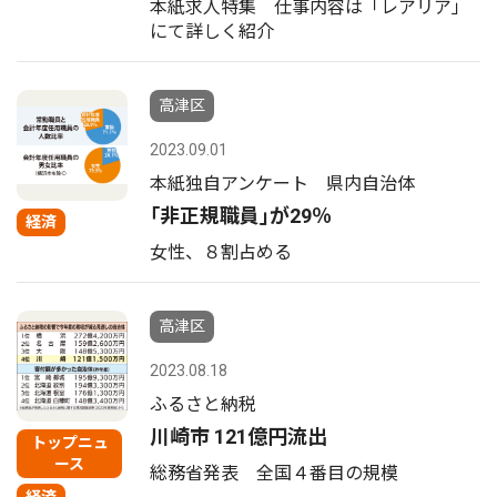
本紙求人特集 仕事内容は「レアリア」
にて詳しく紹介
高津区
2023.09.01
本紙独自アンケート 県内自治体
｢非正規職員｣が29％
経済
女性、８割占める
高津区
2023.08.18
ふるさと納税
川崎市 121億円流出
トップニュ
ース
総務省発表 全国４番目の規模