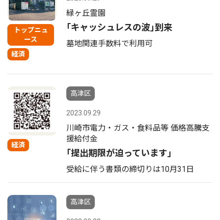
緑ヶ丘霊園
｢キャッシュレスの波｣到来
トップニュ
ース
墓地関連手数料で利用可
経済
高津区
2023.09.29
川崎市電力・ガス・食料品等 価格高騰支
援給付金
経済
｢提出期限が迫っています｣
受給に伴う書類の締切りは10月31日
高津区