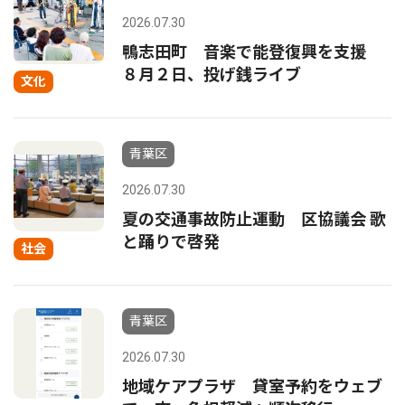
2026.07.30
鴨志田町 音楽で能登復興を支援
８月２日、投げ銭ライブ
文化
青葉区
2026.07.30
夏の交通事故防止運動 区協議会 歌
と踊りで啓発
社会
青葉区
2026.07.30
地域ケアプラザ 貸室予約をウェブ