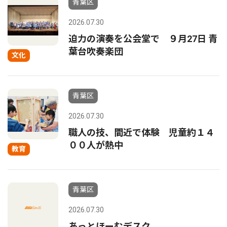
青葉区
2026.07.30
迫力の演奏を公会堂で ９月27日 青
葉台吹奏楽団
文化
青葉区
2026.07.30
職人の技、間近で体験 児童約１４
００人が熱中
教育
青葉区
2026.07.30
あっとほーむデスク