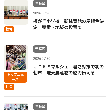
青葉区
2026.07.30
榎が丘小学校 新体育館の屋根色決
定 児童・地域の投票で
教育
青葉区
2026.07.30
ＪＩＫＥマルシェ 暑さ対策で初の
朝市 地元農産物の魅力伝える
トップニュ
ース
社会
青葉区