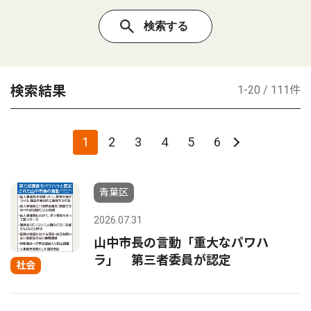
検索結果
1-20 / 111件
1
2
3
4
5
6
青葉区
2026.07.31
山中市長の言動「重大なパワハ
ラ」 第三者委員が認定
社会