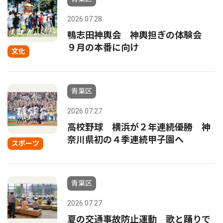
2026.07.28
鴨志田神輿会 神輿担ぎの体験会
９月の本番に向け
文化
青葉区
2026.07.27
高校野球 横浜が２年連続優勝 神
奈川県初の４季連続甲子園へ
スポーツ
青葉区
2026.07.27
夏の交通事故防止運動 歌と踊りで