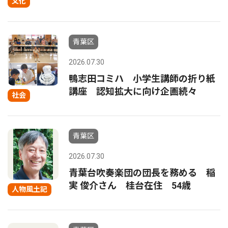
文化
青葉区
2026.07.30
鴨志田コミハ 小学生講師の折り紙
講座 認知拡大に向け企画続々
社会
青葉区
2026.07.30
青葉台吹奏楽団の団長を務める 稲
実 俊介さん 桂台在住 54歳
人物風土記