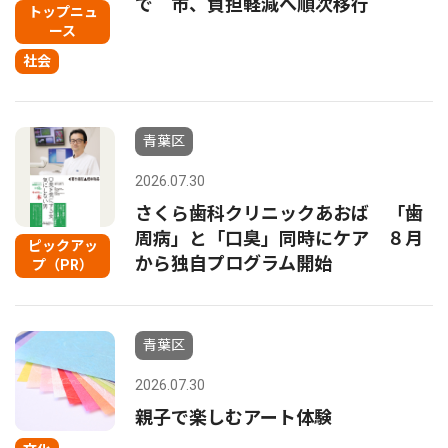
で 市、負担軽減へ順次移行
トップニュ
ース
社会
青葉区
2026.07.30
さくら歯科クリニックあおば 「歯
周病」と「口臭」同時にケア ８月
ピックアッ
から独自プログラム開始
プ（PR）
青葉区
2026.07.30
親子で楽しむアート体験