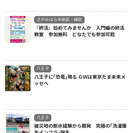
さがみはら中央区・緑区
『終活』始めてみませんか 入門編の終活
教室 参加無料 どなたでも参加可能
八王子
八王子に｢恐竜｣現る ＧＷは東京たま未来メ
ッセへ
八王子
被災地の断水経験から開発 究極の｢洗濯衛
生インフラ｣誕生