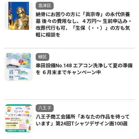
高津区
納骨にお困りの方に「眞宗寺」の永代供養
墓 後々の費用なし、４万円～ 生前申込み・
改葬代行も可、「生保（・・）」の方も気
軽に相談を
緑区
串田設備No.148 エアコン洗浄して夏の準備
を ６月末までキャンペーン中
八王子
八王子商工会議所「あなたの作品を待って
います」第24回Tシャツデザイン画100選