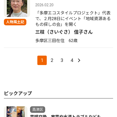
2026.02.20
「多摩エコスタイルプロジェクト」代表
で、２月28日にイベント「地域資源ある
人物風土記
もの探しの会」を開く
三枝（さいぐさ） 信子さん
多摩区三田在住 62歳
1
2
3
4
ピックアップ
高津区
電球交換、家電や水道トラブルなども