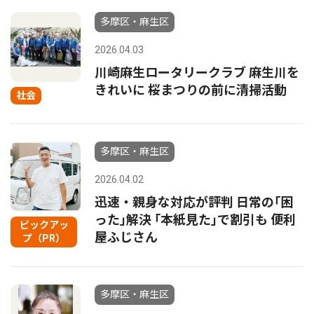
多摩区・麻生区
2026.04.03
川崎麻生ロータリークラブ 麻生川を
きれいに 桜まつりの前に清掃活動
社会
多摩区・麻生区
2026.04.02
迅速・親身な対応が評判 日常の｢困
った｣解決 ｢本紙見た｣で割引も 便利
ピックアッ
屋ふじさん
プ（PR）
多摩区・麻生区