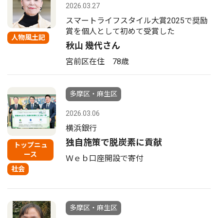
2026.03.27
スマートライフスタイル大賞2025で奨励
賞を個人として初めて受賞した
人物風土記
秋山 幾代さん
宮前区在住 78歳
多摩区・麻生区
2026.03.06
横浜銀行
独自施策で脱炭素に貢献
トップニュ
ース
Ｗｅｂ口座開設で寄付
社会
多摩区・麻生区