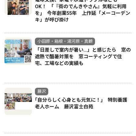
OK！ ｢『街のでんきやさん』気軽に利用
を｣ 今年創業55年 上作延「メーコーデン
キ」が呼び掛け
小田原・箱根・湯河原・真鶴
「日差しで室内が暑い…」と感じたら 窓の
遮熱で酷暑対策を 窓コーティングで住
宅、工場などの実績も
藤沢
｢自分らしく心身とも元気に！｣ 特別養護
老人ホーム 藤沢富士白苑