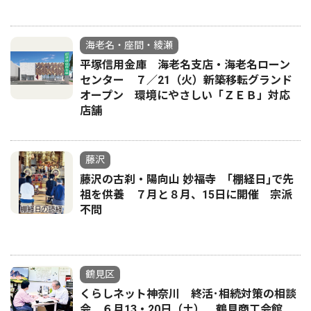
海老名・座間・綾瀬
平塚信用金庫 海老名支店・海老名ローン
センター ７／21（火）新築移転グランド
オープン 環境にやさしい「ＺＥＢ」対応
店舗
藤沢
藤沢の古刹・陽向山 妙福寺 ｢棚経日｣で先
祖を供養 ７月と８月、15日に開催 宗派
不問
鶴見区
くらしネット神奈川 終活･相続対策の相談
会 ６月13・20日（土） 鶴見商工会館