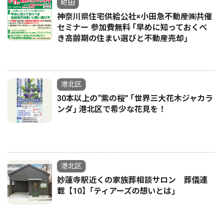
町田
神奈川県住宅供給公社×小田急不動産㈱共催
セミナー 参加費無料 ｢早めに知っておくべ
き高齢期の住まい選びと不動産売却｣
港北区
30本以上の“紫の桜” ｢世界三大花木ジャカラ
ンダ｣ 港北区で希少な花見を！
港北区
妙蓮寺駅近くの家族葬相談サロン 葬儀連
載【10】｢ティアーズの想いとは｣