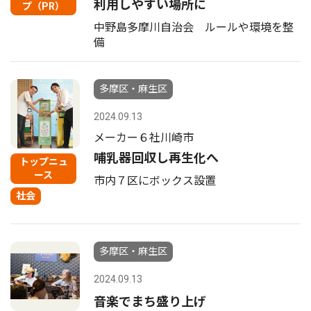
利用しやすい場所に
プ（PR）
中野島多摩川自治会 ルールや環境を整
備
多摩区・麻生区
2024.09.13
メーカー６社川崎市
哺乳器回収し再生化へ
トップニュ
ース
市内７区にボックス設置
社会
多摩区・麻生区
2024.09.13
音楽でまち盛り上げ