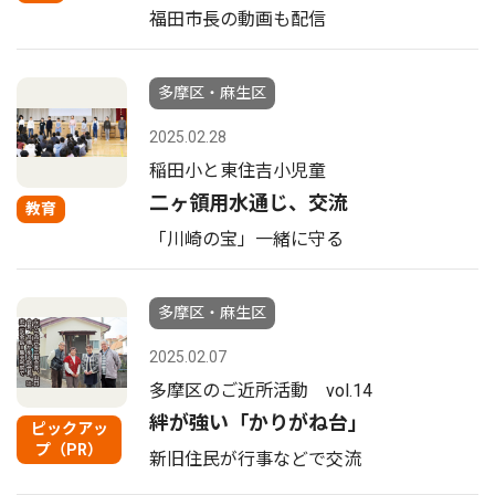
福田市長の動画も配信
多摩区・麻生区
2025.02.28
稲田小と東住吉小児童
二ヶ領用水通じ、交流
教育
「川崎の宝」一緒に守る
多摩区・麻生区
2025.02.07
多摩区のご近所活動 vol.14
絆が強い「かりがね台」
ピックアッ
プ（PR）
新旧住民が行事などで交流