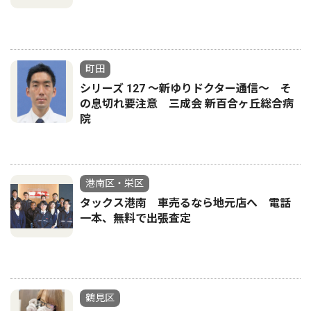
町田
シリーズ 127 〜新ゆりドクター通信〜 そ
の息切れ要注意 三成会 新百合ヶ丘総合病
院
港南区・栄区
タックス港南 車売るなら地元店へ 電話
一本、無料で出張査定
鶴見区