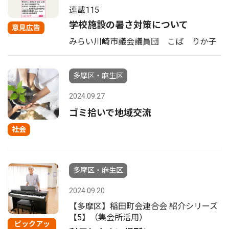
連載115
学校施設の暑さ対策について
意見広告
みらい川崎市議会議員団 こば りか子
多摩区・麻生区
2024.09.27
ゴミ拾いで地域交流
社会
多摩区・麻生区
2024.09.20
【多摩区】稲田町会連合会 紹介シリーズ
【5】（集会所活用）
ピックアッ