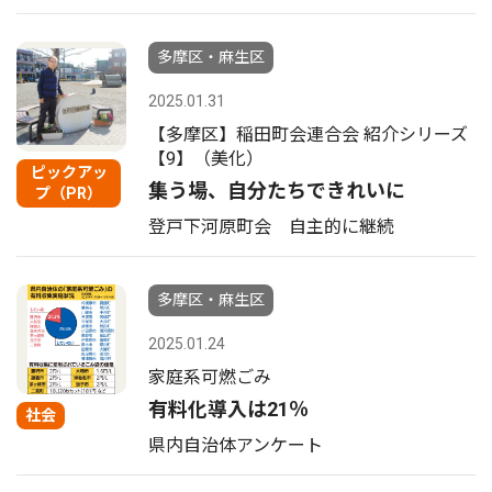
多摩区・麻生区
2025.01.31
【多摩区】稲田町会連合会 紹介シリーズ
【9】（美化）
ピックアッ
集う場、自分たちできれいに
プ（PR）
登戸下河原町会 自主的に継続
多摩区・麻生区
2025.01.24
家庭系可燃ごみ
有料化導入は21％
社会
県内自治体アンケート