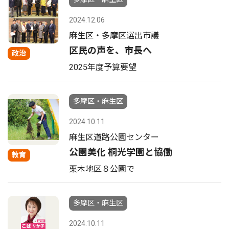
2024.12.06
麻生区・多摩区選出市議
区民の声を、市長へ
政治
2025年度予算要望
多摩区・麻生区
2024.10.11
麻生区道路公園センター
公園美化 桐光学園と協働
教育
栗木地区８公園で
多摩区・麻生区
2024.10.11