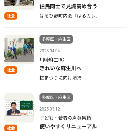
住民同士で見識高め合う
はるひ野町内会「はるカレ」
社会
多摩区・麻生区
2025.04.04
川崎麻生RC
きれいな麻生川へ
社会
桜まつりに向け清掃
多摩区・麻生区
2025.03.12
子ども・若者の声募集箱
使いやすくリニューアル
社会