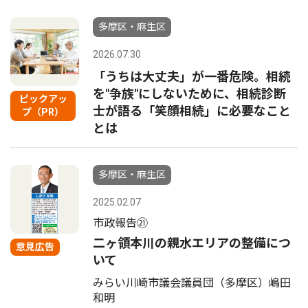
多摩区・麻生区
2026.07.30
「うちは大丈夫」が一番危険。相続
を"争族"にしないために、相続診断
ピックアッ
士が語る「笑顔相続」に必要なこと
プ（PR）
とは
多摩区・麻生区
2025.02.07
市政報告㉑
二ヶ領本川の親水エリアの整備につ
意見広告
いて
みらい川崎市議会議員団（多摩区）嶋田
和明