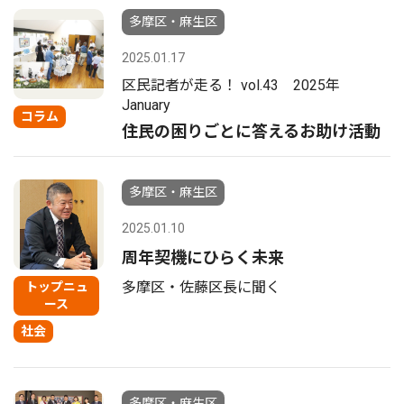
多摩区・麻生区
2025.01.17
区民記者が走る！ vol.43 2025年
January
コラム
住民の困りごとに答えるお助け活動
多摩区・麻生区
2025.01.10
周年契機にひらく未来
多摩区・佐藤区長に聞く
トップニュ
ース
社会
多摩区・麻生区