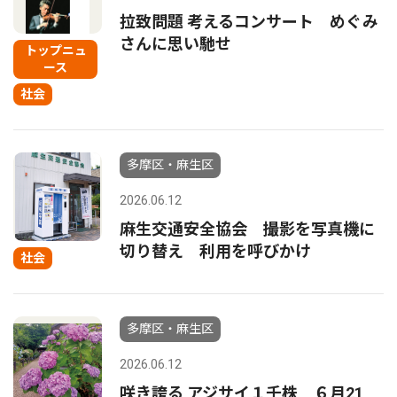
拉致問題 考えるコンサート めぐみ
さんに思い馳せ
トップニュ
ース
社会
多摩区・麻生区
2026.06.12
麻生交通安全協会 撮影を写真機に
切り替え 利用を呼びかけ
社会
多摩区・麻生区
2026.06.12
咲き誇る アジサイ１千株 ６月21