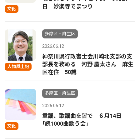
日 妙楽寺でまつり
文化
多摩区・麻生区
2026.06.12
神奈川県行政書士会川崎北支部の支
部長を務める 河野 慶太さん 麻生
人物風土記
区在住 50歳
多摩区・麻生区
2026.06.12
童謡、歌謡曲を皆で ６月14日
｢続1000曲歌う会｣
文化