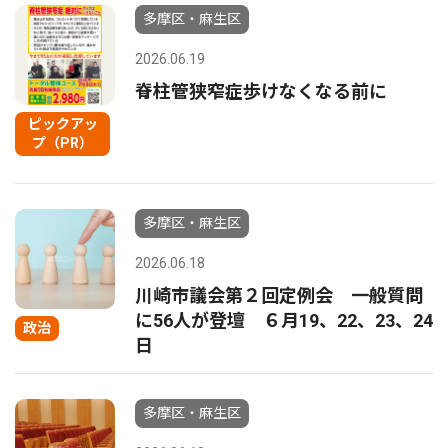
多摩区・麻生区
2026.06.19
脊柱管狭窄症歩けなくなる前に
ピックアッ
プ（PR）
多摩区・麻生区
2026.06.18
川崎市議会第２回定例会 一般質問
に56人が登壇 ６月19、22、23、24
政治
日
多摩区・麻生区