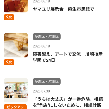
2026.06.18
ヤマユリ展示会 麻生市民館で
文化
多摩区・麻生区
2026.06.18
障害越え、アートで交流 川崎授産
学園で24日
文化
多摩区・麻生区
2026.07.30
「うちは大丈夫」が一番危険。相続
を"争族"にしないために、相続診断
ピックアッ