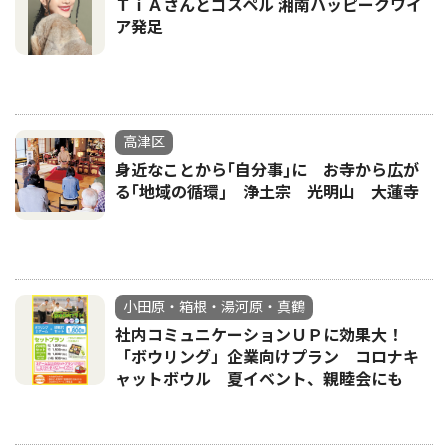
ＴｉＡさんとゴスペル 湘南ハッピークワイ
ア発足
高津区
身近なことから｢自分事｣に お寺から広が
る｢地域の循環｣ 浄土宗 光明山 大蓮寺
小田原・箱根・湯河原・真鶴
社内コミュニケーションＵＰに効果大！
「ボウリング」企業向けプラン コロナキ
ャットボウル 夏イベント、親睦会にも