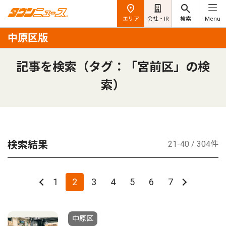
エリア
会社・IR
検索
Menu
中原区版
記事を検索（タグ：「宮前区」の検
索）
検索結果
21-40 / 304件
1
2
3
4
5
6
7
中原区