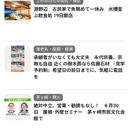
さがみはら中央区・緑区
淵野辺 古民家で魚眺めて一休み 水槽並
ぶ飲食処 19日開店
海老名・座間・綾瀬
承継者がいなくても大丈夫 永代供養、宗
教も自由 近くの樹木葬なら佐藤石材 『見学
予約制』希望日の前日までに、気軽に電話
を
茅ヶ崎・寒川
絶対中立、営業・勧誘もなし！ ６月30
日 屋根･外壁セミナー 茅ヶ崎市民文化会
館で