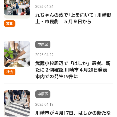
2026.04.24
九ちゃんの歌で｢上を向いて｣ 川崎郷
土・市民劇 ５月９日から
文化
中原区
2026.04.22
武蔵小杉周辺で「はしか」患者、新
たに２例確認 川崎市４月20日発表
社会
市内での発生19件に
中原区
2026.04.18
川崎市が４月17日、はしかの新たな