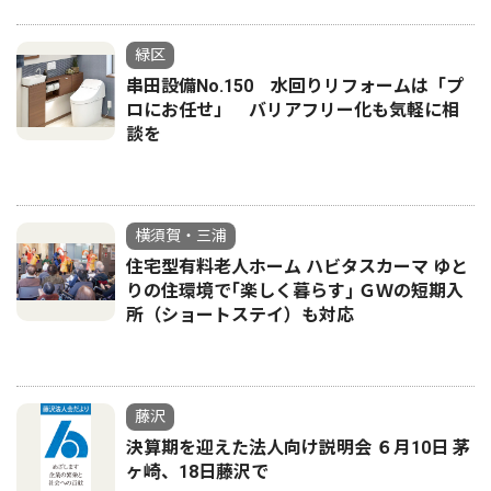
緑区
串田設備No.150 水回りリフォームは「プ
ロにお任せ」 バリアフリー化も気軽に相
談を
横須賀・三浦
住宅型有料老人ホーム ハビタスカーマ ゆと
りの住環境で｢楽しく暮らす｣ ＧＷの短期入
所（ショートステイ）も対応
藤沢
決算期を迎えた法人向け説明会 ６月10日 茅
ヶ崎、18日藤沢で