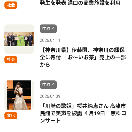
発生を発表 溝口の商業施設を利用
社会
中原区
2026.04.11
【神奈川県】伊藤園、神奈川の緑保
全に寄付 「お～いお茶」売上の一部
社会
から
中原区
2026.04.09
「川崎の歌姫」桜井純恵さん 高津市
民館で美声を披露 ４月19日 無料コ
文化
ンサート