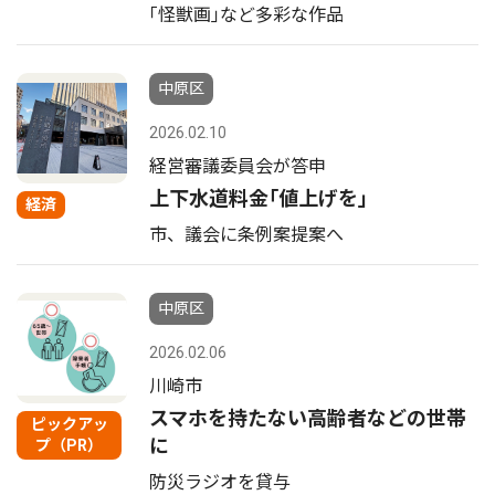
｢怪獣画｣など多彩な作品
中原区
2026.02.10
経営審議委員会が答申
上下水道料金｢値上げを｣
経済
市、議会に条例案提案へ
中原区
2026.02.06
川崎市
スマホを持たない高齢者などの世帯
ピックアッ
に
プ（PR）
防災ラジオを貸与