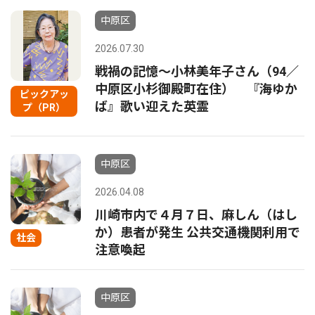
中原区
2026.07.30
戦禍の記憶〜小林美年子さん（94／
中原区小杉御殿町在住） 『海ゆか
ピックアッ
ば』歌い迎えた英霊
プ（PR）
中原区
2026.04.08
川崎市内で４月７日、麻しん（はし
か）患者が発生 公共交通機関利用で
社会
注意喚起
中原区