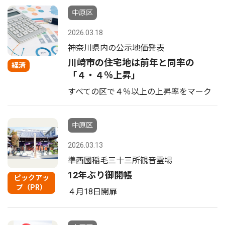
中原区
2026.03.18
神奈川県内の公示地価発表
川崎市の住宅地は前年と同率の
経済
「４・４％上昇」
すべての区で４％以上の上昇率をマーク
中原区
2026.03.13
準西國稲毛三十三所観音霊場
12年ぶり御開帳
ピックアッ
プ（PR）
４月18日開扉