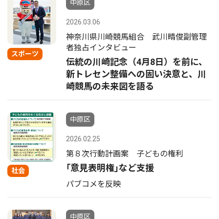
中原区
2026.03.06
神奈川県川崎競馬組合 武川晴俊副管理
者独占インタビュー
スポーツ
伝統の川崎記念（4月8日）を前に、
新トレセン整備への固い決意と、川
崎競馬の未来図を語る
中原区
2026.02.25
第８次行動計画案 子どもの権利
｢意見表明権｣など支援
社会
パブコメを反映
中原区