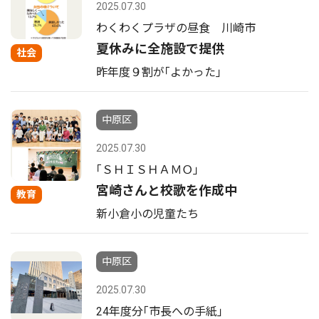
2025.07.30
わくわくプラザの昼食 川崎市
夏休みに全施設で提供
社会
昨年度９割が｢よかった｣
中原区
2025.07.30
｢ＳＨＩＳＨＡＭＯ｣
宮崎さんと校歌を作成中
教育
新小倉小の児童たち
中原区
2025.07.30
24年度分｢市長への手紙｣