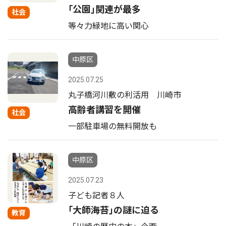
｢公園｣関連が最多
社会
等々力緑地に高い関心
中原区
2025.07.25
丸子橋河川敷の利活用 川崎市
高齢者講習を開催
社会
一部駐車場の無料開放も
中原区
2025.07.23
子ども記者８人
｢大師海苔｣の謎に迫る
教育