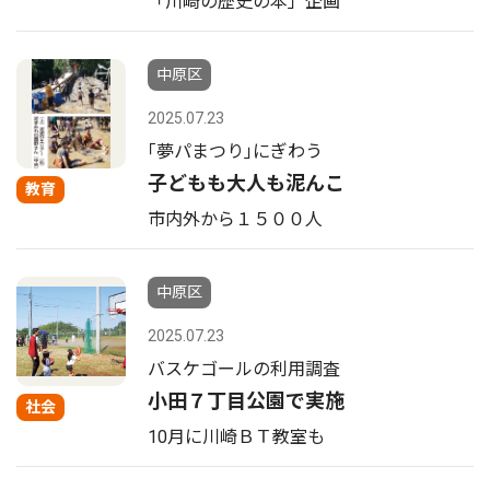
「川崎の歴史の本」企画
中原区
2025.07.23
｢夢パまつり｣にぎわう
子どもも大人も泥んこ
教育
市内外から１５００人
中原区
2025.07.23
バスケゴールの利用調査
小田７丁目公園で実施
社会
10月に川崎ＢＴ教室も