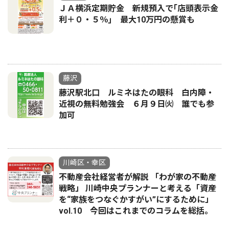
ＪＡ横浜定期貯金 新規預入で｢店頭表示金
利＋０・５％｣ 最大10万円の懸賞も
藤沢
藤沢駅北口 ルミネはたの眼科 白内障・
近視の無料勉強会 ６月９日㈫ 誰でも参
加可
川崎区・幸区
不動産会社経営者が解説 「わが家の不動産
戦略」 川崎中央プランナーと考える「資産
を“家族をつなぐかすがい”にするために」
vol.10 今回はこれまでのコラムを総括。