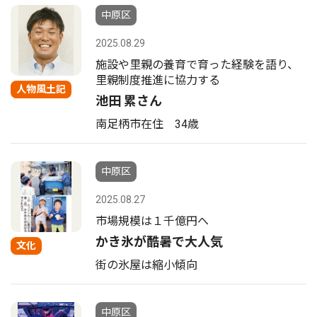
中原区
2025.08.29
施設や里親の養育で育った経験を語り、
里親制度推進に協力する
人物風土記
池田 累さん
南足柄市在住 34歳
中原区
2025.08.27
市場規模は１千億円へ
かき氷が酷暑で大人気
文化
街の氷屋は縮小傾向
中原区