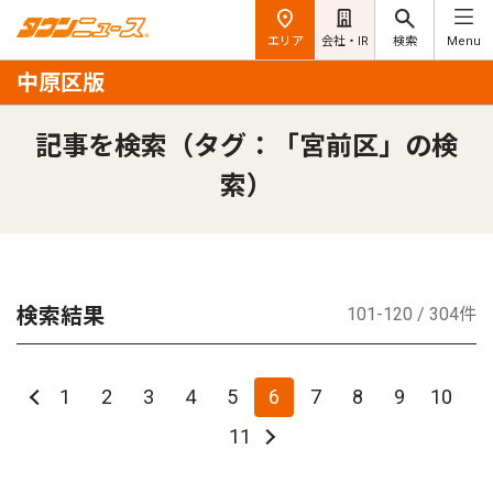
エリア
会社・IR
検索
Menu
中原区版
記事を検索（タグ：「宮前区」の検
索）
検索結果
101-120 / 304件
1
2
3
4
5
6
7
8
9
10
11