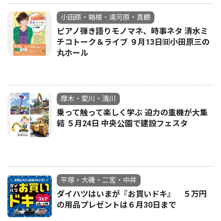
小田原・箱根・湯河原・真鶴
ピアノ弾き語りモノマネ、時事ネタ 清水ミ
チコトーク＆ライブ ９月13日㈰小田原三の
丸ホール
厚木・愛川・清川
乗って触って楽しく学ぶ 迫力の重機が大集
結 ５月24日 中央公園で建設フェスタ
平塚・大磯・二宮・中井
ダイハツはいまが『お買いドキ』 ５万円
の用品プレゼントは６月30日まで