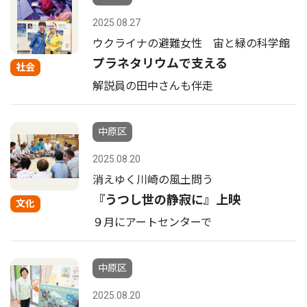
2025.08.27
ウクライナの避難女性 宙と緑の科学館
プラネタリウムで支える
社会
解説員の田中さんも伴走
中原区
2025.08.20
消えゆく川崎の風土問う
『うつし世の静寂に』上映
文化
９月にアートセンターで
中原区
2025.08.20