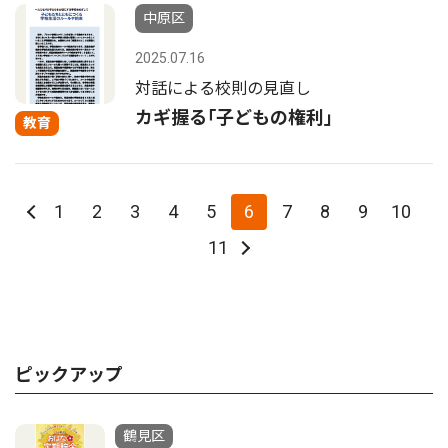
中原区
2025.07.16
対話による校則の見直し
カギ握る｢子どもの権利｣
教育
1
2
3
4
5
6
7
8
9
10
11
ピックアップ
鶴見区