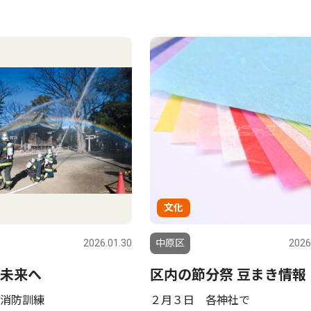
文化
2026.01.30
中原区
2026
未来へ
区内の節分祭 豆まき情報
消防訓練
２月３日 各神社で