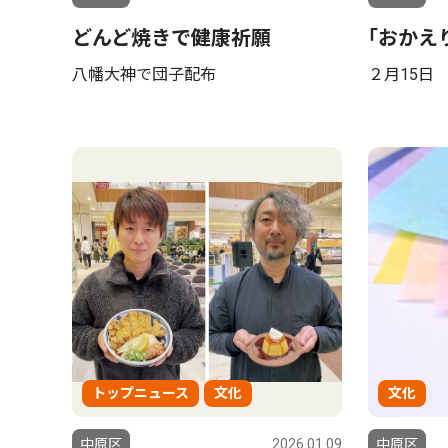
どんど焼きで健康祈願
｢おかえ
八幡大神で団子配布
２月15日
トップニュース
文化
文化
中原区
2026.01.09
中原区