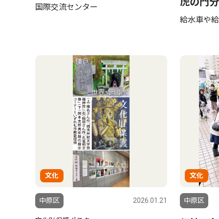
虎の門分
国際交流センター
給水車や給
文化
文化
中原区
2026.01.21
中原区