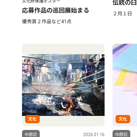
文化財保護ポスター
伝統の臼
応募作品の巡回展始まる
２月１日 
優秀賞２作品など41点
文化
文化
中原区
2026.01.16
中原区