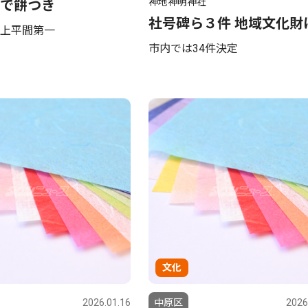
神地神明神社
で餅つき
社号碑ら３件 地域文化財
上平間第一
市内では34件決定
文化
2026.01.16
中原区
2026