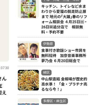
キッチン、トイレなど水ま
わりから愛猫の脱走防止扉
まで 地元の｢大雄｣春のリフ
ォーム相談会 ４月25日㈯・
26日㈰追分店で 相談無
料・予約不要
伊勢原
食事付き歌謡ショー市民を
無料招待 加奈音楽事務所
夢乃会 ６月20日総会で
.07.30
緑区
さん
中山駅直結 金相場が歴史的
高水準！ 「金・プラチナ売
在
るなら今！」
迎え
多摩区・麻生区