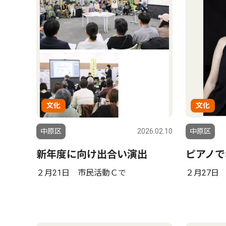
文化
文化
中原区
2026.02.10
中原区
新年度に向け出合い演出
ピアノで
２月21日 市民活動Ｃで
２月27日