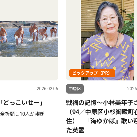
ピックアップ（PR）
2026.02.06
中原区
2026
｢どっこいせー｣
戦禍の記憶〜小林美年子
（94／中原区小杉御殿町
全祈願し10人が禊ぎ
住） 『海ゆかば』歌い
た英霊