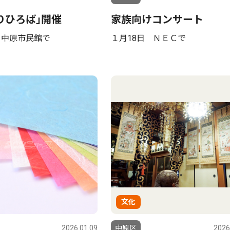
りひろば｣開催
家族向けコンサート
 中原市民館で
１月18日 ＮＥＣで
文化
2026.01.09
中原区
2026