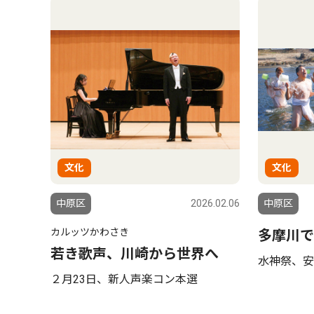
文化
文化
中原区
2026.02.06
中原区
カルッツかわさき
多摩川で
若き歌声、川崎から世界へ
水神祭、安
２月23日、新人声楽コン本選