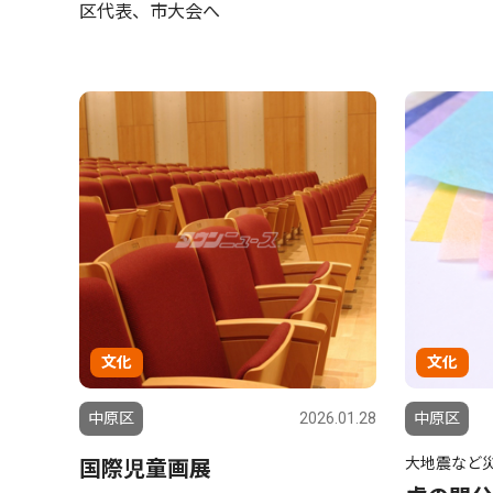
区代表、市大会へ
文化
文化
中原区
2026.01.28
中原区
大地震など
国際児童画展