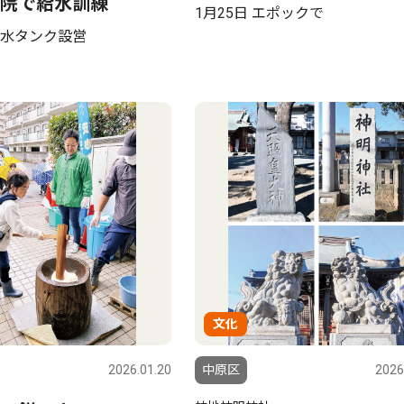
院で給水訓練
1月25日 エポックで
水タンク設営
文化
2026.01.20
中原区
2026