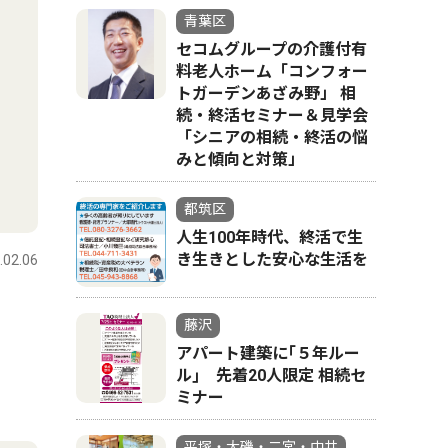
青葉区
セコムグループの介護付有
料老人ホーム「コンフォー
トガーデンあざみ野」 相
続・終活セミナー＆見学会
「シニアの相続・終活の悩
みと傾向と対策」
都筑区
人生100年時代、終活で生
き生きとした安心な生活を
.02.06
藤沢
アパート建築に｢５年ルー
ル｣ 先着20人限定 相続セ
ミナー
平塚・大磯・二宮・中井