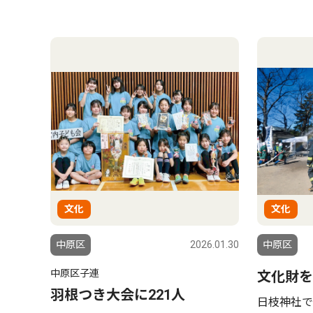
文化
文化
中原区
2026.01.30
中原区
中原区子連
文化財を
羽根つき大会に221人
日枝神社で