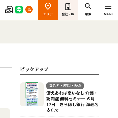
エリア
会社・IR
検索
Menu
ピックアップ
海老名・座間・綾瀬
備えあれば憂いなし 介護・
認知症 無料セミナー ６月
17日 きらぼし銀行 海老名
支店で