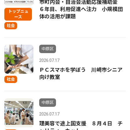
市町内会・自治会活動応援補助金
６年目、利用促進へ注力 小規模団
トップニュ
体の活用が課題
ース
社会
中原区
2026.07.17
ＰＣスマホを学ぼう 川崎市シニア
向け教室
社会
中原区
2026.07.17
理美容で途上国支援 ８月４日 チ