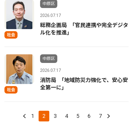
中原区
2026.07.17
総務企画局 ｢官民連携や完全デジタ
ル化を推進｣
社会
中原区
2026.07.17
消防局 ｢地域防災力強化で、安心安
全第一に｣
社会
1
2
3
4
5
6
7