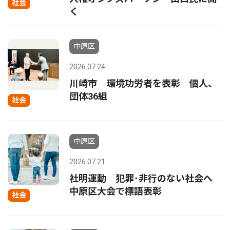
社会
く
中原区
2026.07.24
川崎市 環境功労者を表彰 個人、
団体36組
社会
中原区
2026.07.21
社明運動 犯罪･非行のない社会へ
中原区大会で標語表彰
社会