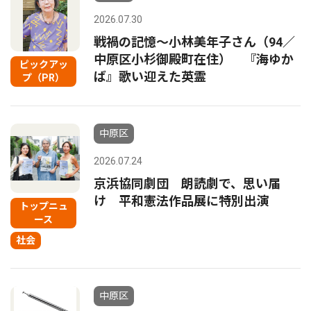
2026.07.30
戦禍の記憶〜小林美年子さん（94／
中原区小杉御殿町在住） 『海ゆか
ピックアッ
ば』歌い迎えた英霊
プ（PR）
中原区
2026.07.24
京浜協同劇団 朗読劇で、思い届
け 平和憲法作品展に特別出演
トップニュ
ース
社会
中原区