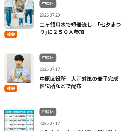
中原区
2026.07.20
二ヶ領用水で短冊流し ｢七夕まつ
り｣に２５０人参加
社会
中原区
2026.07.17
中原区役所 大雨対策の冊子完成
区役所などで配布
社会
中原区
2026.07.17