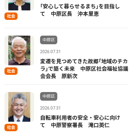
｢安心して暮らせるまち｣を目指し
て 中原区長 沖本里恵
社会
中原区
2026.07.31
変遷を見つめてきた故郷｢地域のチカ
ラ｣で築く未来 中原区社会福祉協議
社会
会会長 原新次
中原区
2026.07.31
自転車利用者の安全・安心に向け
て 中原警察署長 滝口英仁
社会