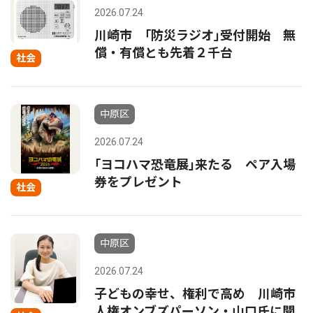
2026.07.24
川崎市 ｢防災ラジオ｣受付開始 無
償・有償とも先着２千台
社会
中原区
2026.07.24
｢ヨコハマ恐竜展｣来たる ペア入場
券をプレゼント
社会
中原区
2026.07.24
子どもの幸せ、権利で高め 川崎市
人権オンブズパーソン・山口氏に聞