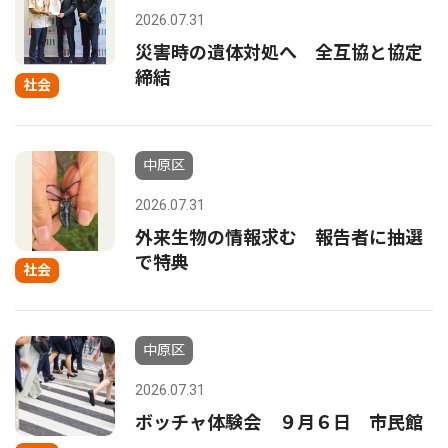
2026.07.31
災害時の遺体対処へ 全互協と協定
締結
社会
中原区
2026.07.31
外来生物の情報求む 報告者に抽選
で特典
社会
中原区
2026.07.31
ボッチャ体験会 ９月６日 市民館