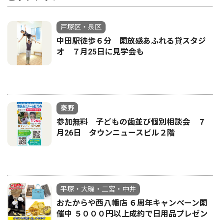
戸塚区・泉区
中田駅徒歩６分 開放感あふれる貸スタジ
オ ７月25日に見学会も
秦野
参加無料 子どもの歯並び個別相談会 ７
月26日 タウンニュースビル２階
平塚・大磯・二宮・中井
おたからや西八幡店 ６周年キャンペーン開
催中 ５０００円以上成約で日用品プレゼン