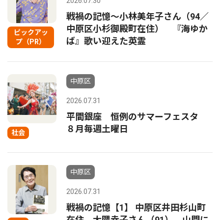
2026.07.30
戦禍の記憶〜小林美年子さん（94／
中原区小杉御殿町在住） 『海ゆか
ピックアッ
ば』歌い迎えた英霊
プ（PR）
中原区
2026.07.31
平間銀座 恒例のサマーフェスタ
８月毎週土曜日
社会
中原区
2026.07.31
戦禍の記憶【1】 中原区井田杉山町
在住 大隈幸子さん（91） 山門に