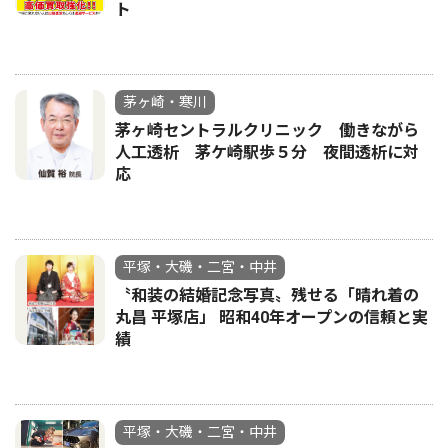
ト
茅ヶ崎・寒川
茅ヶ崎セントラルクリニック 働きながら
人工透析 茅ケ崎駅歩５分 夜間透析に対
応
平塚・大磯・二宮・中井
〝和装の結婚記念写真〟残せる「晴れ着の
丸昌 平塚店」 昭和40年オープンの信頼と実
績
平塚・大磯・二宮・中井