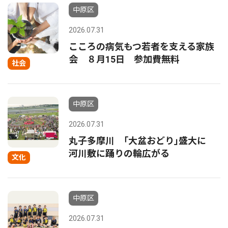
中原区
2026.07.31
こころの病気もつ若者を支える家族
会 ８月15日 参加費無料
社会
中原区
2026.07.31
丸子多摩川 ｢大盆おどり｣盛大に
河川敷に踊りの輪広がる
文化
中原区
2026.07.31