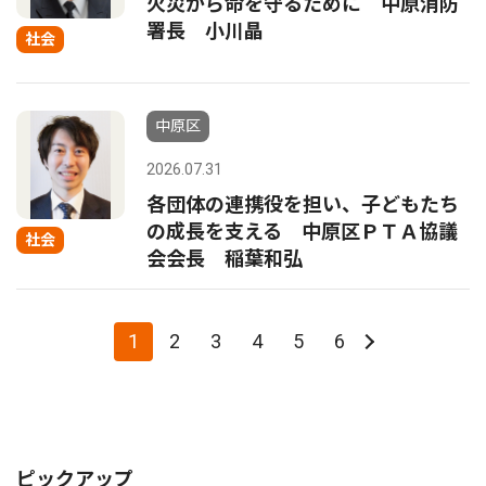
火災から命を守るために 中原消防
署長 小川晶
社会
中原区
2026.07.31
各団体の連携役を担い、子どもたち
の成長を支える 中原区ＰＴＡ協議
社会
会会長 稲葉和弘
1
2
3
4
5
6
ピックアップ