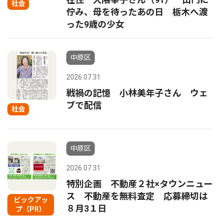
社会
佇み、母を待ったあの日 栃木へ渡
った9歳の少女
中原区
2026.07.31
戦禍の記憶 小林美年子さん ウェ
ブで配信
社会
中原区
2026.07.31
特別企画 不動産２社×タウンニュー
ス 不動産を無料査定 応募締切は
ピックアッ
８月3１日
プ（PR）