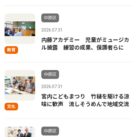
中原区
2026.07.31
内藤アカデミー 児童がミュージカ
ル披露 練習の成果、保護者らに
教育
中原区
2026.07.31
宮内こどもまつり 竹樋を駆ける涼
味に歓声 流しそうめんで地域交流
文化
中原区