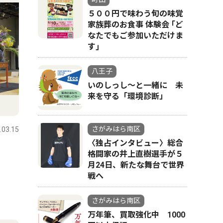
５００円で味わう旬の味覚
家族葬のお食事 体験会 ｢ど
なたでもご参加いただけま
す｣
八王子
いのしっし～と一緒に 未
来を守る「環境診断」
さがみはら南区
.03.15
〈独占インタビュー〉総合
格闘家の井上直樹選手が５
月24日、新たな舞台で世界
戦へ
さがみはら南区
万年筆、買取強化中 1000