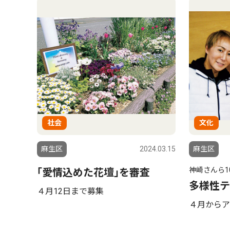
社会
文化
麻生区
2024.03.15
麻生区
神崎さんら10c
｢愛情込めた花壇｣を審査
多様性テ
４月12日まで募集
４月からア