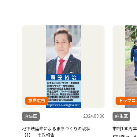
意見広告
トップニ
麻生区
2024.03.08
麻生区
地下鉄延伸によるまちづくりの現状
市制100周
【1】 市政報告