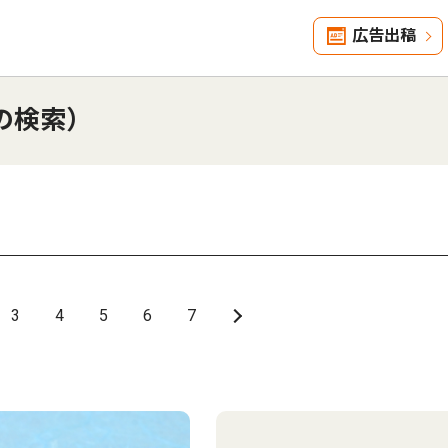
広告出稿
の検索）
3
4
5
6
7