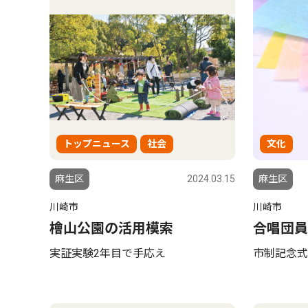
トップニュース
社会
文化
麻生区
2024.03.15
麻生区
川崎市
川崎市
檜山公園の活用模索
合唱団員
実証実験2年目で手応え
市制記念式