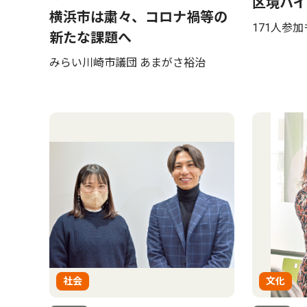
区境ハイ
横浜市は粛々、コロナ禍等の
171人参
新たな課題へ
みらい川崎市議団 あまがさ裕治
社会
文化