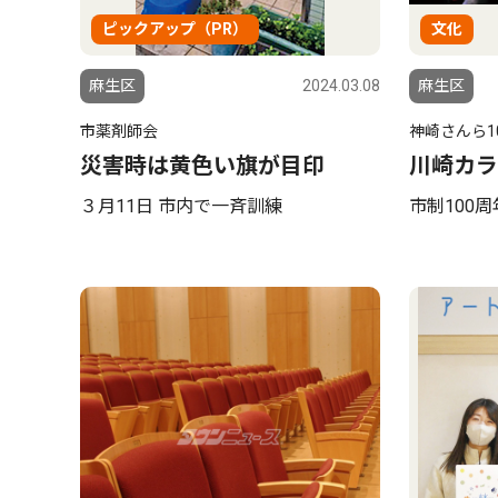
ピックアップ（PR）
文化
麻生区
2024.03.08
麻生区
市薬剤師会
神崎さんら10c
災害時は黄色い旗が目印
川崎カラ
３月11日 市内で一斉訓練
市制100