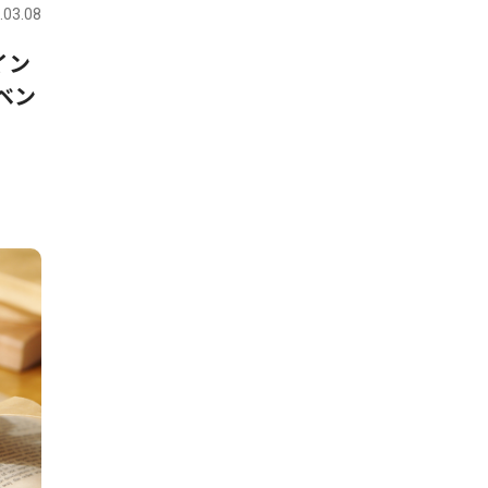
.03.08
イン
ベン