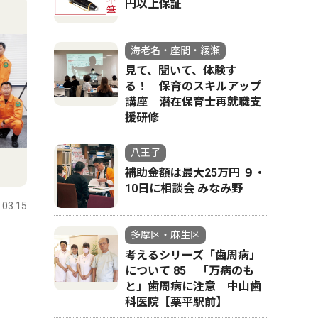
円以上保証
海老名・座間・綾瀬
見て、聞いて、体験す
る！ 保育のスキルアップ
講座 潜在保育士再就職支
援研修
八王子
補助金額は最大25万円 ９・
10日に相談会 みなみ野
.03.15
多摩区・麻生区
考えるシリーズ「歯周病」
について 85 「万病のも
と」歯周病に注意 中山歯
科医院【栗平駅前】