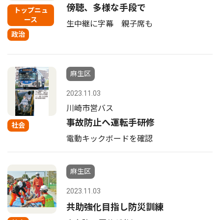
傍聴、多様な手段で
トップニュ
ース
生中継に字幕 親子席も
政治
麻生区
2023.11.03
川崎市営バス
事故防止へ運転手研修
社会
電動キックボードを確認
麻生区
2023.11.03
共助強化目指し防災訓練