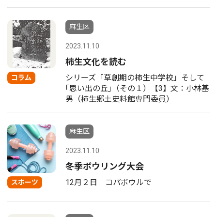
麻生区
2023.11.10
柿生文化を読む
シリーズ「草創期の柿生中学校」そして
コラム
｢思い出の丘｣（その１）【3】文：小林基
男（柿生郷土史料館専門委員）
麻生区
2023.11.10
冬季ボウリング大会
12月２日 コパボウルで
スポーツ