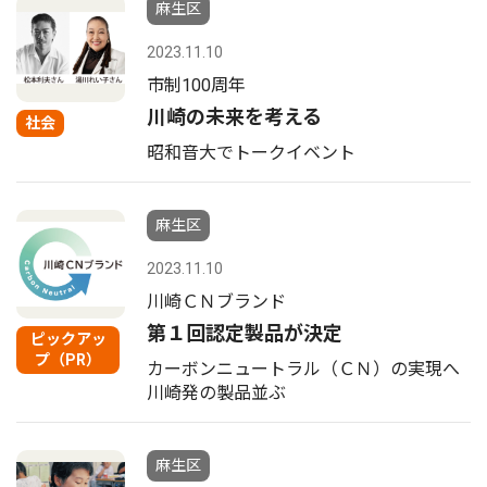
麻生区
2023.11.10
市制100周年
川崎の未来を考える
社会
昭和音大でトークイベント
麻生区
2023.11.10
川崎ＣＮブランド
第１回認定製品が決定
ピックアッ
プ（PR）
カーボンニュートラル（ＣＮ）の実現へ
川崎発の製品並ぶ
麻生区