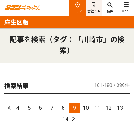
エリア
会社・IR
検索
Menu
麻生区版
記事を検索（タグ：「川崎市」の検
索）
検索結果
161-180 / 389件
4
5
6
7
8
9
10
11
12
13
14