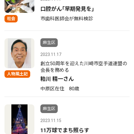
口腔がん｢早期発見を｣
市歯科医師会が無料検診
社会
麻生区
2023.11.17
創立50周年を迎えた川崎市空手道連盟の
会長を務める
人物風土記
粕川 精一さん
中原区在住 80歳
麻生区
2023.11.15
11万球でまち照らす