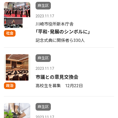
麻生区
2023.11.17
川崎市役所新本庁舎
｢平和･発展のシンボルに｣
社会
記念式典に関係者ら330人
麻生区
2023.11.17
市議との意見交換会
高校生を募集 12月22日
政治
麻生区
2023.11.17