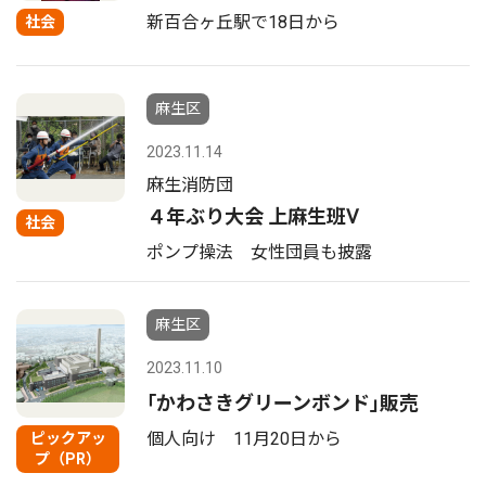
新百合ヶ丘駅で18日から
社会
麻生区
2023.11.14
麻生消防団
４年ぶり大会 上麻生班Ⅴ
社会
ポンプ操法 女性団員も披露
麻生区
2023.11.10
｢かわさきグリーンボンド｣販売
個人向け 11月20日から
ピックアッ
プ（PR）