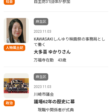
自主防31団体が参加
社会
麻生区
2023.11.03
KAWASAKIしんゆり映画祭の事務局とし
て働く
人物風土記
大多喜 ゆかりさん
万福寺在勤 43歳
麻生区
2023.11.03
川崎市議会
議場62年の歴史に幕
政治
現職や関係者が式典