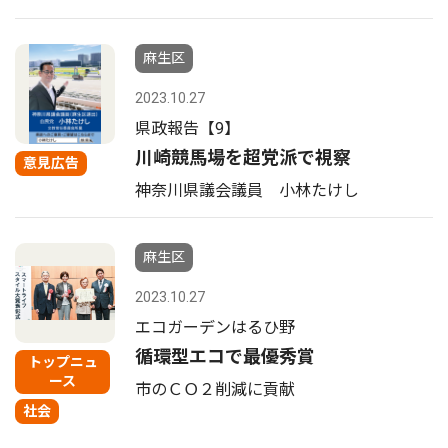
麻生区
2023.10.27
県政報告【9】
川崎競馬場を超党派で視察
意見広告
神奈川県議会議員 小林たけし
麻生区
2023.10.27
エコガーデンはるひ野
循環型エコで最優秀賞
トップニュ
ース
市のＣＯ２削減に貢献
社会