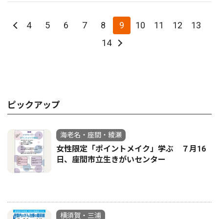
4
5
6
7
8
9
10
11
12
13
14
ピックアップ
海老名・座間・綾瀬
女性限定「ポイントメイク」学ぶ ７月16
日、座間市立生きがいセンター
横須賀・三浦