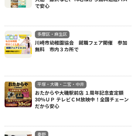
で安心
多摩区・麻生区
川崎市幼稚園協会 就職フェア開催 参加
無料 市内３カ所で
平塚・大磯・二宮・中井
おたからや大磯駅前店 １周年記念査定額
30％ＵＰ テレビＣＭ放映中！全国チェーン
だから安心
秦野