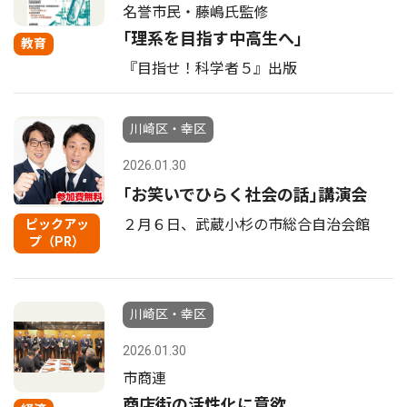
名誉市民・藤嶋氏監修
｢理系を目指す中高生へ｣
教育
『目指せ！科学者５』出版
川崎区・幸区
2026.01.30
｢お笑いでひらく社会の話｣講演会
２月６日、武蔵小杉の市総合自治会館
ピックアッ
プ（PR）
川崎区・幸区
2026.01.30
市商連
商店街の活性化に意欲