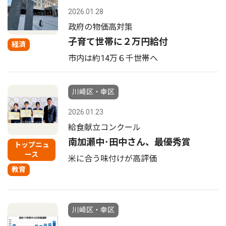
2026.01.28
政府の物価高対策
子育て世帯に２万円給付
経済
市内は約14万６千世帯へ
川崎区・幸区
2026.01.23
給食献立コンクール
南加瀬中･田中さん、最優秀賞
トップニュ
ース
米に合う味付けが高評価
教育
川崎区・幸区