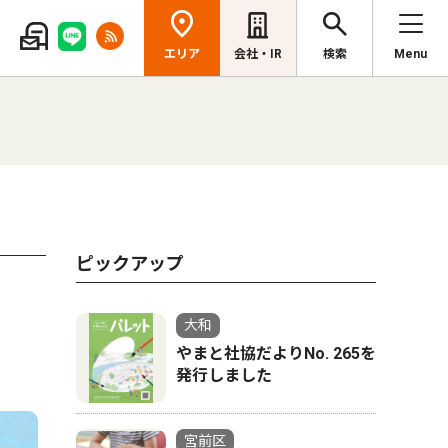
エリア
会社・IR
検索
Menu
ピックアップ
大和
やまと社協だよりNo. 265を
発行しました
宮前区