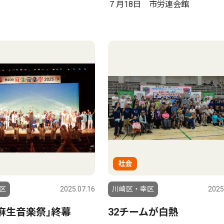
７月18日 市労連会館
社会
区
2025.07.16
川崎区・幸区
2025
｢麻生音楽祭｣終幕
32チームが白熱