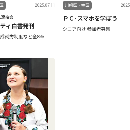
区
2025.07.11
川崎区・幸区
2025
法連絡会
ＰＣ･スマホを学ぼう
ティ白書発刊
シニア向け 参加者募集
成就労制度など全8章