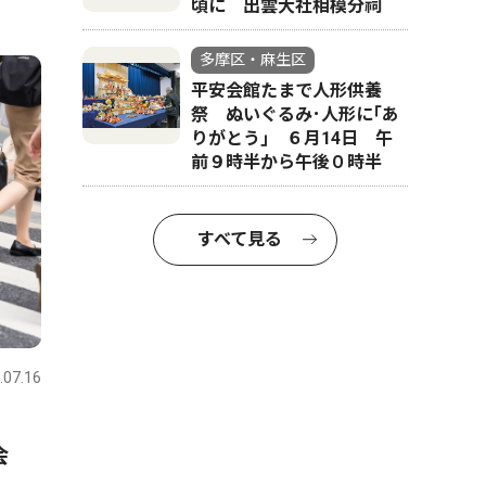
頃に 出雲大社相模分祠
多摩区・麻生区
平安会館たまで人形供養
祭 ぬいぐるみ･人形に｢あ
りがとう｣ ６月14日 午
前９時半から午後０時半
すべて見る
.07.16
会