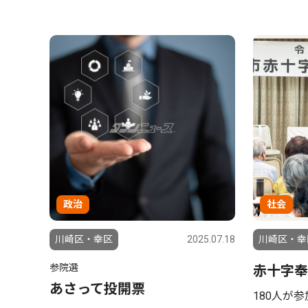
政治
社会
川崎区・幸区
2025.07.18
川崎区・幸
参院選
赤十字奉
あさって投開票
180人が参