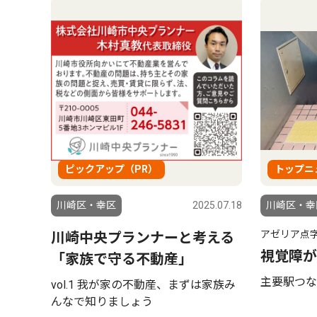
ピックアップ（PR）
トップニ
川崎区・幸区
2025.07.18
川崎区・幸
アゼリア点
川崎中央プランナーと考える
視覚障が
「家族で守る不動産」
主要駅つな
vol.1 我が家の不動産、まずは家族み
んなで知りましょう