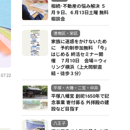
相続･不動産の悩み解決 ５
月９日、６月13日土曜 無料
相談会
港南区・栄区
家族に迷惑をかけないため
に 予約制参加無料 ｢今｣
はじめる 終活セミナー開
催 ７月10日 会場＝ウィ
リング横浜（上大岡駅直
結・徒歩３分）
.07.22
平塚・大磯・二宮・中井
平塚八幡宮 創祀1650年で記
念事業 寄付募る 外拝殿の建
設など目指す
八王子