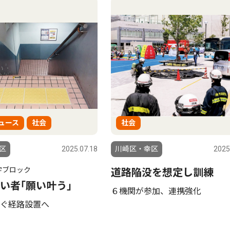
ュース
社会
社会
区
2025.07.18
川崎区・幸区
2025
字ブロック
道路陥没を想定し訓練
い者｢願い叶う｣
６機関が参加、連携強化
ぐ経路設置へ