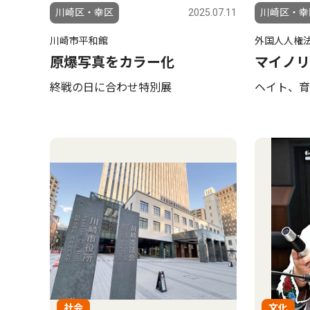
川崎区・幸区
2025.07.11
川崎区・幸
川崎市平和館
外国人人権
原爆写真をカラー化
マイノリ
終戦の日に合わせ特別展
ヘイト、育
社会
文化