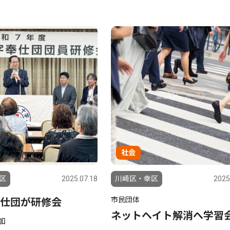
社会
区
2025.07.18
川崎区・幸区
2025
市民団体
仕団が研修会
ネットヘイト解消へ学習
加