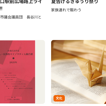
口駅前広場路上ライ
夏告げるきゅうり祭り
‼
家族連れで賑わう
市議会議員団 長谷川と
文化