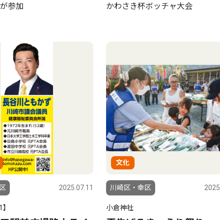
が参加
かわさき杯ボッチャ大会
文化
区
2025.07.11
川崎区・幸区
2025
1】
小倉神社