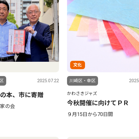
文化
区
2025.07.22
川崎区・幸区
2025
かわさきジャズ
の本、市に寄贈
今秋開催に向けてＰＲ
家の会
９月15日から70日間