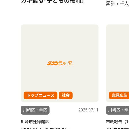
カギ握る｢子どもの権利｣
累計７千人
トップニュース
社会
意見広告
川崎区・幸区
2025.07.11
川崎区・幸
川崎市妊婦健診
市政報告【1