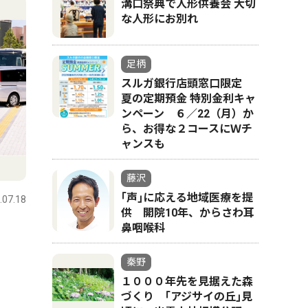
溝口祭典で人形供養会 大切
な人形にお別れ
足柄
スルガ銀行店頭窓口限定
夏の定期預金 特別金利キャ
ンペーン ６／22（月）か
ら、お得な２コースにＷチ
ャンスも
藤沢
｢声｣に応える地域医療を提
.07.18
供 開院10年、からさわ耳
鼻咽喉科
秦野
１０００年先を見据えた森
づくり ｢アジサイの丘｣見