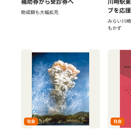
補助券から受診券へ
川崎駅東
ブを応援
助成額も大幅拡充
みらい川崎
もかず
社会
社会