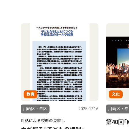
教育
文化
川崎区・幸区
2025.07.16
川崎区・幸
対話による校則の見直し
第40回