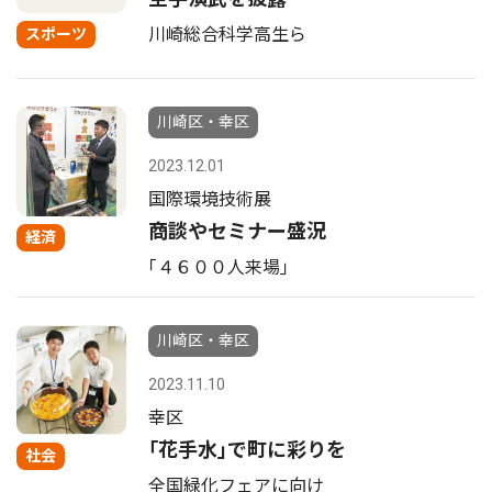
川崎総合科学高生ら
スポーツ
川崎区・幸区
2023.12.01
国際環境技術展
商談やセミナー盛況
経済
｢４６００人来場｣
川崎区・幸区
2023.11.10
幸区
｢花手水｣で町に彩りを
社会
全国緑化フェアに向け