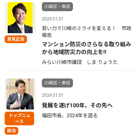
川崎区・幸区
2024.01.01
若い力で川崎のミライを変える！ 市政
報告
意見広告
マンション防災のさらなる取り組み
から地域防災力の向上を!!
みらい川崎市議団 しま りょうた
川崎区・幸区
2024.01.01
発展を遂げ100年、その先へ
福田市長、2024年を語る
トップニュ
ース
政治