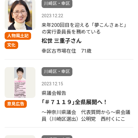
川崎区・幸区
2023.12.22
来年200回目を迎える「夢こんさぁと」
の実行委員長を務めている
人物風土記
松世 三重子さん
文化
幸区古市場在住 71歳
川崎区・幸区
2023.12.15
県議会報告
｢＃７１１９｣全県展開へ！
意見広告
〜神奈川県議会 代表質問から〜県会議
員（川崎区選出）公明党 西村くにこ