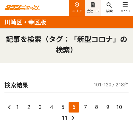
エリア
会社・IR
検索
Menu
川崎区・幸区版
記事を検索（タグ：「新型コロナ」の
検索）
検索結果
101-120 / 218件
1
2
3
4
5
6
7
8
9
10
11