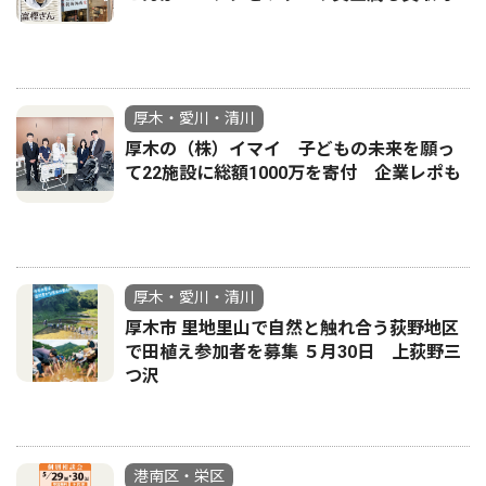
厚木・愛川・清川
厚木の（株）イマイ 子どもの未来を願っ
て22施設に総額1000万を寄付 企業レポも
厚木・愛川・清川
厚木市 里地里山で自然と触れ合う荻野地区
で田植え参加者を募集 ５月30日 上荻野三
つ沢
港南区・栄区