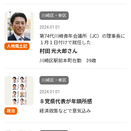
川崎区・幸区
2024.01.01
第74代川崎青年会議所（JC）の理事長に
１月１日付けで就任した
人物風土記
村田 光大郎さん
川崎区駅前本町在勤 39歳
川崎区・幸区
2024.01.01
８党県代表が年頭所感
経済政策などで意気込み
政治