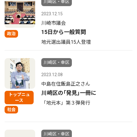
川崎区・幸区
2023.12.15
川崎市議会
15日から一般質問
政治
地元選出議員15人登壇
川崎区・幸区
2023.12.08
中島在住飯島正之さん
川崎区の｢発見｣一冊に
トップニュ
ース
「地元本」第３弾発行
社会
川崎区・幸区