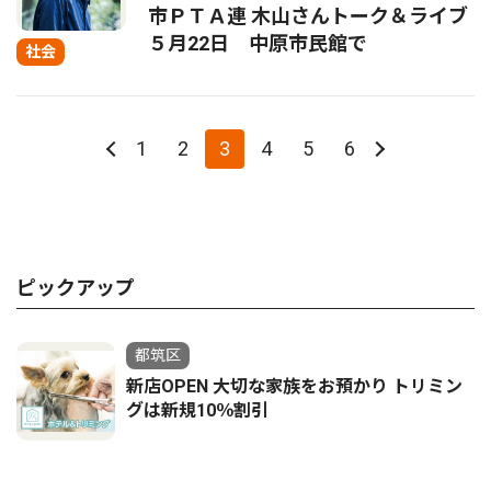
市ＰＴＡ連 木山さんトーク＆ライブ
５月22日 中原市民館で
社会
1
2
3
4
5
6
ピックアップ
都筑区
新店OPEN 大切な家族をお預かり トリミン
グは新規10％割引