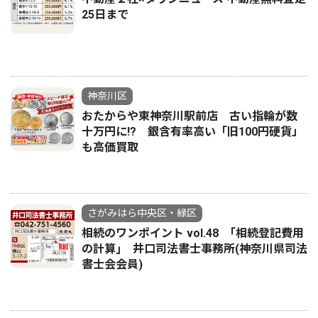
25日まで
神奈川区
おたからや東神奈川駅前店 古い指輪が数
十万円に!? 銀含有率高い「旧100円硬貨」
も高価買取
さがみはら中央区・緑区
相続のワンポイント vol.48 ｢相続登記費用
の計算｣ 井口司法書士事務所(神奈川県司法
書士会会員)