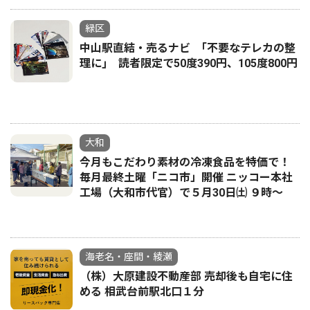
緑区
中山駅直結・売るナビ ｢不要なテレカの整
理に｣ 読者限定で50度390円、105度800円
大和
今月もこだわり素材の冷凍食品を特価で！
毎月最終土曜「ニコ市」開催 ニッコー本社
工場（大和市代官）で５月30日㈯ ９時～
海老名・座間・綾瀬
（株）大原建設不動産部 売却後も自宅に住
める 相武台前駅北口１分