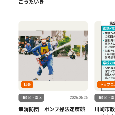
ごうたいき
社会
トップニ
川崎区・幸区
2026.06.26
川崎区・幸
幸消防団 ポンプ操法速度競
川崎市教