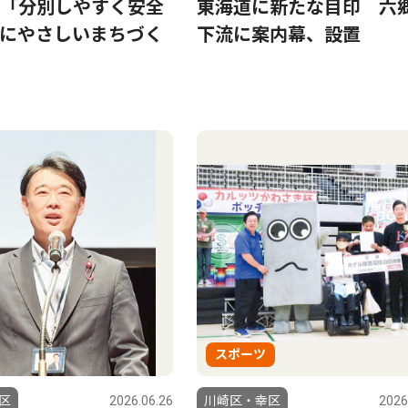
「分別しやすく安全
東海道に新たな目印 六
にやさしいまちづく
下流に案内幕、設置
スポーツ
区
2026.06.26
川崎区・幸区
2026