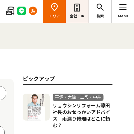
エリア
会社・IR
検索
Menu
ピックアップ
平塚・大磯・二宮・中井
リョウシンリフォーム薄田
社長のおせっかいアドバイ
ス 雨漏り修理はどこに頼
む？