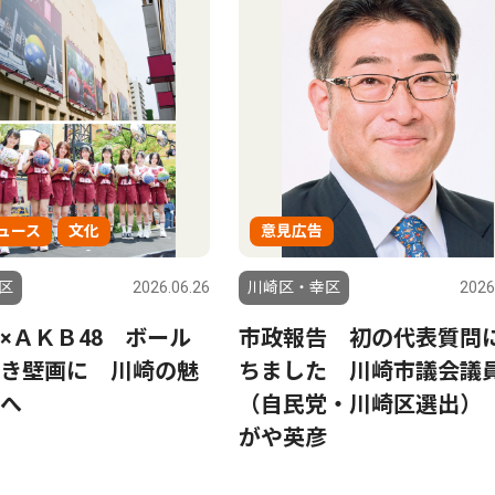
ュース
文化
意見広告
区
2026.06.26
川崎区・幸区
2026
×ＡＫＢ48 ボール
市政報告 初の代表質問
き壁画に 川崎の魅
ちました 川崎市議会議
へ
（自民党・川崎区選出）
がや英彦