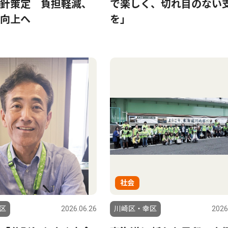
針策定 負担軽減、
で楽しく、切れ目のない
向上へ
を｣
社会
区
2026.06.26
川崎区・幸区
2026