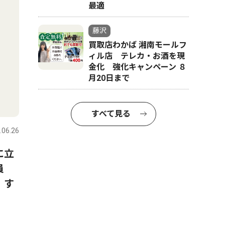
最適
藤沢
買取店わかば 湘南モールフ
ィル店 テレカ・お酒を現
金化 強化キャンペーン ８
月20日まで
すべて見る
.06.26
に立
員
 す