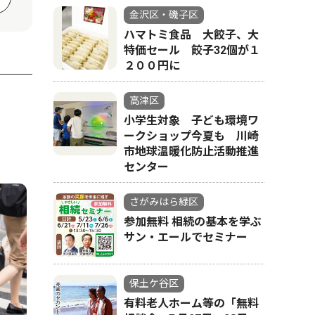
金沢区・磯子区
ハマトミ食品 大餃子、大
特価セール 餃子32個が１
２００円に
高津区
小学生対象 子ども環境ワ
ークショップ今夏も 川崎
市地球温暖化防止活動推進
センター
さがみはら緑区
参加無料 相続の基本を学ぶ
サン・エールでセミナー
保土ケ谷区
有料老人ホーム等の「無料