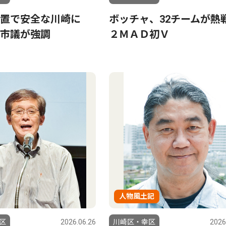
設置で安全な川崎に
ボッチャ、32チームが
市議が強調
２ＭＡＤ初Ｖ
人物風土記
区
2026.06.26
川崎区・幸区
2026