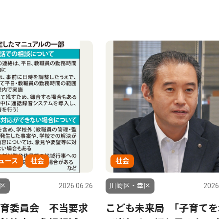
ュース
社会
社会
区
2026.06.26
川崎区・幸区
2026
育委員会 不当要求
こども未来局 ｢子育てを