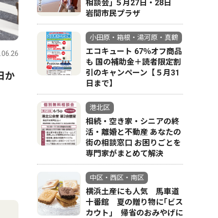
相談会｣ ５月27日・28日
岩間市民プラザ
小田原・箱根・湯河原・真鶴
エコキュート 67％オフ商品
.06.26
も 国の補助金＋読者限定割
引のキャンペーン【５月31
日か
日まで】
港北区
相続・空き家・シニアの終
活・離婚と不動産 あなたの
街の相談窓口 お困りごとを
専門家がまとめて解決
中区・西区・南区
横浜土産にも人気 馬車道
十番館 夏の贈り物に｢ビス
カウト｣ 帰省のおみやげに