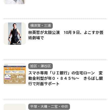
横須賀・三浦
林英哲が太鼓公演 10月９日、よこすか芸
術劇場で
旭区・瀬谷区
スマホ専用「ＵＩ銀行」の住宅ローン 変
動金利型が年０・８４５％〜 きらぼし銀
行で対面サポート
平塚・大磯・二宮・中井