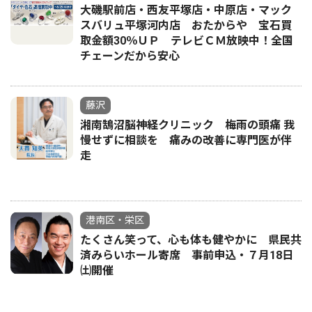
大磯駅前店・西友平塚店・中原店・マック
スバリュ平塚河内店 おたからや 宝石買
取金額30％ＵＰ テレビＣＭ放映中！全国
チェーンだから安心
藤沢
湘南鵠沼脳神経クリニック 梅雨の頭痛 我
慢せずに相談を 痛みの改善に専門医が伴
走
港南区・栄区
たくさん笑って、心も体も健やかに 県民共
済みらいホール寄席 事前申込・７月18日
㈯開催