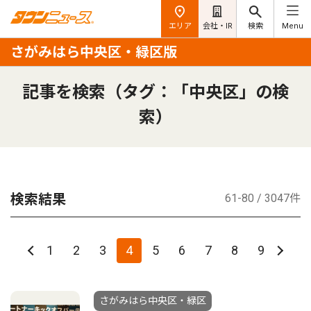
エリア
会社・IR
検索
Menu
さがみはら中央区・緑区版
記事を検索（タグ：「中央区」の検
索）
検索結果
61-80 / 3047件
1
2
3
4
5
6
7
8
9
さがみはら中央区・緑区