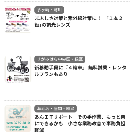
茅ヶ崎・寒川
まぶしさ対策と紫外線対策に！ ｢１本２
役｣の調光レンズ
さがみはら中央区・緑区
新移動手段に『４輪車』 無料試乗・レンタ
ルプランもあり
海老名・座間・綾瀬
あんＩＴサポート その手作業、もっと楽
にできるかも 小さな業務改善で事務負担
軽減