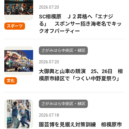
2026.07.20
SC相模原 Ｊ２昇格へ「エナジ
る」 スポンサー招き海老名でキッ
スポーツ
クオフパーティー
さがみはら中央区・緑区
2026.07.20
大御輿と山車の競演 25、26日 相
模原市緑区で「つくい中野夏祭り」
文化
さがみはら中央区・緑区
2026.07.18
園芸博を見据え対策訓練 相模原市