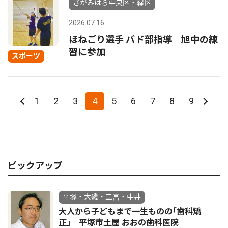
さがみはら中央区・緑区
2026.07.16
ほねごり選手 バド部指導 旭中の練
習に参加
スポーツ
1
2
3
4
5
6
7
8
9
ピックアップ
平塚・大磯・二宮・中井
大人から子どもまで一生ものの｢歯科矯
正｣ 平塚市土屋 おおの歯科医院