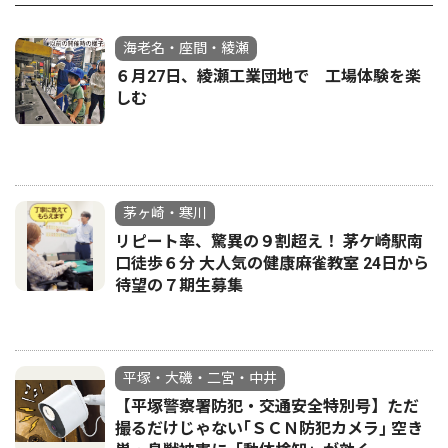
海老名・座間・綾瀬
６月27日、綾瀬工業団地で 工場体験を楽
しむ
茅ヶ崎・寒川
リピート率、驚異の９割超え！ 茅ケ崎駅南
口徒歩６分 大人気の健康麻雀教室 24日から
待望の７期生募集
平塚・大磯・二宮・中井
【平塚警察署防犯・交通安全特別号】ただ
撮るだけじゃない｢ＳＣＮ防犯カメラ｣ 空き