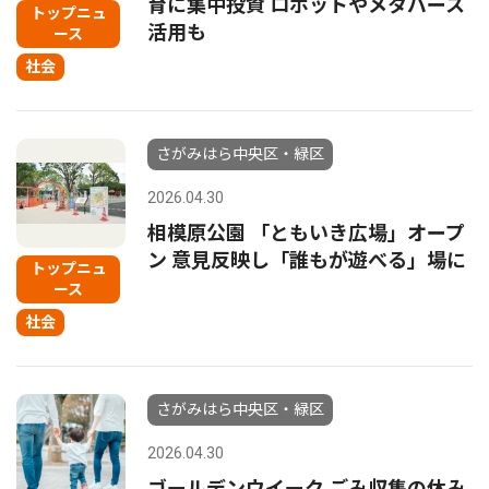
育に集中投資 ロボットやメタバース
トップニュ
活用も
ース
社会
さがみはら中央区・緑区
2026.04.30
相模原公園 「ともいき広場」オープ
ン 意見反映し「誰もが遊べる」場に
トップニュ
ース
社会
さがみはら中央区・緑区
2026.04.30
ゴールデンウイーク ごみ収集の休み