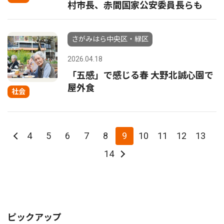
村市長、赤間国家公安委員長らも
さがみはら中央区・緑区
2026.04.18
「五感」で感じる春 大野北誠心園で
屋外食
社会
4
5
6
7
8
9
10
11
12
13
14
ピックアップ