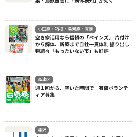
巣・鳥獣被害に「動体検知」が効く
小田原・箱根・湯河原・真鶴
空き家活用なら信頼の「ベインズ」 片付け
から解体、新築まで自社一貫体制 掘り出し
物続々「もったいない市」も好評
高津区
週１回から、空いた時間で 有償ボランテ
ィア募集
藤沢