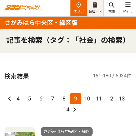
エリア
会社・IR
検索
Menu
さがみはら中央区・緑区版
記事を検索（タグ：「社会」の検索）
検索結果
161-180 / 5934件
4
5
6
7
8
9
10
11
12
13
14
さがみはら中央区・緑区