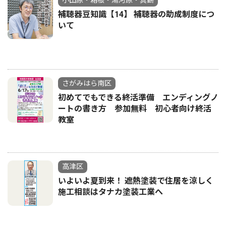
小田原・箱根・湯河原・真鶴
補聴器豆知識【14】 補聴器の助成制度につ
いて
さがみはら南区
初めてでもできる終活準備 エンディングノ
ートの書き方 参加無料 初心者向け終活
教室
高津区
いよいよ夏到来！ 遮熱塗装で住居を涼しく
施工相談はタナカ塗装工業へ