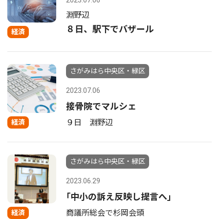
2023.07.06
淵野辺
８日、駅下でバザール
経済
さがみはら中央区・緑区
2023.07.06
接骨院でマルシェ
９日 淵野辺
経済
さがみはら中央区・緑区
2023.06.29
｢中小の訴え反映し提言へ｣
商議所総会で杉岡会頭
経済