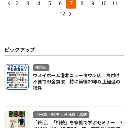
2
3
4
5
6
7
8
9
10
11
12
ピックアップ
都筑区
ウスイホーム港北ニュータウン店 片付け
不要で即金買取 特に築後20年以上経過の
物件
小田原・箱根・湯河原・真鶴
「終活」「相続」を家族で学ぶセミナー 7