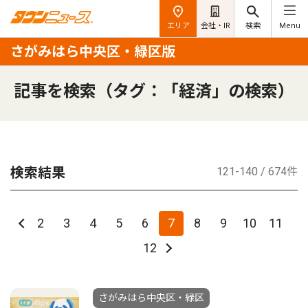
エリア
会社・IR
検索
Menu
さがみはら中央区・緑区版
記事を検索（タグ：「経済」の検索）
検索結果
121-140 / 674件
2
3
4
5
6
7
8
9
10
11
12
さがみはら中央区・緑区