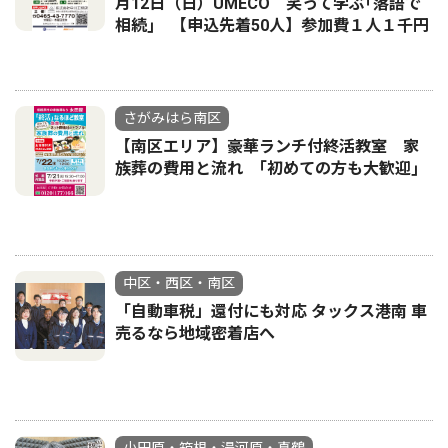
月12日（日）UMECO 笑って学ぶ｢落語で
相続｣ 【申込先着50人】参加費１人１千円
さがみはら南区
【南区エリア】豪華ランチ付終活教室 家
族葬の費用と流れ ｢初めての方も大歓迎｣
中区・西区・南区
「自動車税」還付にも対応 タックス港南 車
売るなら地域密着店へ