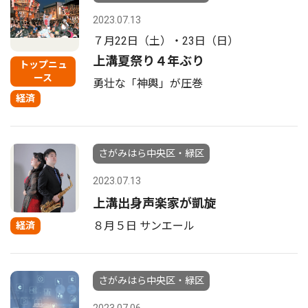
2023.07.13
７月22日（土）・23日（日）
上溝夏祭り４年ぶり
トップニュ
ース
勇壮な「神輿」が圧巻
経済
さがみはら中央区・緑区
2023.07.13
上溝出身声楽家が凱旋
８月５日 サンエール
経済
さがみはら中央区・緑区