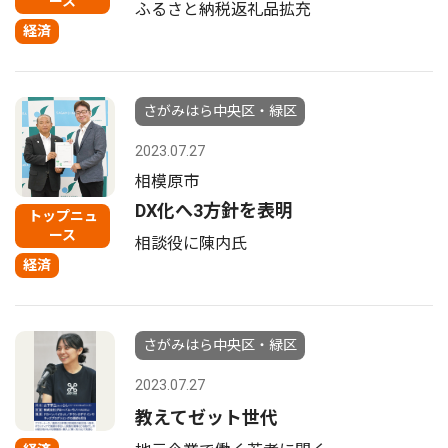
ース
ふるさと納税返礼品拡充
経済
さがみはら中央区・緑区
2023.07.27
相模原市
DX化へ3方針を表明
トップニュ
ース
相談役に陳内氏
経済
さがみはら中央区・緑区
2023.07.27
教えてゼット世代