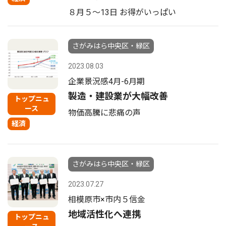
８月５〜13日 お得がいっぱい
さがみはら中央区・緑区
2023.08.03
企業景況感4月-6月期
製造・建設業が大幅改善
トップニュ
ース
物価高騰に悲痛の声
経済
さがみはら中央区・緑区
2023.07.27
相模原市×市内５信金
地域活性化へ連携
トップニュ