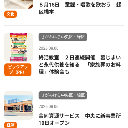
８月15日 童謡・唱歌を歌おう 緑
区橋本
文化
さがみはら中央区・緑区
2026.08.06
終活教室 ２日連続開催 墓じまい
と永代供養を知る 「家族葬のお料
ピックアッ
理」体験会も
プ（PR）
さがみはら中央区・緑区
2026.08.06
合同資源サービス 中央に新事業所
10日オープン
経済