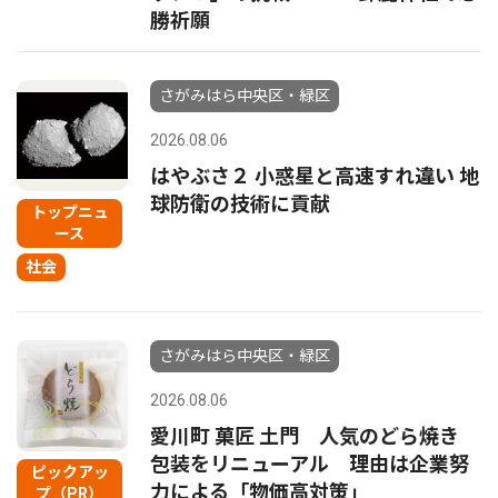
勝祈願
さがみはら中央区・緑区
2026.08.06
はやぶさ２ 小惑星と高速すれ違い 地
球防衛の技術に貢献
トップニュ
ース
社会
さがみはら中央区・緑区
2026.08.06
愛川町 菓匠 土門 人気のどら焼き
包装をリニューアル 理由は企業努
ピックアッ
力による「物価高対策」
プ（PR）