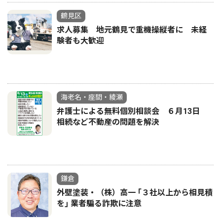
鶴見区
求人募集 地元鶴見で重機操縦者に 未経
験者も大歓迎
海老名・座間・綾瀬
弁護士による無料個別相談会 ６月13日
相続など不動産の問題を解決
鎌倉
外壁塗装・（株）高一 ｢３社以上から相見積
を｣ 業者騙る詐欺に注意