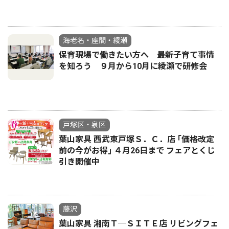
海老名・座間・綾瀬
保育現場で働きたい方へ 最新子育て事情
を知ろう ９月から10月に綾瀬で研修会
戸塚区・泉区
葉山家具 西武東戸塚Ｓ．Ｃ．店 ｢価格改定
前の今がお得｣ ４月26日まで フェアとくじ
引き開催中
藤沢
葉山家具 湘南Ｔ─ＳＩＴＥ店 リビングフェ