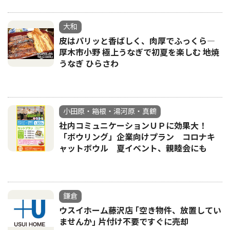
大和
皮はパリッと香ばしく、肉厚でふっくら―
厚木市小野 極上うなぎで初夏を楽しむ 地焼
うなぎ ひらさわ
小田原・箱根・湯河原・真鶴
社内コミュニケーションＵＰに効果大！
「ボウリング」企業向けプラン コロナキ
ャットボウル 夏イベント、親睦会にも
鎌倉
ウスイホーム藤沢店 ｢空き物件、放置してい
ませんか｣ 片付け不要ですぐに売却