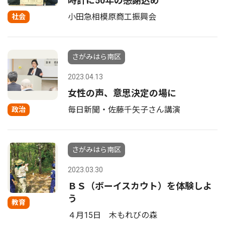
時計に50年の感謝込め
小田急相模原商工振興会
社会
さがみはら南区
2023.04.13
女性の声、意思決定の場に
毎日新聞・佐藤千矢子さん講演
政治
さがみはら南区
2023.03.30
ＢＳ（ボーイスカウト）を体験しよ
う
教育
４月15日 木もれびの森