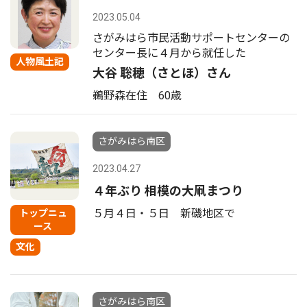
2023.05.04
さがみはら市民活動サポートセンターの
センター長に４月から就任した
人物風土記
大谷 聡穂（さとほ）さん
鵜野森在住 60歳
さがみはら南区
2023.04.27
４年ぶり 相模の大凧まつり
５月４日・５日 新磯地区で
トップニュ
ース
文化
さがみはら南区