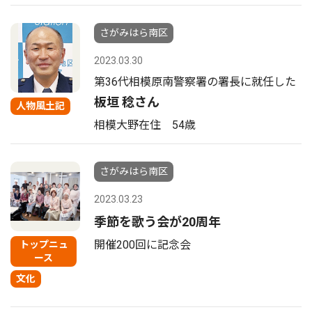
さがみはら南区
2023.03.30
第36代相模原南警察署の署長に就任した
板垣 稔さん
人物風土記
相模大野在住 54歳
さがみはら南区
2023.03.23
季節を歌う会が20周年
開催200回に記念会
トップニュ
ース
文化