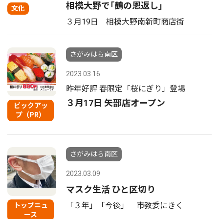
相模大野で｢鶴の恩返し｣
文化
３月19日 相模大野南新町商店街
さがみはら南区
2023.03.16
昨年好評 春限定「桜にぎり」登場
３月17日 矢部店オープン
ピックアッ
プ（PR）
さがみはら南区
2023.03.09
マスク生活 ひと区切り
「３年」「今後」 市教委にきく
トップニュ
ース