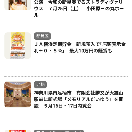
公演 令和の新星奏でるストラディヴァリ
ウス ７月25日（土） 小田原三の丸ホー
ル
都筑区
ＪＡ横浜定期貯金 新規預入で｢店頭表示金
利＋０・５％｣ 最大10万円の懸賞も
足柄
神奈川県南足柄市 有限会社勝又が大雄山
駅前に新式場「メモリアルだいゆう」を開
設 ５月16日・17日内覧会