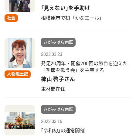
｢見えない｣を手助け
相模原市で初「かなエール」
社会
さがみはら南区
2023.03.23
発足20周年・開催200回の節目を迎えた
「季節を歌う会」を主宰する
人物風土記
柿山 啓子さん
東林間在住
さがみはら南区
2023.03.16
｢令和初｣の通常開催