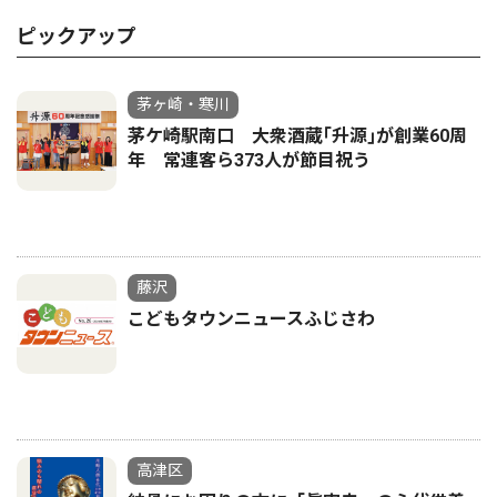
ピックアップ
茅ヶ崎・寒川
茅ケ崎駅南口 大衆酒蔵｢升源｣が創業60周
年 常連客ら373人が節目祝う
藤沢
こどもタウンニュースふじさわ
高津区