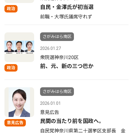
自民・金澤氏が初当選
政治
前職・大塚氏議席守れず
さがみはら南区
2026.01.27
衆院選神奈川20区
前、元、新の三つ巴か
政治
さがみはら南区
2026.01.01
意見広告
民間の当たり前を国政へ。
意見広告
自民党神奈川県第二十選挙区支部長 金