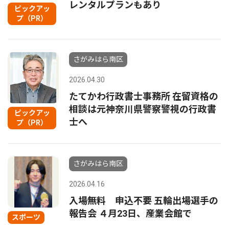
レンタルプランもあり
ピックアッ
プ（PR）
さがみはら南区
2026.04.30
たてかわ行政書士事務所 在留資格の
相談は元神奈川県警察警視の行政書
ピックアッ
士へ
プ（PR）
さがみはら南区
2026.04.16
入場無料 申込不要 五輪出場選手の
報告会 ４月23日、産業会館で
スポーツ