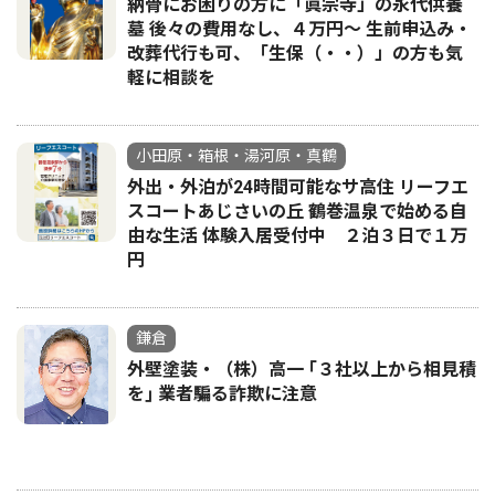
納骨にお困りの方に「眞宗寺」の永代供養
墓 後々の費用なし、４万円～ 生前申込み・
改葬代行も可、「生保（・・）」の方も気
軽に相談を
小田原・箱根・湯河原・真鶴
外出・外泊が24時間可能なサ高住 リーフエ
スコートあじさいの丘 鶴巻温泉で始める自
由な生活 体験入居受付中 ２泊３日で１万
円
鎌倉
外壁塗装・（株）高一 ｢３社以上から相見積
を｣ 業者騙る詐欺に注意