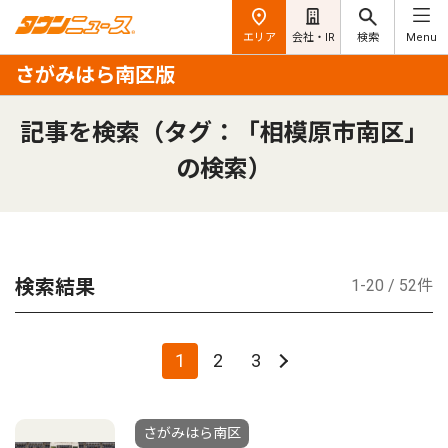
エリア
会社・IR
検索
Menu
さがみはら南区版
記事を検索（タグ：「相模原市南区」
の検索）
検索結果
1-20 / 52件
1
2
3
さがみはら南区