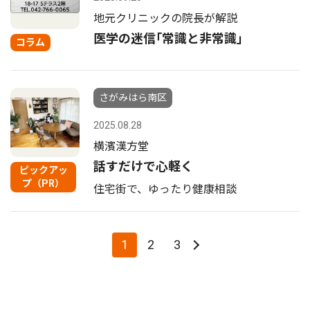
地元クリニックの院長が解説
医学の迷信｢常識と非常識｣
コラム
さがみはら南区
2025.08.28
横濱漢方堂
話すだけで心軽く
ピックアッ
プ（PR）
住宅街で、ゆったり健康相談
1
2
3