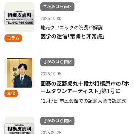
さがみはら南区
2025.10.30
地元クリニックの院長が解説
医学の迷信｢常識と非常識｣
コラム
さがみはら南区
2025.10.05
囲碁の芝野虎丸十段が相模原市の｢ホ
ームタウンアーティスト｣第1号に
文化
12月7日 市民会館での記念大会で認定式
さがみはら南区
2025.09.25