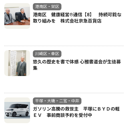
港南区・栄区
港南区 健康経営®通信【8】 持続可能な
取り組みを 株式会社京急百貨店
川崎区・幸区
悠久の歴史を書で体感 心雅書道会が生徒募
集
平塚・大磯・二宮・中井
ガソリン高騰の救世主 平塚にＢＹＤの軽
ＥＶ 事前商談予約を受付中