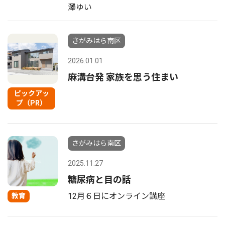
澤ゆい
さがみはら南区
2026.01.01
麻溝台発 家族を思う住まい
ピックアッ
プ（PR）
さがみはら南区
2025.11.27
糖尿病と目の話
12月６日にオンライン講座
教育