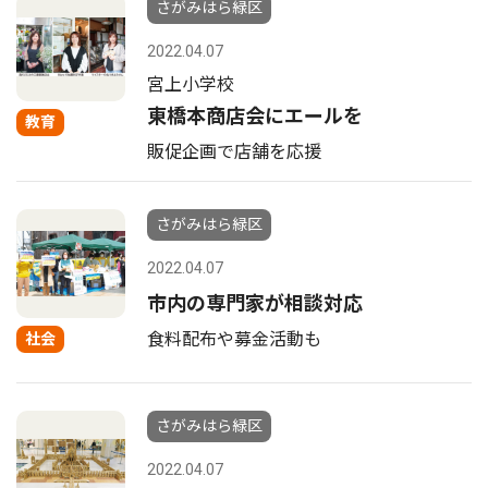
さがみはら緑区
2022.04.07
宮上小学校
東橋本商店会にエールを
教育
販促企画で店舗を応援
さがみはら緑区
2022.04.07
市内の専門家が相談対応
食料配布や募金活動も
社会
さがみはら緑区
2022.04.07