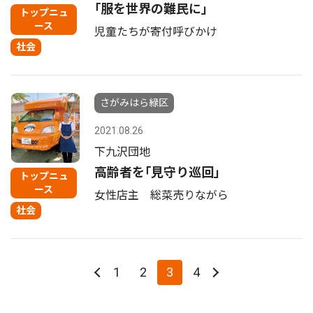
｢服を世界の難民に｣
トップニュ
ース
児童たちが寄付呼びかけ
社会
さがみはら緑区
2021.08.26
下九沢団地
高齢者を｢見守り巡回｣
トップニュ
ース
女性店主 総菜売りながら
社会
1
2
3
4