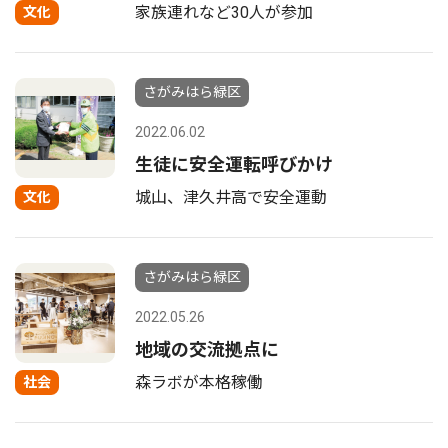
家族連れなど30人が参加
文化
さがみはら緑区
2022.06.02
生徒に安全運転呼びかけ
城山、津久井高で安全運動
文化
さがみはら緑区
2022.05.26
地域の交流拠点に
森ラボが本格稼働
社会