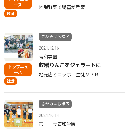
ース
地場野菜で児童が考案
教育
さがみはら緑区
2021.12.16
青和学園
収穫りんごをジェラートに
トップニュ
ース
地元店とコラボ 生徒がＰＲ
社会
さがみはら緑区
2021.10.14
市 立青和学園