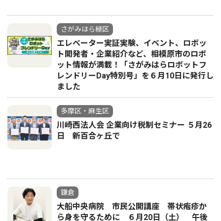
さがみはら緑区
エレベーター実証実験、イベント、ロボッ
ト開発者・企業紹介など、相模原市のロボ
ット情報が満載！「さがみはらロボットフ
レンドリーDay特別号」を６月10日に発行し
ました
多摩区・麻生区
川崎西法人会 企業向け税制セミナー ５月26
日 新百合ヶ丘で
鎌倉
大船中央病院 市民公開講座 帯状疱疹か
ら身を守るために ６月20日（土） 午後