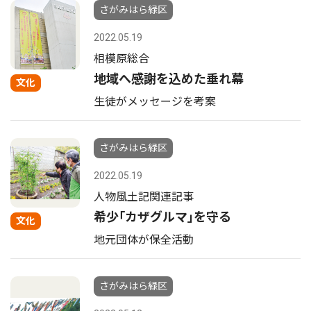
さがみはら緑区
2022.05.19
相模原総合
地域へ感謝を込めた垂れ幕
文化
生徒がメッセージを考案
さがみはら緑区
2022.05.19
人物風土記関連記事
希少｢カザグルマ｣を守る
文化
地元団体が保全活動
さがみはら緑区