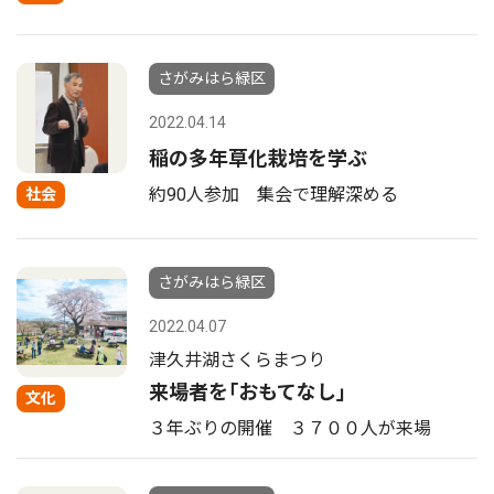
さがみはら緑区
2022.04.14
稲の多年草化栽培を学ぶ
約90人参加 集会で理解深める
社会
さがみはら緑区
2022.04.07
津久井湖さくらまつり
来場者を｢おもてなし｣
文化
３年ぶりの開催 ３７００人が来場