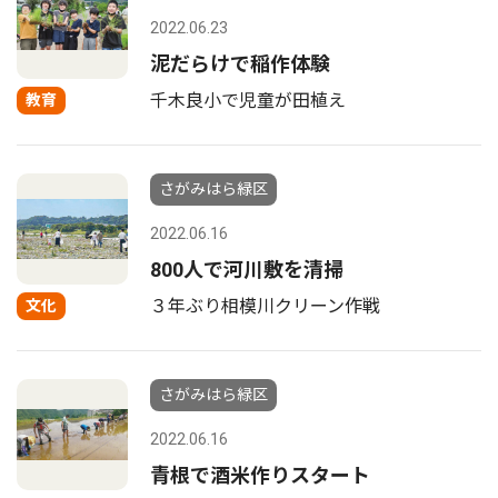
2022.06.23
泥だらけで稲作体験
千木良小で児童が田植え
教育
さがみはら緑区
2022.06.16
800人で河川敷を清掃
３年ぶり相模川クリーン作戦
文化
さがみはら緑区
2022.06.16
青根で酒米作りスタート