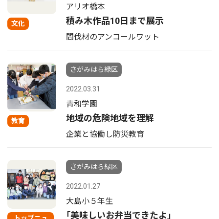
アリオ橋本
積み木作品10日まで展示
文化
間伐材のアンコールワット
さがみはら緑区
2022.03.31
青和学園
地域の危険地域を理解
教育
企業と協働し防災教育
さがみはら緑区
2022.01.27
大島小５年生
｢美味しいお弁当できたよ｣
トップニュ