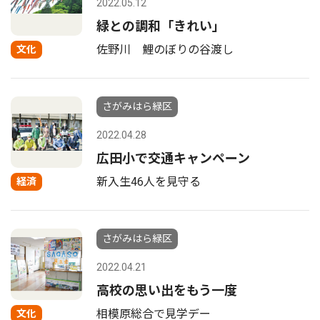
2022.05.12
緑との調和「きれい」
佐野川 鯉のぼりの谷渡し
文化
さがみはら緑区
2022.04.28
広田小で交通キャンペーン
新入生46人を見守る
経済
さがみはら緑区
2022.04.21
高校の思い出をもう一度
相模原総合で見学デー
文化