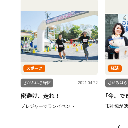
スポーツ
経済
さがみはら緑区
2021.04.22
さがみはら
密避け、走れ！
｢今、で
プレジャーでランイベント
市社協が活