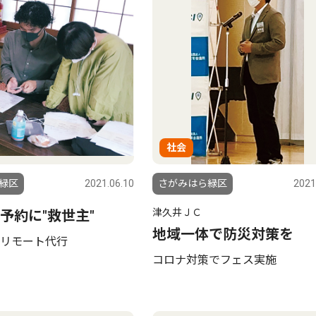
社会
緑区
2021.06.10
さがみはら緑区
2021
津久井ＪＣ
予約に"救世主"
地域一体で防災対策を
リモート代行
コロナ対策でフェス実施