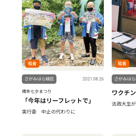
社会
社会
さがみはら緑区
2021.08.26
さがみはら
橋本七夕まつり
ワクチン
「今年はリーフレットで」
法政大生が
実行委 中止の代わりに