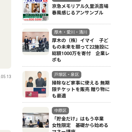
京急メモリアル久里浜斎場
春風感じるアンサンブル
厚木・愛川・清川
厚木の（株）イマイ 子ど
もの未来を願って22施設に
総額1000万を寄付 企業レ
ポも
戸塚区・泉区
.05.13
掃除など家事に使える 無期
限チケットを販売 贈り物に
も最適
中原区
「貯金だけ」はもう卒業
女性限定 基礎から始める
マネー講座