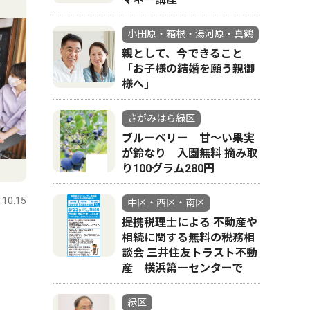
小田原・箱根・湯河原・真鶴
親として、今できること
「お子様の結婚を願う親御
様へ｣
さがみはら緑区
ブルーベリー 甘〜い果実
が鈴なり 入園無料 摘み取
り100グラム280円
.10.15
中区・西区・南区
提携税理士による 不動産や
相続に関する無料の税務相
談会 三井住友トラスト不動
産 横浜第一センターで
緑区