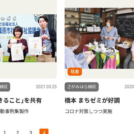
社会
緑区
2021.03.25
さがみはら緑区
2020
きること｣を共有
橋本 まちゼミが好調
動事例集製作
コロナ対策しつつ実施
1
2
3
4