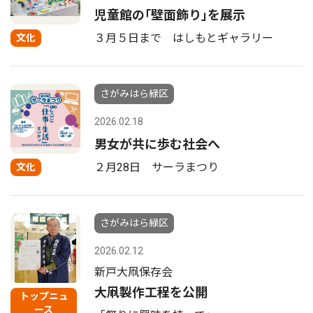
児童館の｢壁面飾り｣を展示
３月５日まで はしもとギャラリー
文化
さがみはら緑区
2026.02.18
男女が共に歩む社会へ
２月28日 サーラまつり
文化
さがみはら緑区
2026.02.12
新戸大凧保存会
大凧製作工程を公開
トップニュ
ース