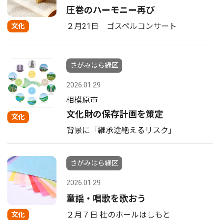
圧巻のハーモニー再び
２月21日 ゴスペルコンサート
文化
さがみはら緑区
2026.01.29
相模原市
文化財の保存計画を策定
文化
背景に「継承途絶えるリスク｣
さがみはら緑区
2026.01.29
童謡・唱歌を歌おう
２月７日 杜のホールはしもと
文化