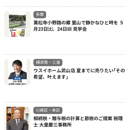
多摩
萬松寺小野路の郷 里山で静かなひと時を ５
月23日㈯、24日㈰ 見学会
横須賀・三浦
ウスイホーム武山店 夏までに売りたい｢その
希望、叶えます｣
川崎区・幸区
相続税・贈与税の計算と節税のご提案 税理
士 大里慶三事務所