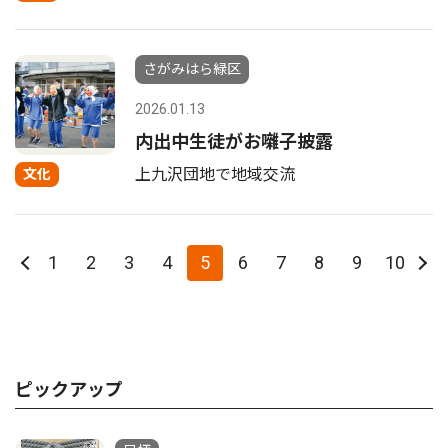
さがみはら緑区
2026.01.13
内出中生徒がお囃子披露
上九沢団地で地域交流
文化
1
2
3
4
5
6
7
8
9
10
ピックアップ