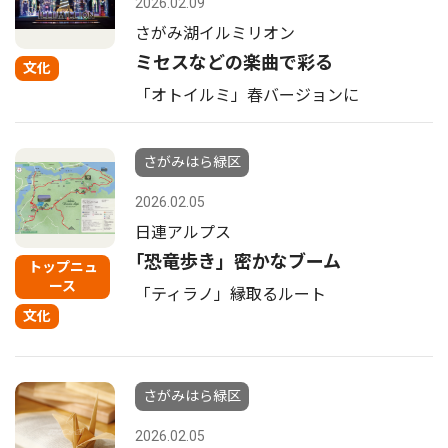
2026.02.09
さがみ湖イルミリオン
ミセスなどの楽曲で彩る
文化
「オトイルミ」春バージョンに
さがみはら緑区
2026.02.05
日連アルプス
｢恐竜歩き」密かなブーム
トップニュ
ース
「ティラノ」縁取るルート
文化
さがみはら緑区
2026.02.05