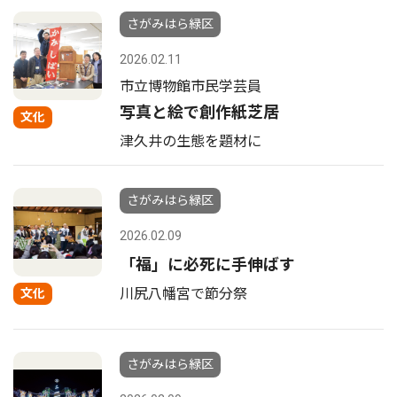
さがみはら緑区
2026.02.11
市立博物館市民学芸員
写真と絵で創作紙芝居
文化
津久井の生態を題材に
さがみはら緑区
2026.02.09
「福」に必死に手伸ばす
川尻八幡宮で節分祭
文化
さがみはら緑区