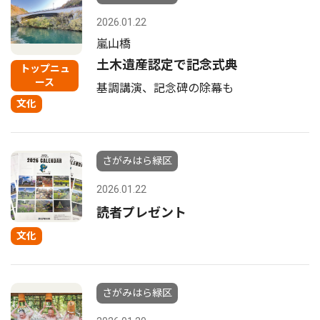
2026.01.22
嵐山橋
土木遺産認定で記念式典
トップニュ
ース
基調講演、記念碑の除幕も
文化
さがみはら緑区
2026.01.22
読者プレゼント
文化
さがみはら緑区