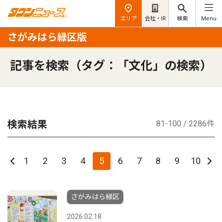
エリア
会社・IR
検索
Menu
さがみはら緑区版
記事を検索（タグ：「文化」の検索）
検索結果
81-100 / 2286件
1
2
3
4
5
6
7
8
9
10
さがみはら緑区
2026.02.18