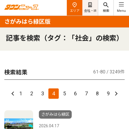
エリア
会社・IR
検索
Menu
さがみはら緑区版
記事を検索（タグ：「社会」の検索）
検索結果
61-80 / 3249件
1
2
3
4
5
6
7
8
9
さがみはら緑区
2026.04.17