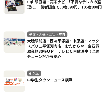
中山駅直結・売るナビ ｢不要なテレカの整
理に｣ 読者限定で50度390円、105度800円
平塚・大磯・二宮・中井
大磯駅前店・西友平塚店・中原店・マック
スバリュ平塚河内店 おたからや 宝石買
取金額30％ＵＰ テレビＣＭ放映中！全国
チェーンだから安心
都筑区
中学生タウンニュース横浜