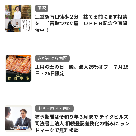
藤沢
辻堂駅南口徒歩２分 捨てる前にまず相談
を 「買取つなぐ屋」ＯＰＥＮ記念企画開
催中！
さがみはら南区
土用の丑の日 鰻、最大25％オフ ７月25
日・26日限定
中区・西区・南区
猶予期間は令和９年３月まで テイクヒルズ
司法書士法人 相続登記義務化の悩みに ラン
ドマークで無料相談