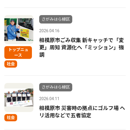
さがみはら緑区
2026.04.16
相模原市ごみ収集 新キャッチで「変
更」周知 資源化へ「ミッション」強
トップニュ
調
ース
社会
さがみはら緑区
2026.04.11
相模原市 災害時の拠点にゴルフ場 ヘ
リ活用などで五者協定
社会