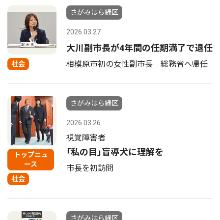
さがみはら緑区
2026.03.27
大川副市長が4年間の任期満了で退任
相模原市初の女性副市長 総務省へ帰任
社会
さがみはら緑区
2026.03.26
視覚障害者
｢私の目｣盲導犬に理解を
トップニュ
ース
市長を初訪問
社会
さがみはら緑区