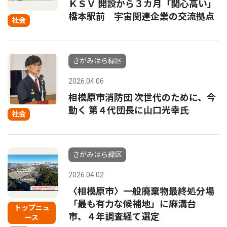
ＫＳＶ 開設から３カ月「関心高い」
橋本駅前 宇宙関連企業の交流拠点
社会
さがみはら緑区
2026.04.06
相模原市消防団 次世代のために、今
動く 第４代団長に山口光幸氏
社会
さがみはら緑区
2026.04.02
〈相模原市〉一般廃棄物最終処分場
「最も有力な候補地」に麻溝台
トップニュ
市、４年調査経て選定
ース