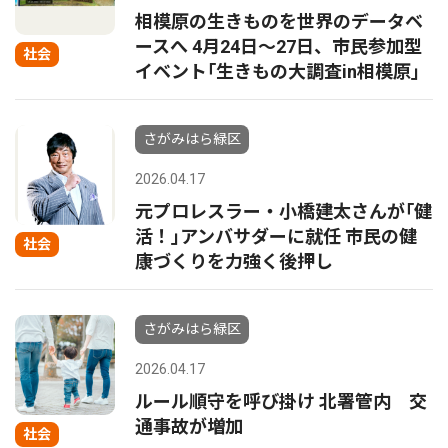
相模原の生きものを世界のデータベ
ースへ 4月24日〜27日、市民参加型
社会
イベント｢生きもの大調査in相模原｣
さがみはら緑区
2026.04.17
元プロレスラー・小橋建太さんが｢健
活！｣アンバサダーに就任 市民の健
社会
康づくりを力強く後押し
さがみはら緑区
2026.04.17
ルール順守を呼び掛け 北署管内 交
通事故が増加
社会