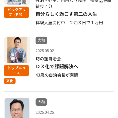
外泊・外出、自由なサ高住 鶴巻温泉駅
徒歩７分
ピックアッ
自分らしく過ごす第二の人生
プ（PR）
体験入居受付中 ２泊３日で１万円
大和
2025.05.02
坊の窪自治会
ＤＸ化で課題解決へ
トップニュ
ース
43歳の自治会長が奮闘
文化
大和
2025.04.25