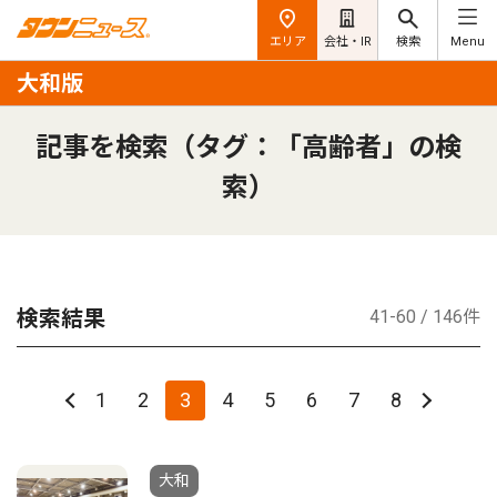
エリア
会社・IR
検索
Menu
大和版
記事を検索（タグ：「高齢者」の検
索）
検索結果
41-60 / 146件
1
2
3
4
5
6
7
8
大和