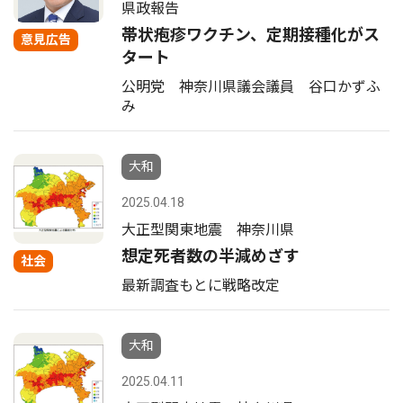
県政報告
帯状疱疹ワクチン、定期接種化がス
意見広告
タート
公明党 神奈川県議会議員 谷口かずふ
み
大和
2025.04.18
大正型関東地震 神奈川県
想定死者数の半減めざす
社会
最新調査もとに戦略改定
大和
2025.04.11