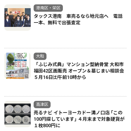
港南区・栄区
タックス港南 車売るなら地元店へ 電話
一本、無料で出張査定
大和
「ふじみ式典」マンション型納骨堂 大和市
福田42区画販売 オープン＆墓じまい相談会
５月16日㈯午前10時から
高津区
売るナビ イトーヨーカドー溝ノ口店 ｢この
100円探しています｣ ４月末まで対象硬貨が
１枚800円に