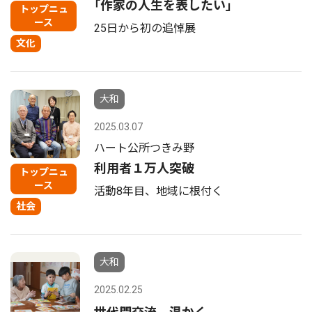
｢作家の人生を表したい｣
トップニュ
ース
25日から初の追悼展
文化
大和
2025.03.07
ハート公所つきみ野
利用者１万人突破
トップニュ
ース
活動8年目、地域に根付く
社会
大和
2025.02.25