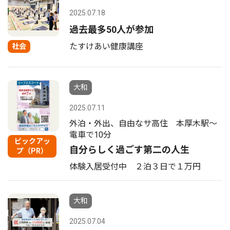
2025.07.18
過去最多50人が参加
たすけあい健康講座
社会
大和
2025.07.11
外泊・外出、自由なサ高住 本厚木駅〜
電車で10分
ピックアッ
自分らしく過ごす第二の人生
プ（PR）
体験入居受付中 ２泊３日で１万円
大和
2025.07.04