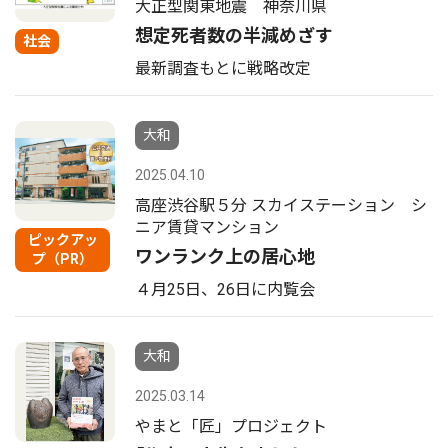
大正型関東地震 神奈川県
想定死者数の半減めざす
社会
最新調査もとに戦略改定
大和
2025.04.10
高座渋谷駅５分 スカイステーション シ
ニア賃貸マンション
ピックアッ
ワンランク上の居心地
プ（PR）
４月25日、26日に内覧会
大和
2025.03.14
やまと「匠」プロジェクト