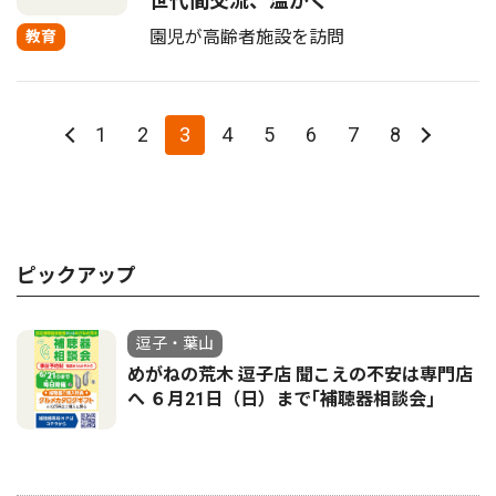
世代間交流、温かく
園児が高齢者施設を訪問
教育
1
2
3
4
5
6
7
8
ピックアップ
逗子・葉山
めがねの荒木 逗子店 聞こえの不安は専門店
へ ６月21日（日）まで｢補聴器相談会｣