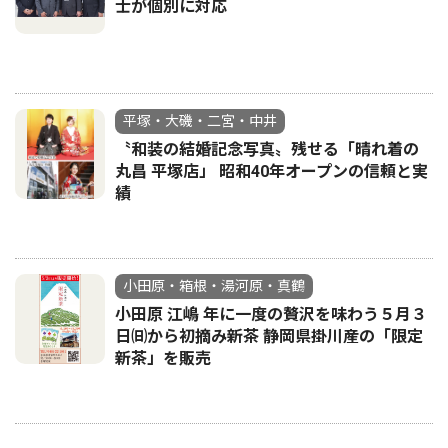
士が個別に対応
平塚・大磯・二宮・中井
〝和装の結婚記念写真〟残せる「晴れ着の
丸昌 平塚店」 昭和40年オープンの信頼と実
績
小田原・箱根・湯河原・真鶴
小田原 江嶋 年に一度の贅沢を味わう５月３
日㈰から初摘み新茶 静岡県掛川産の「限定
新茶」を販売