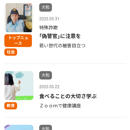
大和
2025.05.31
特殊詐欺
｢偽警官｣に注意を
トップニュ
ース
若い世代の被害目立つ
社会
大和
2025.05.22
食べることの大切さ学ぶ
Ｚｏｏｍで健康講座
教育
大和