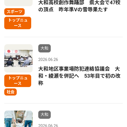
大和高校創作舞踊部 県大会で47校
の頂点 昨年準Vの雪辱果たす
スポーツ
トップニュ
ース
大和
2026.06.26
大和地区事業場防犯連絡協議会 大
和・綾瀬を併記へ 53年目で初の改
トップニュ
称
ース
社会
大和
2026.06.26