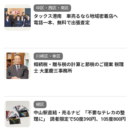
中区・西区・南区
タックス港南 車売るなら地域密着店へ
電話一本、無料で出張査定
川崎区・幸区
相続税・贈与税の計算と節税のご提案 税理
士 大里慶三事務所
緑区
中山駅直結・売るナビ ｢不要なテレカの整
理に｣ 読者限定で50度390円、105度800円