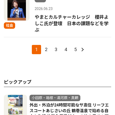
2026.06.23
やまとカルチャーカレッジ 櫻井よ
しこ氏が登壇 日本の課題などを学
社会
ぶ
1
2
3
4
5
ピックアップ
小田原・箱根・湯河原・真鶴
外出・外泊が24時間可能なサ高住 リーフエ
スコートあじさいの丘 鶴巻温泉で始める自