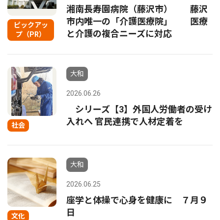
湘南長寿園病院（藤沢市） 藤沢
市内唯一の「介護医療院」 医療
ピックアッ
と介護の複合ニーズに対応
プ（PR）
大和
2026.06.26
シリーズ【3】外国人労働者の受け
入れへ 官民連携で人材定着を
社会
大和
2026.06.25
座学と体操で心身を健康に ７月９
日
文化