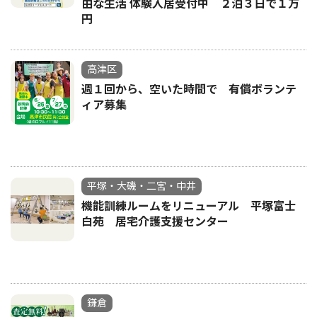
由な生活 体験入居受付中 ２泊３日で１万
円
高津区
週１回から、空いた時間で 有償ボランテ
ィア募集
平塚・大磯・二宮・中井
機能訓練ルームをリニューアル 平塚富士
白苑 居宅介護支援センター
鎌倉