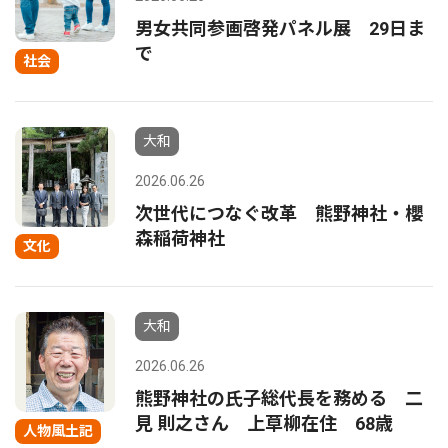
男女共同参画啓発パネル展 29日ま
で
社会
大和
2026.06.26
次世代につなぐ改革 熊野神社・櫻
森稲荷神社
文化
大和
2026.06.26
熊野神社の氏子総代長を務める 二
見 則之さん 上草柳在住 68歳
人物風土記