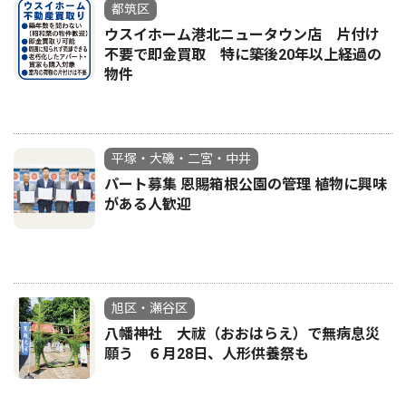
都筑区
ウスイホーム港北ニュータウン店 片付け
不要で即金買取 特に築後20年以上経過の
物件
平塚・大磯・二宮・中井
パート募集 恩賜箱根公園の管理 植物に興味
がある人歓迎
旭区・瀬谷区
八幡神社 大祓（おおはらえ）で無病息災
願う ６月28日、人形供養祭も