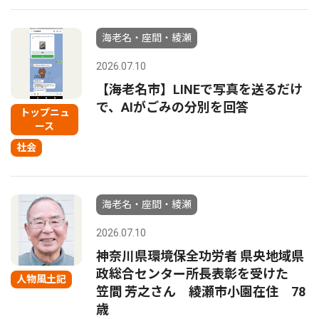
海老名・座間・綾瀬
2026.07.10
【海老名市】LINEで写真を送るだけ
で、AIがごみの分別を回答
トップニュ
ース
社会
海老名・座間・綾瀬
2026.07.10
神奈川県環境保全功労者 県央地域県
政総合センター所長表彰を受けた
人物風土記
笠間 芳之さん 綾瀬市小園在住 78
歳