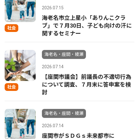
2026.07.15
海老名市立上星小「ありんこクラ
ブ」で７月30日、子ども向けの汗に
社会
関するセミナー
海老名・座間・綾瀬
2026.07.14
【座間市議会】前議長の不適切行為
について調査、７月末に答申案を検
社会
討
海老名・座間・綾瀬
2026.07.14
座間市がＳＤＧｓ未来都市に