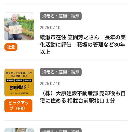
海老名・座間・綾瀬
2026.07.10
綾瀬市在住 笠間芳之さん 長年の美
化活動に評価 花壇の管理など30年
社会
以上
海老名・座間・綾瀬
2026.07.10
（株）大原建設不動産部 売却後も自
宅に住める 相武台前駅北口１分
ピックアッ
プ（PR）