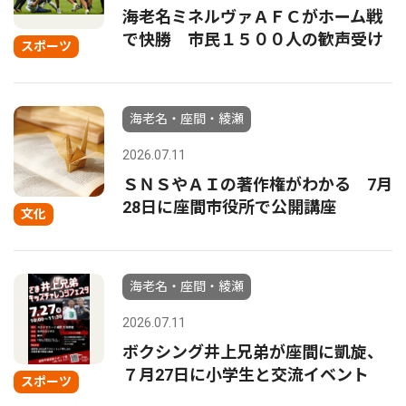
海老名ミネルヴァＡＦＣがホーム戦
で快勝 市民１５００人の歓声受け
スポーツ
海老名・座間・綾瀬
2026.07.11
ＳＮＳやＡＩの著作権がわかる 7月
28日に座間市役所で公開講座
文化
海老名・座間・綾瀬
2026.07.11
ボクシング井上兄弟が座間に凱旋、
７月27日に小学生と交流イベント
スポーツ