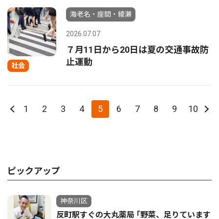
海老名・座間・綾瀬
2026.07.07
７月11日から20日は夏の交通事故防
止運動
社会
1
2
3
4
5
6
7
8
9
10
ピックアップ
神奈川区
反町駅すぐの大丸薬局 ｢野菜、足りています