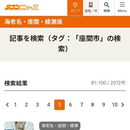
エリア
会社・IR
検索
Menu
海老名・座間・綾瀬版
記事を検索（タグ：「座間市」の検
索）
検索結果
81-100 / 2072件
1
2
3
4
5
6
7
8
9
10
海老名・座間・綾瀬