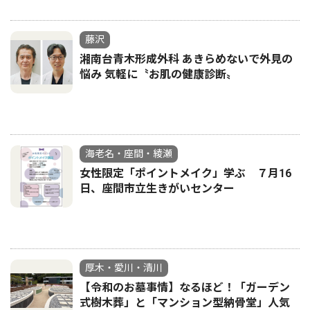
藤沢
湘南台青木形成外科 あきらめないで外見の
悩み 気軽に〝お肌の健康診断〟
海老名・座間・綾瀬
女性限定「ポイントメイク」学ぶ ７月16
日、座間市立生きがいセンター
厚木・愛川・清川
【令和のお墓事情】なるほど！「ガーデン
式樹木葬」と「マンション型納骨堂」人気