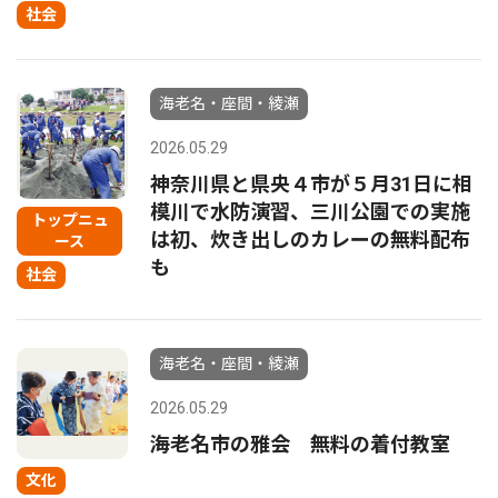
社会
海老名・座間・綾瀬
2026.05.29
神奈川県と県央４市が５月31日に相
模川で水防演習、三川公園での実施
トップニュ
は初、炊き出しのカレーの無料配布
ース
も
社会
海老名・座間・綾瀬
2026.05.29
海老名市の雅会 無料の着付教室
文化