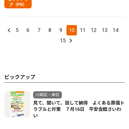
プ（PR）
5
6
7
8
9
10
11
12
13
14
15
ピックアップ
川崎区・幸区
見て、聞いて、話して納得 よくある葬儀ト
ラブルと対策 ７月16日 平安会館さいわ
い