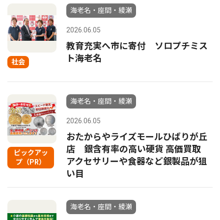
海老名・座間・綾瀬
2026.06.05
教育充実へ市に寄付 ソロプチミス
ト海老名
社会
海老名・座間・綾瀬
2026.06.05
おたからやライズモールひばりが丘
店 銀含有率の高い硬貨 高価買取
ピックアッ
アクセサリーや食器など銀製品が狙
プ（PR）
い目
海老名・座間・綾瀬