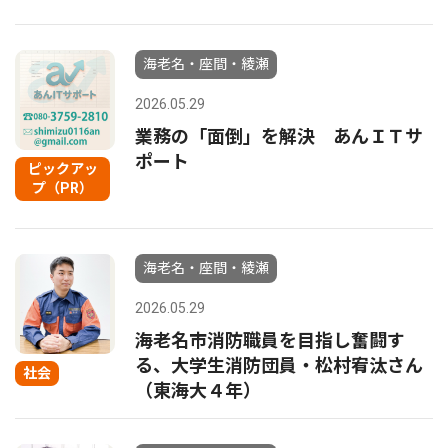
海老名・座間・綾瀬
2026.05.29
業務の「面倒」を解決 あんＩＴサ
ポート
ピックアッ
プ（PR）
海老名・座間・綾瀬
2026.05.29
海老名市消防職員を目指し奮闘す
る、大学生消防団員・松村宥汰さん
社会
（東海大４年）