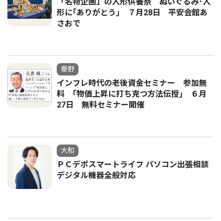
「名物企画」の人形供養祭 ぬいぐるみ･人
形に｢ありがとう｣ ７月28日 平安会館あ
さおで
秦野
インフレ時代の老後資金セミナー 参加無
料 ｢物価上昇に打ち克つ方法伝授｣ ６月
27日 無料セミナー開催
大和
ＰＣデポスマートライフ パソコン出張相談
デジタル機器全般対応