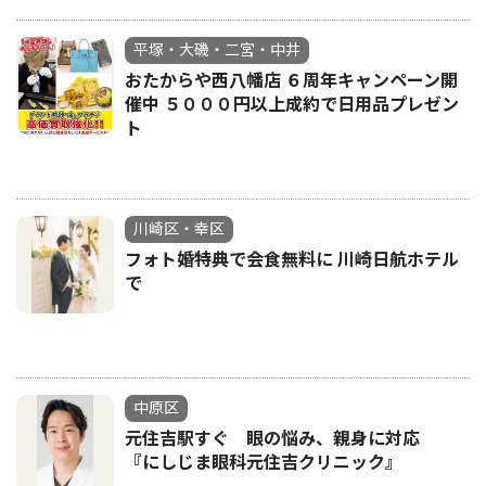
平塚・大磯・二宮・中井
おたからや西八幡店 ６周年キャンペーン開
催中 ５０００円以上成約で日用品プレゼン
ト
川崎区・幸区
フォト婚特典で会食無料に 川崎日航ホテル
で
中原区
元住吉駅すぐ 眼の悩み、親身に対応
『にしじま眼科元住吉クリニック』