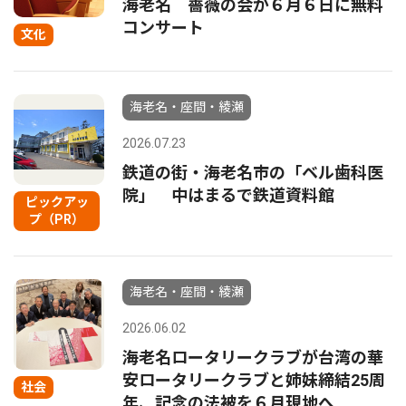
海老名 薔薇の会が６月６日に無料
コンサート
文化
海老名・座間・綾瀬
2026.07.23
鉄道の街・海老名市の「ベル歯科医
院」 中はまるで鉄道資料館
ピックアッ
プ（PR）
海老名・座間・綾瀬
2026.06.02
海老名ロータリークラブが台湾の華
安ロータリークラブと姉妹締結25周
社会
年、記念の法被を６月現地へ