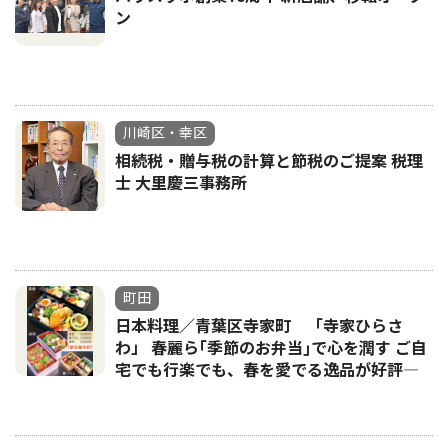
ン
川崎区・幸区
相続税・贈与税の計算と節税のご提案 税理
士 大里慶三事務所
町田
日本料理／青葉区寺家町 「寺家ひらさ
わ」 春麗ら｢季節のお弁当｣で心を潤す ご自
宅でも行楽でも、春を愛でる逸品が好評―