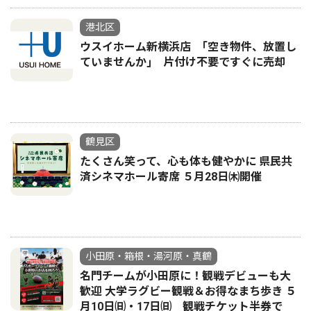
港北区
ウスイホーム新横浜店 ｢空き物件、放置し
ていませんか｣ 片付け不要ですぐに売却
鶴見区
たくさん笑って、心も体も健やかに 県民共
済シネマホール寄席 ５月28日㈭開催
小田原・箱根・湯河原・真鶴
名門チームが小田原に！観戦デビューも大
歓迎 大学ラグビー観戦＆お得なまち歩き ５
月10日㈰・17日㈰ 観戦チケット半券で