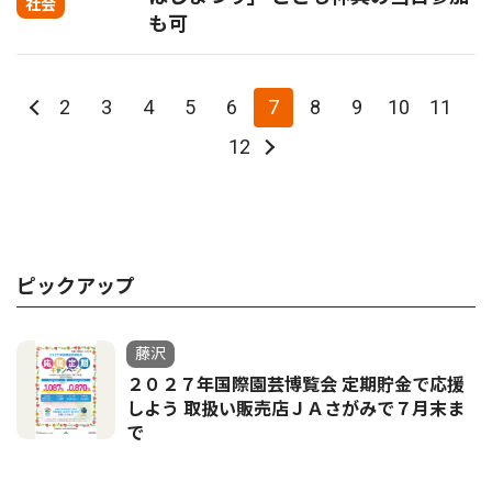
社会
も可
2
3
4
5
6
7
8
9
10
11
12
ピックアップ
藤沢
２０２７年国際園芸博覧会 定期貯金で応援
しよう 取扱い販売店ＪＡさがみで７月末ま
で