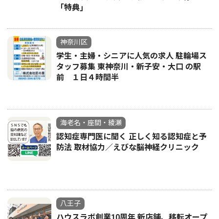
「特典｣
神奈川区
学生・主婦・シニアに人気の求人 駐輪場ス
タッフ募集 東神奈川・新子安・大口 の駅
前 １日４時間半
海老名・座間・綾瀬
認知症専門医に聞く 正しく知る認知症と予
防法 取材協力／えびな脳神経クリニック
八王子
ハウスラボ創業10周年 新店舗、移転オープ