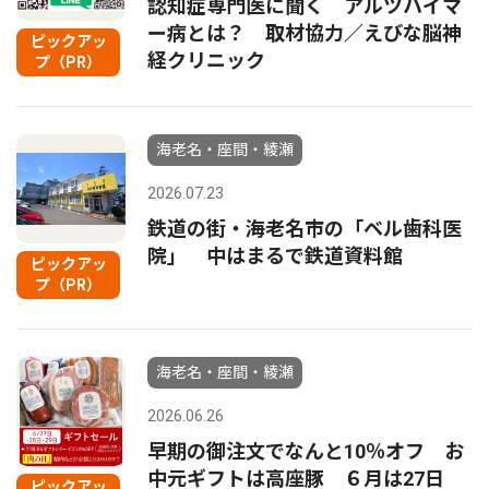
認知症専門医に聞く アルツハイマ
ー病とは？ 取材協力／えびな脳神
ピックアッ
経クリニック
プ（PR）
海老名・座間・綾瀬
2026.07.23
鉄道の街・海老名市の「ベル歯科医
院」 中はまるで鉄道資料館
ピックアッ
プ（PR）
海老名・座間・綾瀬
2026.06.26
早期の御注文でなんと10％オフ お
中元ギフトは高座豚 ６月は27日
ピックアッ