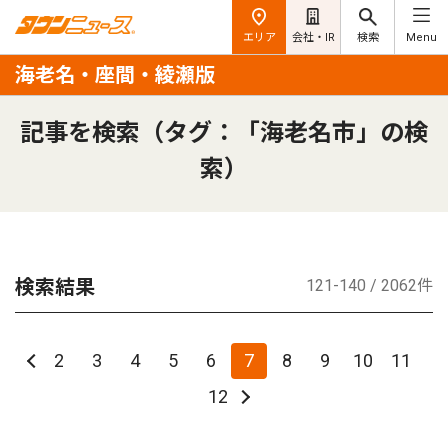
エリア
会社・IR
検索
Menu
海老名・座間・綾瀬版
記事を検索（タグ：「海老名市」の検
索）
検索結果
121-140 / 2062件
2
3
4
5
6
7
8
9
10
11
12