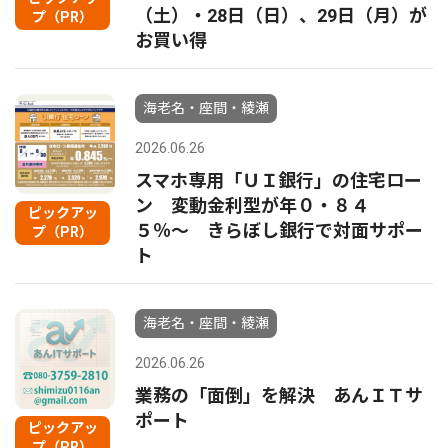
（土）・28日（日）、29日（月）が
プ（PR）
お買い得
海老名・座間・綾瀬
2026.06.26
スマホ専用「ＵＩ銀行」の住宅ロー
ン 変動金利型が年０・８４
ピックアッ
５％〜 きらぼし銀行で対面サポー
プ（PR）
ト
海老名・座間・綾瀬
2026.06.26
業務の「面倒」を解決 あんＩＴサ
ポート
ピックアッ
プ（PR）