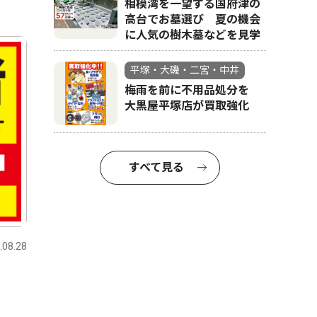
相模湾を一望する国府津の
高台でお墓選び 夏の機会
に人気の樹木墓などを見学
平塚・大磯・二宮・中井
梅雨を前に不用品処分を
大黒屋平塚店が買取強化
すべて見る
.08.28