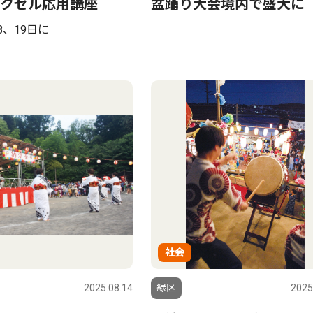
クセル応用講座
盆踊り大会境内で盛大に
8、19日に
社会
2025.08.14
緑区
2025