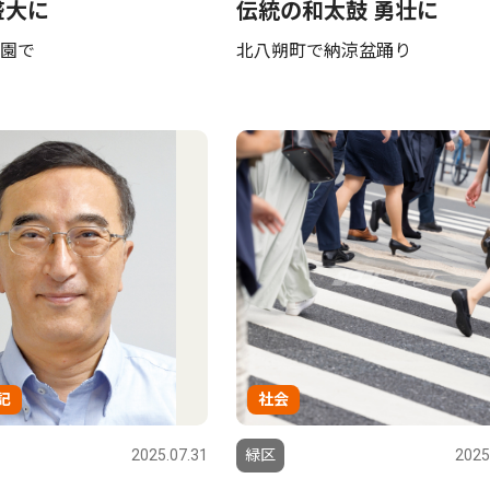
盛大に
伝統の和太鼓 勇壮に
園で
北八朔町で納涼盆踊り
記
社会
2025.07.31
緑区
2025