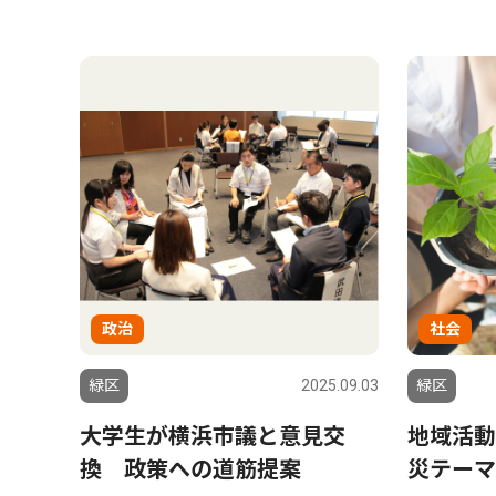
政治
社会
緑区
2025.09.03
緑区
大学生が横浜市議と意見交
地域活動
換 政策への道筋提案
災テーマ