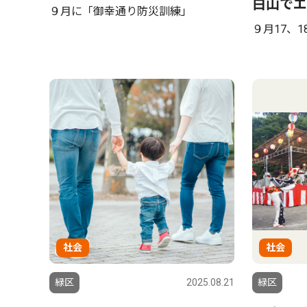
白山でエ
９月に「御幸通り防災訓練」
９月17、1
社会
社会
緑区
2025.08.21
緑区