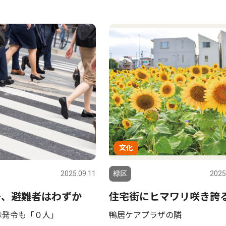
文化
2025.09.11
緑区
2025
号、避難者はわずか
住宅街にヒマワリ咲き誇
示発令も「０人」
鴨居ケアプラザの隣