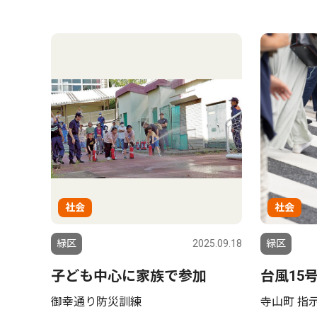
社会
社会
緑区
2025.09.18
緑区
子ども中心に家族で参加
台風15
御幸通り防災訓練
寺山町 指