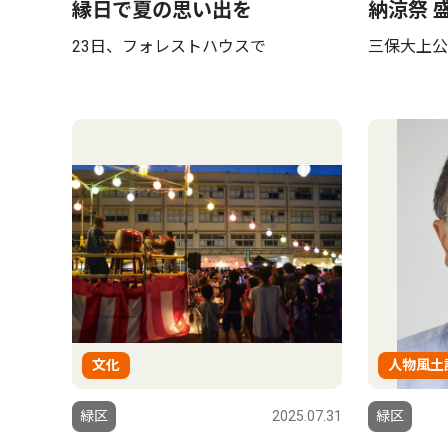
縁日で夏の思い出を
納涼祭 
23日、フォレストハウスで
三保大上公
文化
人物風土
緑区
2025.07.31
緑区