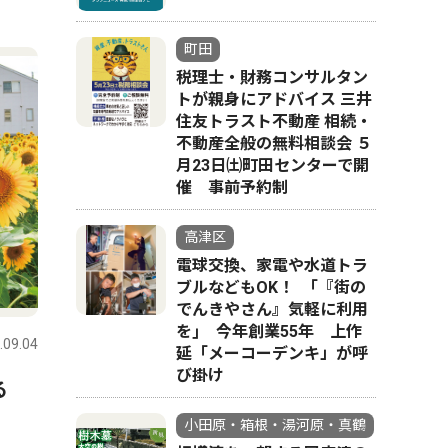
町田
税理士・財務コンサルタン
トが親身にアドバイス 三井
住友トラスト不動産 相続・
不動産全般の無料相談会 ５
月23日㈯町田センターで開
催 事前予約制
高津区
電球交換、家電や水道トラ
ブルなどもOK！ ｢『街の
でんきやさん』気軽に利用
を｣ 今年創業55年 上作
.09.04
延「メーコーデンキ」が呼
び掛け
る
小田原・箱根・湯河原・真鶴