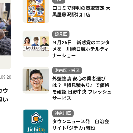
口コミで評判の買取査定 大
黒屋藤沢駅北口店
鶴見区
９月26日 新感覚のエンタ
メを 川崎日航ホテルディ
ナーショー
港南区・栄区
.09.20
外壁塗装 安心の業者選び
は？『相見積もり』で価格
カウ
を確認 日野中央 フレッシュ
サービス
担い
神奈川区
タウンニュース発 自治会
サイト｢ジチカ｣開設