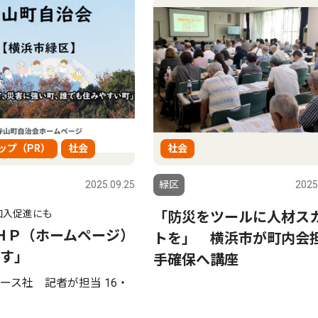
ップ（PR）
社会
社会
2025.09.25
緑区
2025
加入促進にも
「防災をツールに人材ス
ＨＰ（ホームページ）
トを」 横浜市が町内会
す｣
手確保へ講座
ース社 記者が担当 16・