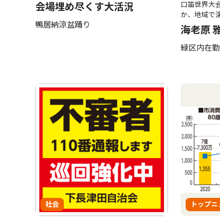
口笛世界大
会場埋め尽くす大活況
か、地域で
鴨居納涼盆踊り
海老原 
緑区内在勤
社会
トップニ