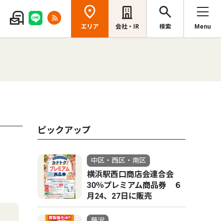
エリア
会社・IR
検索
Menu
ピックアップ
中区・西区・南区
横浜駅西口商店会連合会
30％プレミアム商品券 ６
月24、27日に販売
藤沢