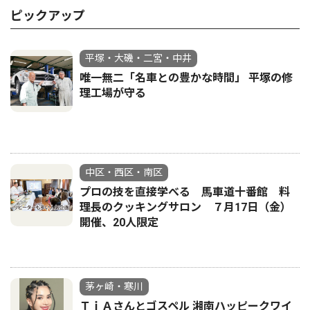
ピックアップ
平塚・大磯・二宮・中井
唯一無二「名車との豊かな時間」 平塚の修
理工場が守る
中区・西区・南区
プロの技を直接学べる 馬車道十番館 料
理長のクッキングサロン ７月17日（金）
開催、20人限定
茅ヶ崎・寒川
ＴｉＡさんとゴスペル 湘南ハッピークワイ