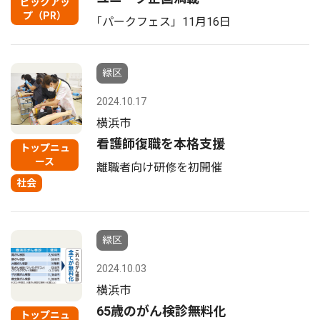
ピックアッ
プ（PR）
｢パークフェス」11月16日
緑区
2024.10.17
横浜市
看護師復職を本格支援
トップニュ
ース
離職者向け研修を初開催
社会
緑区
2024.10.03
横浜市
65歳のがん検診無料化
トップニュ