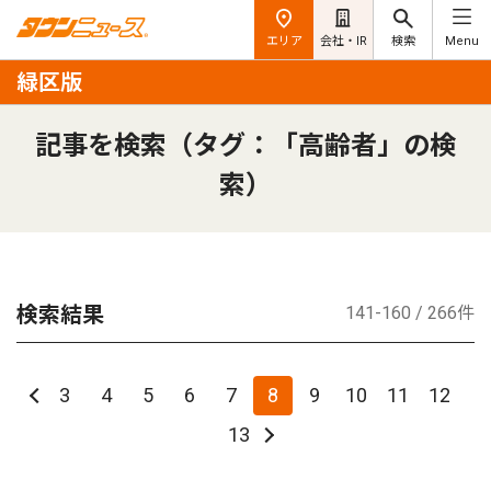
エリア
会社・IR
検索
Menu
緑区版
記事を検索（タグ：「高齢者」の検
索）
検索結果
141-160 / 266件
3
4
5
6
7
8
9
10
11
12
13