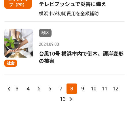
テレビプッシュで災害に備え
プ（PR）
横浜市が初期費用を全額補助
緑区
2024.09.03
台風10号 横浜市内で倒木、護岸変形
の被害
社会
3
4
5
6
7
8
9
10
11
12
13