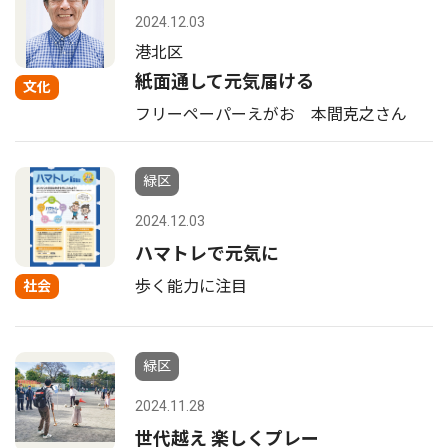
2024.12.03
港北区
紙面通して元気届ける
文化
フリーペーパーえがお 本間克之さん
緑区
2024.12.03
ハマトレで元気に
歩く能力に注目
社会
緑区
2024.11.28
世代越え 楽しくプレー