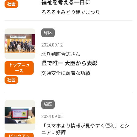
福祉を考える一日に
社会
るるる＊みどり館でまつり
緑区
2024.09.12
北八朔町合志さん
県で唯一 大臣から表彰
トップニュ
ース
交通安全に顕著な功績
社会
緑区
2024.09.05
「スマホより情報が見やすく便利」とシ
ニアに好評
ピックアッ