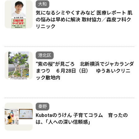
大和
気になるシミやくすみなど 医療レポート 肌
の悩みは早めに解決 取材協力／森皮フ科ク
リニック
港北区
“紫の桜”が見ごろ 北新横浜でジャカランダ
まつり ６月28日（日） ゆうあいクリニ
ック敷地内
秦野
Kubotaのうけん 子育てコラム 育ったの
は、｢人への深い信頼感｣