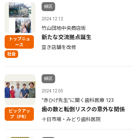
緑区
2024.12.12
竹山団地中央商店街
新たな交流拠点誕生
トップニュ
ース
空き店舗を改修
社会
緑区
2024.12.05
”赤ひげ先生”に聞く歯科医療 123
歯の数と転倒リスクの意外な関係
ピックアッ
プ（PR）
十日市場・みどり歯科医院