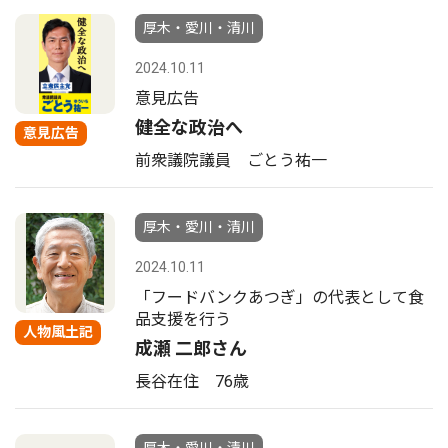
厚木・愛川・清川
2024.10.11
意見広告
健全な政治へ
意見広告
前衆議院議員 ごとう祐一
厚木・愛川・清川
2024.10.11
「フードバンクあつぎ」の代表として食
品支援を行う
人物風土記
成瀬 二郎さん
長谷在住 76歳