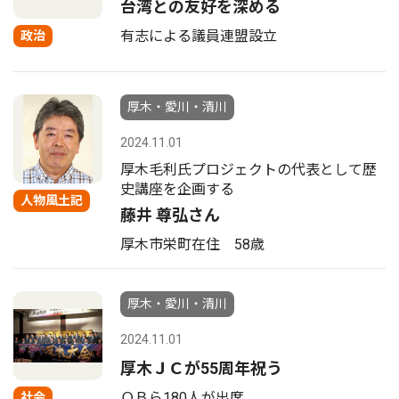
台湾との友好を深める
有志による議員連盟設立
政治
厚木・愛川・清川
2024.11.01
厚木毛利氏プロジェクトの代表として歴
史講座を企画する
人物風土記
藤井 尊弘さん
厚木市栄町在住 58歳
厚木・愛川・清川
2024.11.01
厚木ＪＣが55周年祝う
ＯＢら180人が出席
社会