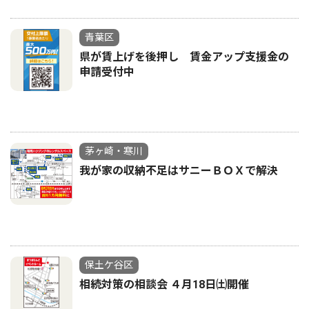
青葉区
県が賃上げを後押し 賃金アップ支援金の
申請受付中
茅ヶ崎・寒川
我が家の収納不足はサニーＢＯＸで解決
保土ケ谷区
相続対策の相談会 ４月18日㈯開催