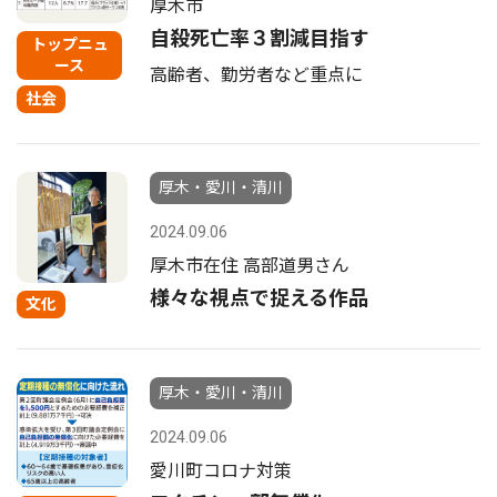
厚木市
自殺死亡率３割減目指す
トップニュ
ース
高齢者、勤労者など重点に
社会
厚木・愛川・清川
2024.09.06
厚木市在住 高部道男さん
様々な視点で捉える作品
文化
厚木・愛川・清川
2024.09.06
愛川町コロナ対策