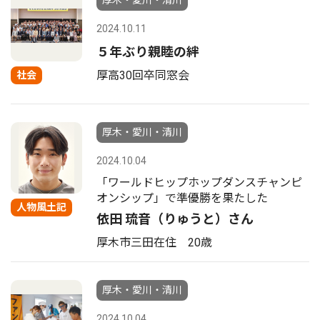
厚木・愛川・清川
2024.10.11
５年ぶり親睦の絆
厚高30回卒同窓会
社会
厚木・愛川・清川
2024.10.04
「ワールドヒップホップダンスチャンピ
オンシップ」で準優勝を果たした
人物風土記
依田 琉音（りゅうと）さん
厚木市三田在住 20歳
厚木・愛川・清川
2024.10.04