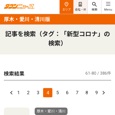
エリア
会社・IR
検索
Menu
厚木・愛川・清川版
記事を検索（タグ：「新型コロナ」の
検索）
検索結果
61-80 / 386件
1
2
3
4
5
6
7
8
9
厚木・愛川・清川