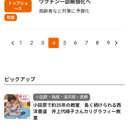
ワクチン一部無償化へ
トップニュ
ース
高齢者など対象に予算化
社会
1
2
3
4
5
6
7
8
9
ピックアップ
小田原・箱根・湯河原・真鶴
小田原で約25年の教室 長く続けられる西
洋書道 井上代峰子さんカリグラフィー教
室