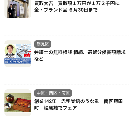
買取大吉 買取額１万円が１万２千円に
金・ブランド品 ６月30日まで
鶴見区
弁護士の無料相談 相続、遺留分侵害額請求
など
中区・西区・南区
創業142年 赤字覚悟のうな重 南区蒔田
町 松風苑でフェア