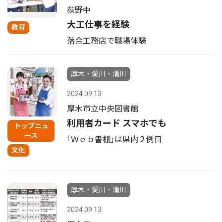
荻野中
大工仕事を経験
教育
落合工務店で職場体験
厚木・愛川・清川
2024.09.13
厚木市立中央図書館
利用者カード スマホでも
トップニュ
ース
｢Ｗｅｂ書棚｣は県内２例目
文化
厚木・愛川・清川
2024.09.13