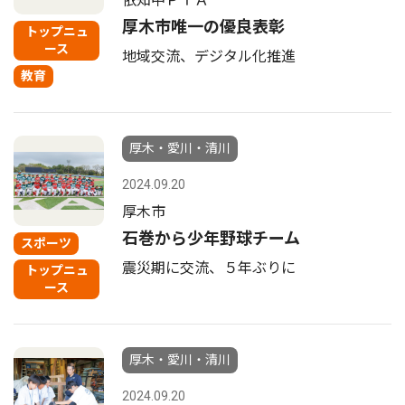
依知中ＰＴＡ
厚木市唯一の優良表彰
トップニュ
ース
地域交流、デジタル化推進
教育
厚木・愛川・清川
2024.09.20
厚木市
石巻から少年野球チーム
スポーツ
震災期に交流、５年ぶりに
トップニュ
ース
厚木・愛川・清川
2024.09.20