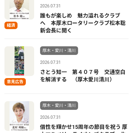
2026.07.31
誰もが楽しめ 魅力溢れるクラブ
へ 本厚木ロータリークラブ松本聡
経済
新会長に聞く
厚木・愛川・清川
2026.07.31
さとう知一 第４０７号 交通空白
を解消する （厚木愛川清川）
意見広告
厚木・愛川・清川
2026.07.31
個性を輝かせ15周年の節目を祝う 厚