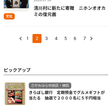
2026.07.30
清川村に新たに寄贈 ニホンオオカ
ミの復元画
文化
1
2
3
4
5
6
7
ピックアップ
さがみはら中央区・緑区
きらぼし銀行 定期預金でグルメギフトが
当たる 抽選で２０００名に５千円相当