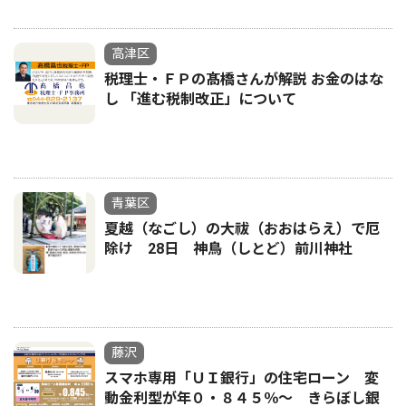
高津区
税理士・ＦＰの髙橋さんが解説 お金のはな
し 「進む税制改正」について
青葉区
夏越（なごし）の大祓（おおはらえ）で厄
除け 28日 神鳥（しとど）前川神社
藤沢
スマホ専用「ＵＩ銀行」の住宅ローン 変
動金利型が年０・８４５％〜 きらぼし銀