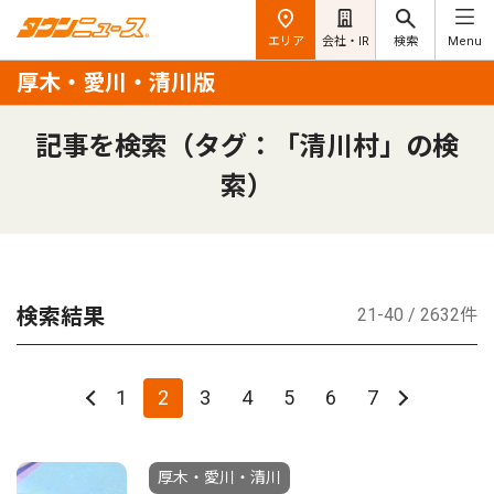
エリア
会社・IR
検索
Menu
厚木・愛川・清川版
記事を検索（タグ：「清川村」の検
索）
検索結果
21-40 / 2632件
1
2
3
4
5
6
7
厚木・愛川・清川