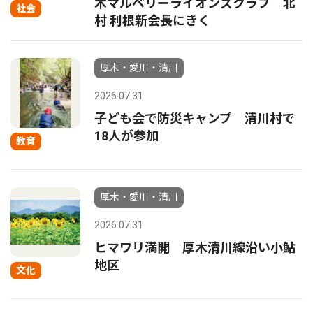
木マルベリーライオンズクラブ 北
社会
村 利根新会長にきく
厚木・愛川・清川
2026.07.31
子ども会で防災キャンプ 清川村で
18人が参加
教育
厚木・愛川・清川
2026.07.31
ヒマワリ満開 厚木清川線沿い小鮎
地区
文化