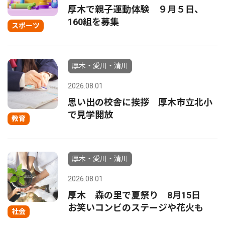
厚木で親子運動体験 ９月５日、
160組を募集
スポーツ
厚木・愛川・清川
2026.08.01
思い出の校舎に挨拶 厚木市立北小
で見学開放
教育
厚木・愛川・清川
2026.08.01
厚木 森の里で夏祭り 8月15日
お笑いコンビのステージや花火も
社会