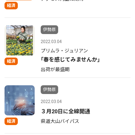
経済
伊勢原
2022.03.04
プリムラ・ジュリアン
｢春を感じてみませんか｣
経済
出荷が最盛期
伊勢原
2022.03.04
３月20日に全線開通
県道大山バイパス
経済