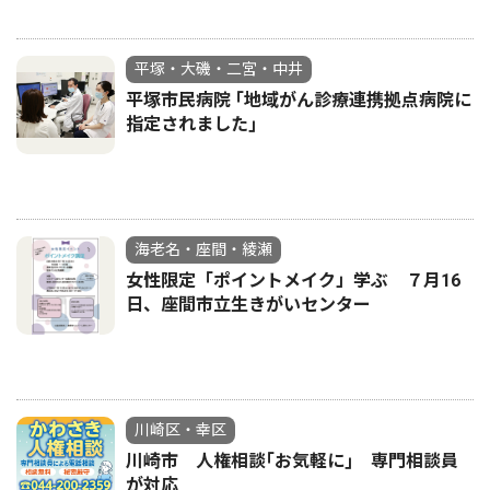
平塚・大磯・二宮・中井
平塚市民病院 ｢地域がん診療連携拠点病院に
指定されました｣
海老名・座間・綾瀬
女性限定「ポイントメイク」学ぶ ７月16
日、座間市立生きがいセンター
川崎区・幸区
川崎市 人権相談｢お気軽に｣ 専門相談員
が対応