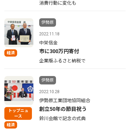
消費行動に変化も
伊勢原
2022.11.18
中栄信金
市に300万円寄付
経済
企業版ふるさと納税で
伊勢原
2022.10.28
伊勢原工業団地協同組合
創立50年の節目祝う
トップニュ
ース
鈴川会館で記念の式典
経済