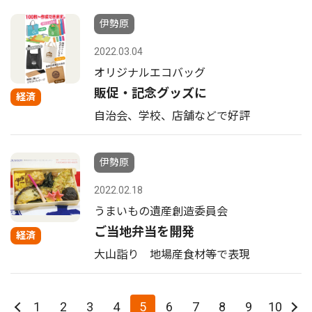
伊勢原
2022.03.04
オリジナルエコバッグ
販促・記念グッズに
経済
自治会、学校、店舗などで好評
伊勢原
2022.02.18
うまいもの遺産創造委員会
ご当地弁当を開発
経済
大山詣り 地場産食材等で表現
1
2
3
4
5
6
7
8
9
10