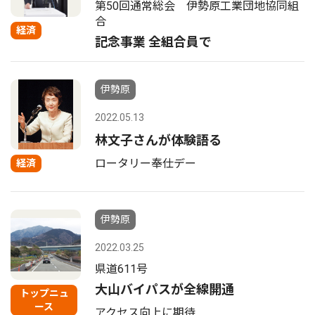
第50回通常総会 伊勢原工業団地協同組
合
経済
記念事業 全組合員で
伊勢原
2022.05.13
林文子さんが体験語る
ロータリー奉仕デー
経済
伊勢原
2022.03.25
県道611号
大山バイパスが全線開通
トップニュ
ース
アクセス向上に期待