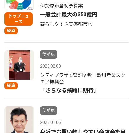
伊勢原市当初予算案
一般会計最大の353億円
トップニュ
ース
暮らしやすさ実感都市へ
経済
伊勢原
2023.02.03
シティプラザで賀詞交歓 歌川産業スク
エア振興会
経済
「さらなる飛躍に期待」
伊勢原
2023.01.06
身近でお買い物しやすい商店会を目