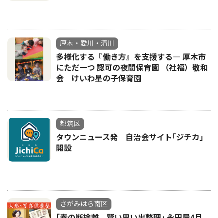
厚木・愛川・清川
多様化する『働き方』を支援する― 厚木市
にただ一つ 認可の夜間保育園 （社福）敬和
会 けいわ星の子保育園
都筑区
タウンニュース発 自治会サイト｢ジチカ｣
開設
さがみはら南区
｢春の断捨離、賢い思い出整理｣ 永田屋4月