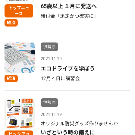
65歳以上 １月に発送へ
トップニュ
ース
給付金「迅速かつ確実に」
経済
伊勢原
2021.11.19
エコドライブを学ぼう
12月４日に講習会
経済
伊勢原
2021.11.19
オリジナル防災グッズ作りませんか
いざという時の備えに
ピックアッ