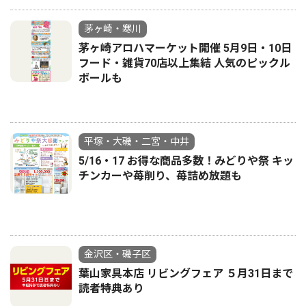
茅ヶ崎・寒川
茅ヶ崎アロハマーケット開催 5月9日・10日
フード・雑貨70店以上集結 人気のピックル
ボールも
平塚・大磯・二宮・中井
5/16・17 お得な商品多数！みどりや祭 キッ
チンカーや苺削り、苺詰め放題も
金沢区・磯子区
葉山家具本店 リビングフェア ５月31日まで
読者特典あり