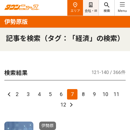
エリア
会社・IR
検索
Menu
伊勢原版
記事を検索（タグ：「経済」の検索）
検索結果
121-140 / 366件
2
3
4
5
6
7
8
9
10
11
12
伊勢原