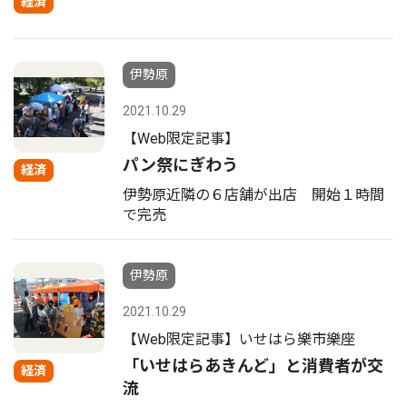
経済
伊勢原
2021.10.29
【Web限定記事】
パン祭にぎわう
経済
伊勢原近隣の６店舗が出店 開始１時間
で完売
伊勢原
2021.10.29
【Web限定記事】いせはら樂市樂座
「いせはらあきんど」と消費者が交
経済
流