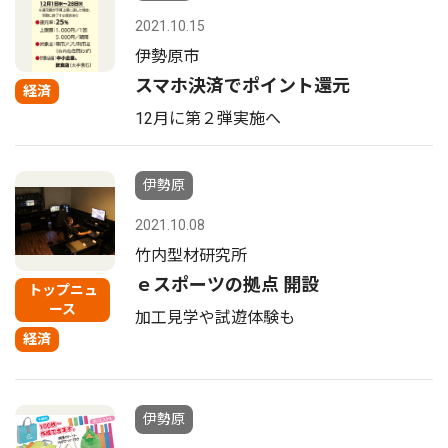
2021.10.15
伊勢原市
スマホ決済でポイント還元
経済
12月に第２弾実施へ
伊勢原
2021.10.08
竹内型材研究所
ｅスポーツの拠点 開設
トップニュ
ース
加工見学や試遊体験も
経済
伊勢原