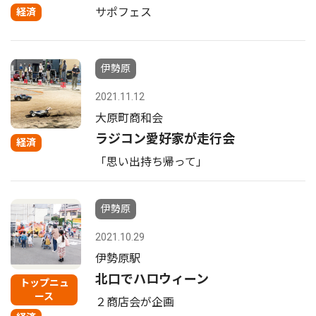
サポフェス
経済
伊勢原
2021.11.12
大原町商和会
ラジコン愛好家が走行会
経済
「思い出持ち帰って」
伊勢原
2021.10.29
伊勢原駅
北口でハロウィーン
トップニュ
ース
２商店会が企画